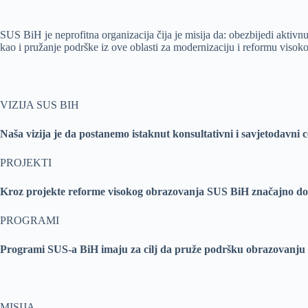
SUS BiH je neprofitna organizacija čija je misija da: obezbijedi akti
kao i pružanje podrške iz ove oblasti za modernizaciju i reformu viso
VIZIJA SUS BIH
Naša vizija je da postanemo istaknut konsultativni i savjetodavni
PROJEKTI
Kroz projekte reforme visokog obrazovanja SUS BiH značajno dop
PROGRAMI
Programi SUS-a BiH imaju za cilj da pruže podršku obrazovanju
MISIJA