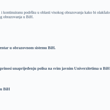
vnu i kontinuiranu podršku u oblasti visokog obrazovanja kako bi olakš
kog obrazovanja u BiH.
 centar u obrazovnom sistemu BiH.
rinosi unaprijeđenju polisa na svim javnim Univerzitetima u BiH
 u BiH