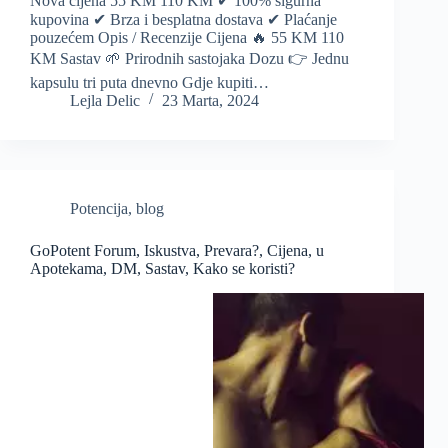
Nova cijena 55 KM 110 KM ✔ 100% sigurna
kupovina ✔ Brza i besplatna dostava ✔ Plaćanje
pouzećem Opis / Recenzije Cijena 🔥 55 KM 110
KM Sastav 🌱 Prirodnih sastojaka Dozu 👉 Jednu
kapsulu tri puta dnevno Gdje kupiti…
Lejla Delic
23 Marta, 2024
Potencija
,
blog
GoPotent Forum, Iskustva, Prevara?, Cijena, u
Apotekama, DM, Sastav, Kako se koristi?