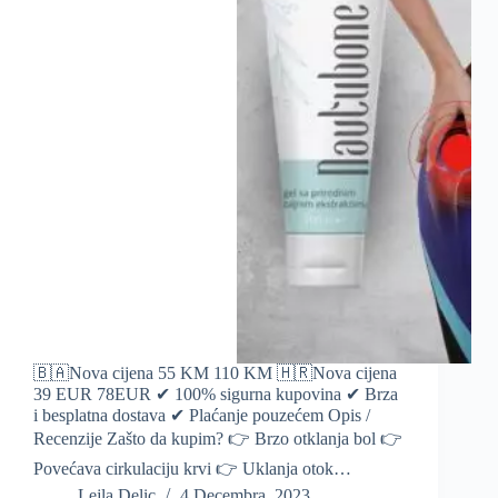
🇧🇦Nova cijena 55 KM 110 KM 🇭🇷Nova cijena
39 EUR 78EUR ✔ 100% sigurna kupovina ✔ Brza
i besplatna dostava ✔ Plaćanje pouzećem Opis /
Recenzije Zašto da kupim? 👉 Brzo otklanja bol 👉
Povećava cirkulaciju krvi 👉 Uklanja otok…
Lejla Delic
4 Decembra, 2023