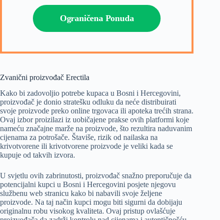
Ograničena Ponuda
Zvanični proizvođač Erectila
Kako bi zadovoljio potrebe kupaca u Bosni i Hercegovini,
proizvođač je donio stratešku odluku da neće distribuirati
svoje proizvode preko online trgovaca ili apoteka trećih strana.
Ovaj izbor proizilazi iz uobičajene prakse ovih platformi koje
nameću značajne marže na proizvode, što rezultira naduvanim
cijenama za potrošače. Štaviše, rizik od nailaska na
krivotvorene ili krivotvorene proizvode je veliki kada se
kupuje od takvih izvora.
U svjetlu ovih zabrinutosti, proizvođač snažno preporučuje da
potencijalni kupci u Bosni i Hercegovini posjete njegovu
službenu web stranicu kako bi nabavili svoje željene
proizvode. Na taj način kupci mogu biti sigurni da dobijaju
originalnu robu visokog kvaliteta. Ovaj pristup ovlašćuje
proizvođača da zadrži kontrolu nad cijenama i autentičnošću