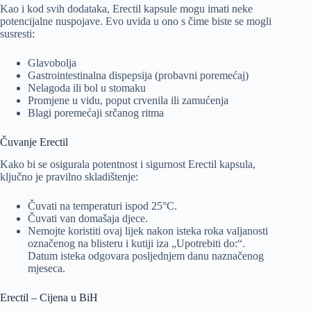
Kao i kod svih dodataka, Erectil kapsule mogu imati neke
potencijalne nuspojave. Evo uvida u ono s čime biste se mogli
susresti:
Glavobolja
Gastrointestinalna dispepsija (probavni poremećaj)
Nelagoda ili bol u stomaku
Promjene u vidu, poput crvenila ili zamućenja
Blagi poremećaji srčanog ritma
Čuvanje Erectil
Kako bi se osigurala potentnost i sigurnost Erectil kapsula,
ključno je pravilno skladištenje:
Čuvati na temperaturi ispod 25°C.
Čuvati van domašaja djece.
Nemojte koristiti ovaj lijek nakon isteka roka valjanosti
označenog na blisteru i kutiji iza „Upotrebiti do:“.
Datum isteka odgovara posljednjem danu naznačenog
mjeseca.
Erectil – Cijena u BiH