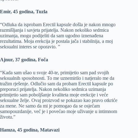
Emir, 45 godina, Tuzla
“Odluka da isprobam Erectil kapsule došla je nakon mnogo
razmišljanja i savjeta prijatelja. Nakon nekoliko sedmica
uzimanja, mogu podijeliti da sam ugodno iznenađena
rezultatima. Moja erekcija je postala jača i stabilnija, a moj
seksualni interes se oporavio. ”
Ajnur, 37 godina, Foča
“Kada sam ušao u svoje 40-te, primijetio sam pad svojih
seksualnih sposobnosti. To me uznemirilo i natjeralo me da
tražim rješenje. Odlučio sam da probam Erectil kapsule po
preporuci prijatelja. Nakon nekoliko sedmica uzimanja
primijetio sam poboljšanje kvaliteta moje erekcije i veće
seksualne želje. Ovaj proizvod se pokazao kao pravo otkriće
za mene. Ne samo da mi je pomogao da se osjećam
samopouzdanije, već je i povećao moje uživanje u intimnom
životu.”
Hamza, 45 godina, Matavazi