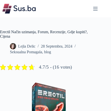
Skip
to
content
Erectil Način uzimanja, Forum, Recenzije, Gdje kupiti?,
Cijena
Lejla Delic
28 Septembra, 2024
Seksualna Pomagala
,
blog
4.7/5 - (16 votes)