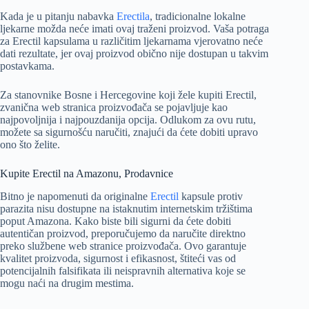
Kada je u pitanju nabavka
Erectila
, tradicionalne lokalne
ljekarne možda neće imati ovaj traženi proizvod. Vaša potraga
za Erectil kapsulama u različitim ljekarnama vjerovatno neće
dati rezultate, jer ovaj proizvod obično nije dostupan u takvim
postavkama.
Za stanovnike Bosne i Hercegovine koji žele kupiti Erectil,
zvanična web stranica proizvođača se pojavljuje kao
najpovoljnija i najpouzdanija opcija. Odlukom za ovu rutu,
možete sa sigurnošću naručiti, znajući da ćete dobiti upravo
ono što želite.
Kupite Erectil na Amazonu, Prodavnice
Bitno je napomenuti da originalne
Erectil
kapsule protiv
parazita nisu dostupne na istaknutim internetskim tržištima
poput Amazona. Kako biste bili sigurni da ćete dobiti
autentičan proizvod, preporučujemo da naručite direktno
preko službene web stranice proizvođača. Ovo garantuje
kvalitet proizvoda, sigurnost i efikasnost, štiteći vas od
potencijalnih falsifikata ili neispravnih alternativa koje se
mogu naći na drugim mestima.