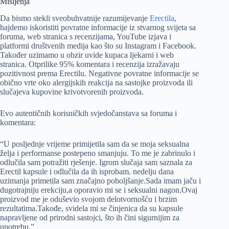
Mišljenja
Da bismo stekli sveobuhvatnije razumijevanje
Erectila
,
hajdemo iskoristiti povratne informacije iz stvarnog svijeta sa
foruma, web stranica s recenzijama, YouTube izjava i
platformi društvenih medija kao što su Instagram i Facebook.
Također uzimamo u obzir uvide kupaca ljekarni i web
stranica. Otprilike 95% komentara i recenzija izražavaju
pozitivnost prema Erectilu. Negativne povratne informacije se
obično vrte oko alergijskih reakcija na sastojke proizvoda ili
slučajeva kupovine krivotvorenih proizvoda.
Evo autentičnih korisničkih svjedočanstava sa foruma i
komentara:
“U posljednje vrijeme primijetila sam da se moja seksualna
želja i performanse postepeno smanjuju. To me je zabrinulo i
odlučila sam potražiti rješenje. Igrom slučaja sam saznala za
Erectil kapsule i odlučila da ih isprobam. nedelju dana
uzimanja primetila sam značajno poboljšanje.Sada imam jaču i
dugotrajniju erekciju,a oporavio mi se i seksualni nagon.Ovaj
proizvod me je oduševio svojom delotvornošću i brzim
rezultatima.Takođe, svidela mi se činjenica da su kapsule
napravljene od prirodni sastojci, što ih čini sigurnijim za
upotrebu.”