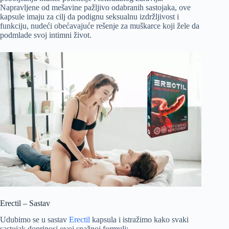
Napravljene od mešavine pažljivo odabranih sastojaka, ove
kapsule imaju za cilj da podignu seksualnu izdržljivost i
funkciju, nudeći obećavajuće rešenje za muškarce koji žele da
podmlade svoj intimni život.
Erectil – Sastav
Udubimo se u sastav
Erectil
kapsula i istražimo kako svaki
sastojak doprinosi ovoj snažnoj formuli: