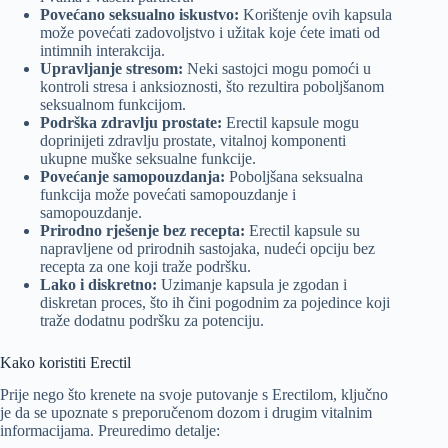
Povećano seksualno iskustvo:
Korištenje ovih kapsula
može povećati zadovoljstvo i užitak koje ćete imati od
intimnih interakcija.
Upravljanje stresom:
Neki sastojci mogu pomoći u
kontroli stresa i anksioznosti, što rezultira poboljšanom
seksualnom funkcijom.
Podrška zdravlju prostate:
Erectil kapsule mogu
doprinijeti zdravlju prostate, vitalnoj komponenti
ukupne muške seksualne funkcije.
Povećanje samopouzdanja:
Poboljšana seksualna
funkcija može povećati samopouzdanje i
samopouzdanje.
Prirodno rješenje bez recepta:
Erectil kapsule su
napravljene od prirodnih sastojaka, nudeći opciju bez
recepta za one koji traže podršku.
Lako i diskretno:
Uzimanje kapsula je zgodan i
diskretan proces, što ih čini pogodnim za pojedince koji
traže dodatnu podršku za potenciju.
Kako koristiti Erectil
Prije nego što krenete na svoje putovanje s Erectilom, ključno
je da se upoznate s preporučenom dozom i drugim vitalnim
informacijama. Preuredimo detalje: