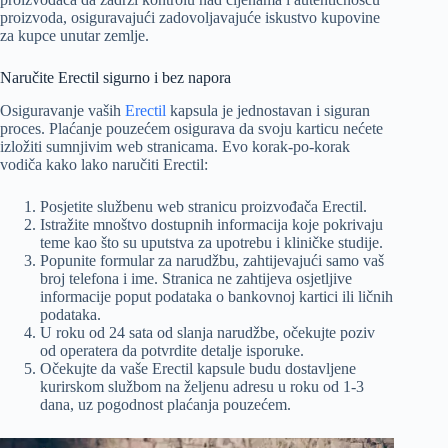
proizvoda, osiguravajući zadovoljavajuće iskustvo kupovine
za kupce unutar zemlje.
Naručite Erectil sigurno i bez napora
Osiguravanje vaših
Erectil
kapsula je jednostavan i siguran
proces. Plaćanje pouzećem osigurava da svoju karticu nećete
izložiti sumnjivim web stranicama. Evo korak-po-korak
vodiča kako lako naručiti Erectil:
Posjetite službenu web stranicu proizvođača Erectil.
Istražite mnoštvo dostupnih informacija koje pokrivaju
teme kao što su uputstva za upotrebu i kliničke studije.
Popunite formular za narudžbu, zahtijevajući samo vaš
broj telefona i ime. Stranica ne zahtijeva osjetljive
informacije poput podataka o bankovnoj kartici ili ličnih
podataka.
U roku od 24 sata od slanja narudžbe, očekujte poziv
od operatera da potvrdite detalje isporuke.
Očekujte da vaše Erectil kapsule budu dostavljene
kurirskom službom na željenu adresu u roku od 1-3
dana, uz pogodnost plaćanja pouzećem.