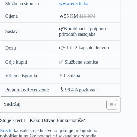
Službena stranica
www.erectil.ba
Cijena
🔥55 KM
110 KM
🌿Kombinacija potpuno
Sastav
prirodnih sastojaka
👉 1 ili 2 kapsule dnevno
Dozu
Gdje kupiti
✅ Službena stranica
⚡️ 1-3 dana
Vrijeme isporuke
Preporuke/Recenzenti:
🔝 98.4% pozitivan
Sadržaj
Što je Erectil – Kako Ustvari Funkocioniše?
Erectil
kapsule su jedinstveno rješenje prilagođeno
poboljšanju muške potencije i seksualnog zdravlja.