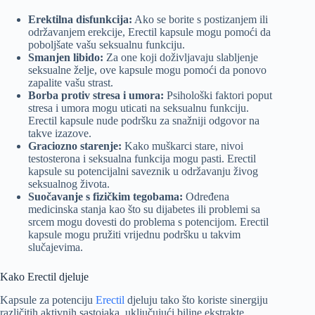
Erektilna disfunkcija:
Ako se borite s postizanjem ili
održavanjem erekcije, Erectil kapsule mogu pomoći da
poboljšate vašu seksualnu funkciju.
Smanjen libido:
Za one koji doživljavaju slabljenje
seksualne želje, ove kapsule mogu pomoći da ponovo
zapalite vašu strast.
Borba protiv stresa i umora:
Psihološki faktori poput
stresa i umora mogu uticati na seksualnu funkciju.
Erectil kapsule nude podršku za snažniji odgovor na
takve izazove.
Graciozno starenje:
Kako muškarci stare, nivoi
testosterona i seksualna funkcija mogu pasti. Erectil
kapsule su potencijalni saveznik u održavanju živog
seksualnog života.
Suočavanje s fizičkim tegobama:
Određena
medicinska stanja kao što su dijabetes ili problemi sa
srcem mogu dovesti do problema s potencijom. Erectil
kapsule mogu pružiti vrijednu podršku u takvim
slučajevima.
Kako Erectil djeluje
Kapsule za potenciju
Erectil
djeluju tako što koriste sinergiju
različitih aktivnih sastojaka, uključujući biljne ekstrakte,