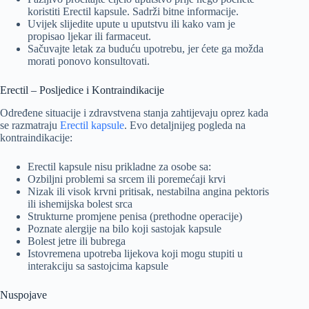
koristiti Erectil kapsule. Sadrži bitne informacije.
Uvijek slijedite upute u uputstvu ili kako vam je
propisao ljekar ili farmaceut.
Sačuvajte letak za buduću upotrebu, jer ćete ga možda
morati ponovo konsultovati.
Erectil – Posljedice i Kontraindikacije
Određene situacije i zdravstvena stanja zahtijevaju oprez kada
se razmatraju
Erectil kapsule
. Evo detaljnijeg pogleda na
kontraindikacije:
Erectil kapsule nisu prikladne za osobe sa:
Ozbiljni problemi sa srcem ili poremećaji krvi
Nizak ili visok krvni pritisak, nestabilna angina pektoris
ili ishemijska bolest srca
Strukturne promjene penisa (prethodne operacije)
Poznate alergije na bilo koji sastojak kapsule
Bolest jetre ili bubrega
Istovremena upotreba lijekova koji mogu stupiti u
interakciju sa sastojcima kapsule
Nuspojave