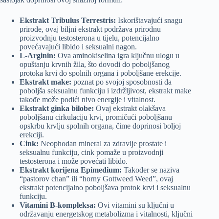
Ekstrakt Tribulus Terrestris:
Iskorištavajući snagu
prirode, ovaj biljni ekstrakt podržava prirodnu
proizvodnju testosterona u tijelu, potencijalno
povećavajući libido i seksualni nagon.
L-Arginin:
Ova aminokiselina igra ključnu ulogu u
opuštanju krvnih žila, što dovodi do poboljšanog
protoka krvi do spolnih organa i poboljšane erekcije.
Ekstrakt make:
poznat po svojoj sposobnosti da
poboljša seksualnu funkciju i izdržljivost, ekstrakt make
takođe može podići nivo energije i vitalnost.
Ekstrakt ginka bilobe:
Ovaj ekstrakt olakšava
poboljšanu cirkulaciju krvi, promičući poboljšanu
opskrbu krvlju spolnih organa, čime doprinosi boljoj
erekciji.
Cink:
Neophodan mineral za zdravlje prostate i
seksualnu funkciju, cink pomaže u proizvodnji
testosterona i može povećati libido.
Ekstrakt korijena Epimedium:
Također se naziva
“pastorov chan” ili “horny Gottweed Weed”, ovaj
ekstrakt potencijalno poboljšava protok krvi i seksualnu
funkciju.
Vitamini B-kompleksa:
Ovi vitamini su ključni u
održavanju energetskog metabolizma i vitalnosti, ključni