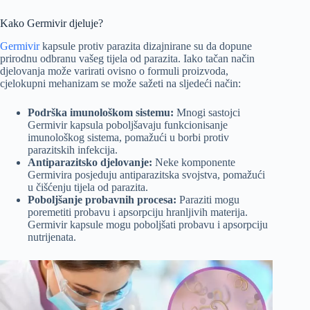
Kako Germivir djeluje?
Germivir
kapsule protiv parazita dizajnirane su da dopune
prirodnu odbranu vašeg tijela od parazita. Iako tačan način
djelovanja može varirati ovisno o formuli proizvoda,
cjelokupni mehanizam se može sažeti na sljedeći način:
Podrška imunološkom sistemu:
Mnogi sastojci
Germivir kapsula poboljšavaju funkcionisanje
imunološkog sistema, pomažući u borbi protiv
parazitskih infekcija.
Antiparazitsko djelovanje:
Neke komponente
Germivira posjeduju antiparazitska svojstva, pomažući
u čišćenju tijela od parazita.
Poboljšanje probavnih procesa:
Paraziti mogu
poremetiti probavu i apsorpciju hranljivih materija.
Germivir kapsule mogu poboljšati probavu i apsorpciju
nutrijenata.