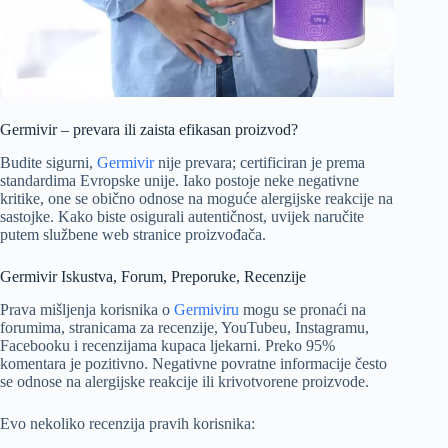
Germivir – prevara ili zaista efikasan proizvod?
Budite sigurni,
Germivir
nije prevara; certificiran je prema
standardima Evropske unije. Iako postoje neke negativne
kritike, one se obično odnose na moguće alergijske reakcije na
sastojke. Kako biste osigurali autentičnost, uvijek naručite
putem službene web stranice proizvođača.
Germivir Iskustva, Forum, Preporuke, Recenzije
Prava mišljenja korisnika o
Germiviru
mogu se pronaći na
forumima, stranicama za recenzije, YouTubeu, Instagramu,
Facebooku i recenzijama kupaca ljekarni. Preko 95%
komentara je pozitivno. Negativne povratne informacije često
se odnose na alergijske reakcije ili krivotvorene proizvode.
Evo nekoliko recenzija pravih korisnika: