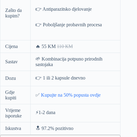
👉 Antiparazitsko djelovanje
Zašto da
kupim?
👉 Poboljšanje probavnih procesa
Cijena
🔥 55 KM
110 КМ
🌱 Kombinacija potpuno prirodnih
Sastav
sastojaka
👉 1 ili 2 kapsule dnevno
Dozu
Gdje
✅
Kupujte na 50% popusta ovdje
kupiti
Vrijeme
⚡️1-2 dana
isporuke
Iskustva
🔝 97.2% pozitivno