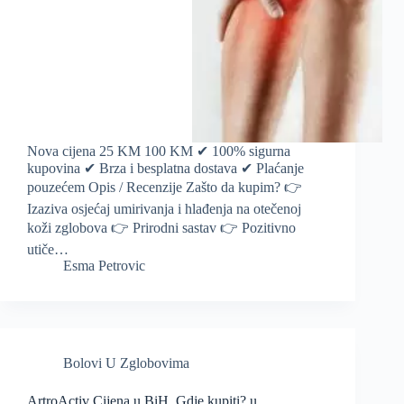
Nova cijena 25 KM 100 KM ✔ 100% sigurna
kupovina ✔ Brza i besplatna dostava ✔ Plaćanje
pouzećem Opis / Recenzije Zašto da kupim? 👉
Izaziva osjećaj umirivanja i hlađenja na otečenoj
koži zglobova 👉 Prirodni sastav 👉 Pozitivno
utiče…
Esma Petrovic
Bolovi U Zglobovima
ArtroActiv Cijena u BiH, Gdje kupiti? u