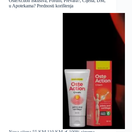
OsteAction Iskustva, Forum, Prevara?, Cijena, DM,
u Apotekama? Prednosti korištenja
Nova cijena 55 KM 110 KM ✔ 100% sigurna