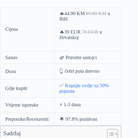
🔥44.90 KM
89.80 KM
u
BiH
Cijena
🔥39 EUR
78 EUR
u
Hrvatskoj
Sastav
🌿 Prirodni sastojci
👆 četiri puta dnevno
Dozu
✅
Kupujte ovdje uz 50%
Gdje kupiti
popusta
⚡️ 1-3 dana
Vrijeme isporuke
Preporuke/Recenzenti:
🌟 97.8% pozitivan
Sadržaj