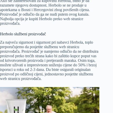
Ako ste zainteresovani za kupovinu Herbola, bitno je da
razumete njegovu dostupnost. Herbolo se ne prodaje u
apotekama u Bosni i Hercegovini zbog povišenih cijena.
Proizvođač je odlučio da ga ne nudi putem ovog kanala.
Najbolja opcija je kupiti Herbolo preko web stranice
proizvođača.
Herbolo službeni proizvođač
Za najveću sigurnost i sigurnost pri nabavci Herbola, toplo
preporučujemo da posjetite službenu web stranicu
proizvođača. Proizvođač je namjerno odlučio da ne distribuira
proizvod preko trećih strana kako bi zaštitio kupce poput vas
od krivotvorenih proizvoda i pretjeranih maraka. Osim toga,
možete uživati u impresivnom sniženju cijene do 50% i brzoj
isporuci u roku od 2-3 dana. Da biste osigurali originalan
proizvod po odličnoj cijeni, jednostavno posjetite službenu
web stranicu proizvođača.