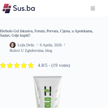
Skip
to
content
Herbolo Gel Iskustva, Forum, Prevara, Cijena, u Apotekama,
Sastav, Gdje kupiti?
Lejla Delic
6 Aprila, 2026
Bolovi U Zglobovima
,
blog
4.8/5 - (19 votes)