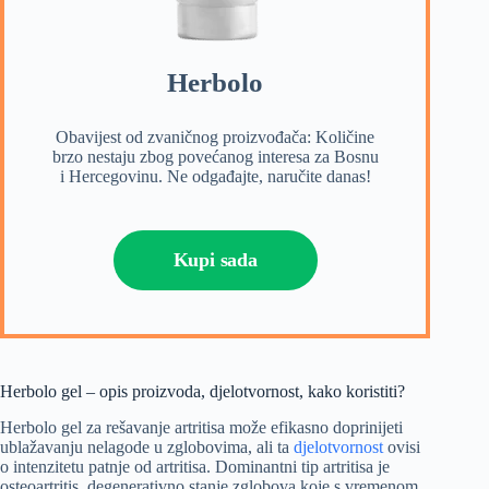
Herbolo
Obavijest od zvaničnog proizvođača: Količine
brzo nestaju zbog povećanog interesa za Bosnu
i Hercegovinu. Ne odgađajte, naručite danas!
Kupi sada
Herbolo gel – opis proizvoda, djelotvornost, kako koristiti?
Herbolo gel za rešavanje artritisa može efikasno doprinijeti
ublažavanju nelagode u zglobovima, ali ta
djelotvornost
ovisi
o intenzitetu patnje od artritisa. Dominantni tip artritisa je
osteoartritis, degenerativno stanje zglobova koje s vremenom