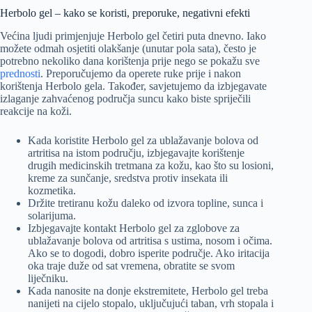
Herbolo gel – kako se koristi, preporuke, negativni efekti
Većina ljudi primjenjuje Herbolo gel četiri puta dnevno. Iako
možete odmah osjetiti olakšanje (unutar pola sata), često je
potrebno nekoliko dana korištenja prije nego se pokažu sve
prednosti
. Preporučujemo da operete ruke prije i nakon
korištenja Herbolo gela. Također, savjetujemo da izbjegavate
izlaganje zahvaćenog područja suncu kako biste spriječili
reakcije na koži.
Kada koristite Herbolo gel za ublažavanje bolova od
artritisa na istom području, izbjegavajte korištenje
drugih medicinskih tretmana za kožu, kao što su losioni,
kreme za sunčanje, sredstva protiv insekata ili
kozmetika.
Držite tretiranu kožu daleko od izvora topline, sunca i
solarijuma.
Izbjegavajte kontakt Herbolo gel za zglobove za
ublažavanje bolova od artritisa s ustima, nosom i očima.
Ako se to dogodi, dobro isperite područje. Ako iritacija
oka traje duže od sat vremena, obratite se svom
liječniku.
Kada nanosite na donje ekstremitete, Herbolo gel treba
nanijeti na cijelo stopalo, uključujući taban, vrh stopala i