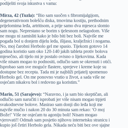
podijeliti svoja iskustva s vama:
Mirza, 42 (Tuzla):
“Bio sam suočen s fibromijalgijom,
degenerativnom bolešću diska, trnovima kostiju, prethodnim
prijelomima leđa, artritisom, a prije samo dva mjeseca slomio
sam nogu. Neprestano se borim s tjelesnom nelagodom. Više
ne mogu ni zamisliti kako je bilo biti bez boli. Najviše me
pogađa bol u donjem dijelu leđa, išijasu, kralježnici i nogama.
No, moj čarobni Herbolo gel me spasio. Tijekom gotovo 14
godina koristio sam oko 120-140 jakih tableta protiv bolova
mjesečno, ali tijelo mi je postalo ovisno o lijekovima. Kada
više nisam mogao to podnositi, odlučio sam se okrenuti i otići.
Isprobao sam sve moguće flastere, sprejeve i kreme koje su
dostupne bez recepta. Tada mi je najbliži prijatelj spomenuo
Herbolo gel. On me ponovno vratio u život, a sada više ne
osjećam nikakvu bol i redovno ga koristim.”
Marin, 51 (Sarajevo):
“Naravno, i ja sam bio skeptičan, ali
odlučio sam naručiti i isprobati jer više nisam mogao trpjeti
svakodnevne bolove. Masirao sam donji dio leđa koji me
najviše mučio i nakon 20 do 30 minuta sam rekao: ‘O moj
Bože!’ Više ne osjećam tu agoniju boli! Nisam mogao
vjerovati!! Odmah sam posjetio njihovu internetsku stranicu i
kupio još četiri Herbolo gela. Nikada neću biti bez ove sjajne