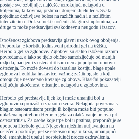
postaje sve ozbiljnije, najčešće uzrokujući nelagodu u
koljenima, kukovima, prstima i donjem dijelu leđa. Svaki
pojedinac doživljava bolest na različit način i u različitim
intenzitetima. Dok su neki suočeni s blagim simptomima, za
druge to može predstavljati svakodnevnu neugodu i izazov.
Istrošenost zglobova predstavlja glavni uzrok ovog oboljenja.
Preporuka je koristiti jedinstveni prirodni gel na tržištu,
Herbolo gel za zglobove. Zglobovi su stalno izloženi raznim
povredama, a iako se tijelo obično samoizlječuje od manjih
ozljeda, pacijenti s osteoartritisom nemaju potpunu obnovu
oštećenja. To može dovesti do izraslina kostiju, blage upale
zglobova i gubitka hrskavice, važnog zaštitnog sloja koji
omogućuje nesmetano kretanje zglobova. Klasični pokazatelji
uključuju ukočenost, oticanje i nelagodu u zglobovima.
Herbolo gel predstavlja lijek koji može umanjiti bol u
zglobovima proizašlu iz raznih izvora. Nelagoda povezana s
blagim osteoartritisom prstiju ili koljena može biti potpuno
ublažena upotrebom Herbolo gela za olakšavanje bolova pri
osteoartritisu. Za osobe koje trpe bol u prstima, preporučuje se
upotreba Herbolo gela. Njegovim nježnim utrljavanjem na
oštećeno područje, gel se efikasno upija u kožu, umanjujući
bol, smanjujući upalu i pospješujući proces ozdravljenja.