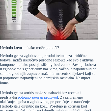
Herbolo krema – kako može pomoći?
Herbolo gel za zglobove – prirodni tretman za artritične
bolove, sadrži isključivo prirodne sastojke kao svoje aktivne
komponente. Iako postoje slični gelovi za ublažavanje bolova
u zglobovima s generičkim nazivima, važno je napomenuti da
su mnogi od njih zapravo snažni farmaceutski lijekovi koji su
u potpunosti napravljeni od hemijskih sastojaka. Nasuprot
tome,
Herbolo gel za artritis može se nabaviti bez recepta i
predstavlja
potpuno siguran proizvod
. Za privremeno
olakšanje tegoba u zglobovima, preporučuje se nanošenje
Herbolo gela direktno na kožu. Posebno je koristan kod
osteoartritisa šaka, koljena i drugih zglobova, ublažavajući