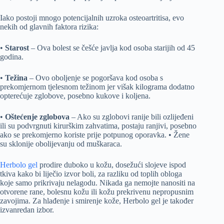
Iako postoji mnogo potencijalnih uzroka osteoartritisa, evo
nekih od glavnih faktora rizika:
•
Starost
– Ova bolest se češće javlja kod osoba starijih od 45
godina.
•
Težina
– Ovo oboljenje se pogoršava kod osoba s
prekomjernom tjelesnom težinom jer višak kilograma dodatno
opterećuje zglobove, posebno kukove i koljena.
•
Oštećenje zglobova
– Ako su zglobovi ranije bili ozlijeđeni
ili su podvrgnuti kirurškim zahvatima, postaju ranjivi, posebno
ako se prekomjerno koriste prije potpunog oporavka. • Žene
su sklonije obolijevanju od muškaraca.
Herbolo gel
prodire duboko u kožu, dosežući slojeve ispod
tkiva kako bi liječio izvor boli, za razliku od toplih obloga
koje samo prikrivaju nelagodu. Nikada ga nemojte nanositi na
otvorene rane, bolesnu kožu ili kožu prekrivenu nepropusnim
zavojima. Za hlađenje i smirenje kože, Herbolo gel je također
izvanredan izbor.