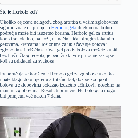
Što je Herbolo gel?
Ukoliko osjećate nelagodu zbog artritisa u vašim zglobovima,
sigurno znate da primjena
Herbolo gela
direktno na bolno
područje može biti izuzetno korisna. Herbolo gel za artritis
koristi se lokalno, na koži, na način sličan drugim lokalnim
gelovima, kremama i losionima za ublažavanje bolova u
zglobovima i mišićima. Ovaj gel protiv bolova možete kupiti
bez liječničkog recepta, jer sadrži aktivne prirodne sastojke
koji su prikladni za svakoga.
Preporučuje se korištenje Herbolo gel za zglobove ukoliko
imate blagu do umjerenu artritičnu bol, dok se kod jakih
bolova u zglobovima pokazao izuzetno učinkovit, posebno na
manjim zglobovima. Rezultati primjene Herbolo gela mogu
biti primjetni već nakon 7 dana.