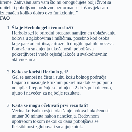
kreme. Zahvalan sam vam što mi omogućujete bolji život sa
obitelji i poboljšane poslovne performanse. Još uvijek sam
iznenađen koliko dobro ovo funkcionira.”
FAQ
Šta je Herbolo gel i čemu služi?
Herbolo gel je prirodni preparat namijenjen ublažavanju
bolova u zglobovima i mišićima, posebno kod osoba
koje pate od artritisa, artroze ili drugih upalnih procesa.
Pomaže u smanjenju ukočenosti, poboljšava
pokretljivost i vraća osjećaj lakoće u svakodnevnim
aktivnostima.
Kako se koristi Herbolo gel?
Gel se nanosi na čistu i suhu kožu bolnog područja.
Lagano umasirajte kružnim pokretima dok se potpuno
ne upije. Preporučuje se primjena 2 do 3 puta dnevno,
ujutro i navečer, za najbolje rezultate.
Kada se mogu očekivati prvi rezultati?
Većina korisnika osjeti olakšanje bolova i ukočenosti
unutar 30 minuta nakon nanošenja. Redovnom
upotrebom tokom nekoliko dana poboljšava se
fleksibilnost zglobova i smanjuje otok.