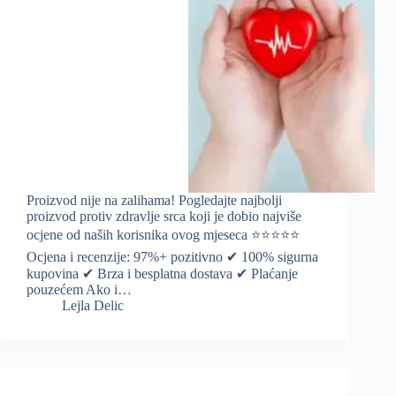
Proizvod nije na zalihama! Pogledajte najbolji
proizvod protiv zdravlje srca koji je dobio najviše
ocjene od naših korisnika ovog mjeseca ⭐️⭐️⭐️⭐️⭐️
Ocjena i recenzije: 97%+ pozitivno ✔ 100% sigurna
kupovina ✔ Brza i besplatna dostava ✔ Plaćanje
pouzećem Ako i…
Lejla Delic