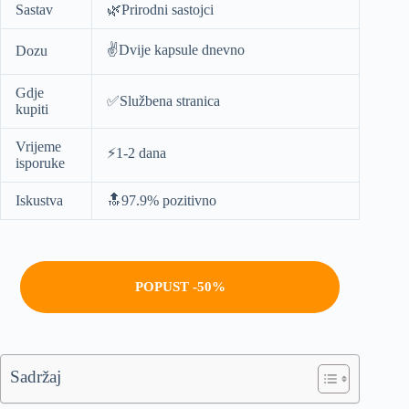
Sastav
🌿Prirodni sastojci
✌️Dvije kapsule dnevno
Dozu
Gdje
✅Službena stranica
kupiti
Vrijeme
⚡️1-2 dana
isporuke
Iskustva
🔝97.9% pozitivno
POPUST -50%
Sadržaj