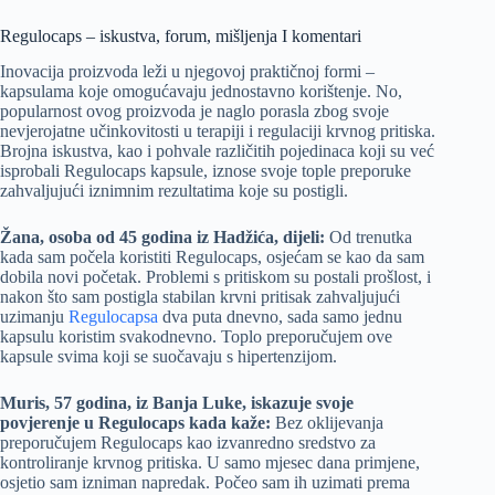
Regulocaps – iskustva, forum, mišljenja I komentari
Inovacija proizvoda leži u njegovoj praktičnoj formi –
kapsulama koje omogućavaju jednostavno korištenje. No,
popularnost ovog proizvoda je naglo porasla zbog svoje
nevjerojatne učinkovitosti u terapiji i regulaciji krvnog pritiska.
Brojna iskustva, kao i pohvale različitih pojedinaca koji su već
isprobali Regulocaps kapsule, iznose svoje tople preporuke
zahvaljujući iznimnim rezultatima koje su postigli.
Žana, osoba od 45 godina iz Hadžića, dijeli:
Od trenutka
kada sam počela koristiti Regulocaps, osjećam se kao da sam
dobila novi početak. Problemi s pritiskom su postali prošlost, i
nakon što sam postigla stabilan krvni pritisak zahvaljujući
uzimanju
Regulocapsa
dva puta dnevno, sada samo jednu
kapsulu koristim svakodnevno. Toplo preporučujem ove
kapsule svima koji se suočavaju s hipertenzijom.
Muris, 57 godina, iz Banja Luke, iskazuje svoje
povjerenje u Regulocaps kada kaže:
Bez oklijevanja
preporučujem Regulocaps kao izvanredno sredstvo za
kontroliranje krvnog pritiska. U samo mjesec dana primjene,
osjetio sam izniman napredak. Počeo sam ih uzimati prema