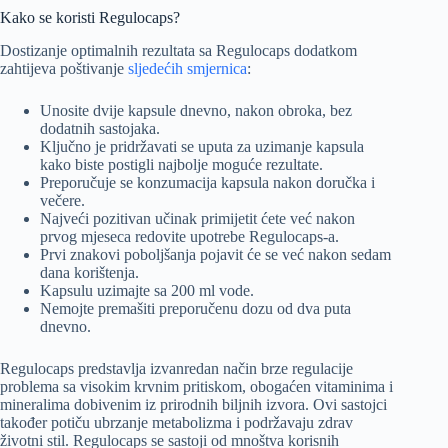
Kako se koristi Regulocaps?
Dostizanje optimalnih rezultata sa Regulocaps dodatkom
zahtijeva poštivanje
sljedećih smjernica
:
Unosite dvije kapsule dnevno, nakon obroka, bez
dodatnih sastojaka.
Ključno je pridržavati se uputa za uzimanje kapsula
kako biste postigli najbolje moguće rezultate.
Preporučuje se konzumacija kapsula nakon doručka i
večere.
Najveći pozitivan učinak primijetit ćete već nakon
prvog mjeseca redovite upotrebe Regulocaps-a.
Prvi znakovi poboljšanja pojavit će se već nakon sedam
dana korištenja.
Kapsulu uzimajte sa 200 ml vode.
Nemojte premašiti preporučenu dozu od dva puta
dnevno.
Regulocaps predstavlja izvanredan način brze regulacije
problema sa visokim krvnim pritiskom, obogaćen vitaminima i
mineralima dobivenim iz prirodnih biljnih izvora. Ovi sastojci
također potiču ubrzanje metabolizma i podržavaju zdrav
životni stil. Regulocaps se sastoji od mnoštva korisnih