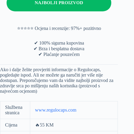
NAJBOLJI PROIZVOD
⭐️⭐️⭐️⭐️⭐️ Ocjena i recenzije: 97%+ pozitivno
✔ 100% sigurna kupovina
✔ Brza i besplatna dostava
✔ Plaćanje pouzećem
Ako i dalje želite provjeriti informacije o Regulocaps,
pogledajte ispod. Ali ne možete ga naručiti jer više nije
dostupan. Preporučujemo vam da vidite najbolji proizvod za
zdravlje srca po mišljenju naših korisnika (proizvod s
najvećom ocjenom)
Službena
www.regulocaps.com
stranica
Cijena
🔥55 KM