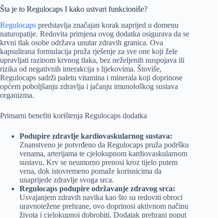
Šta je to Regulocaps I kako ustvari funkcioniše?
Regulocaps
predstavlja značajan korak naprijed u domenu
naturopatije. Redovita primjena ovog dodatka osigurava da se
krvni tlak osobe održava unutar zdravih granica. Ova
kapsulirana formulacija pruža rješenje za sve one koji žele
upravljati razinom krvnog tlaka, bez neželjenih nuspojava ili
rizika od negativnih interakcija s lijekovima. Štoviše,
Regulocaps sadrži paletu vitamina i minerala koji doprinose
općem poboljšanju zdravlja i jačanju imunološkog sustava
organizma.
Primarni benefiti korištenja Regulocaps dodatka
Podupire zdravlje kardiovaskularnog sustava:
Znanstveno je potvrđeno da Regulocaps pruža podršku
venama, arterijama te cjelokupnom kardiovaskularnom
sustavu. Krv se neumorno prenosi kroz tijelo putem
vena, dok istovremeno pomaže korisnicima da
unaprijede zdravlje svoga srca.
Regulocaps podupire održavanje zdravog srca:
Usvajanjem zdravih navika kao što su redoviti obroci
uravnotežene prehrane, ovo doprinosi aktivnom načinu
života i cjelokupnoj dobrobiti. Dodatak prehrani poput