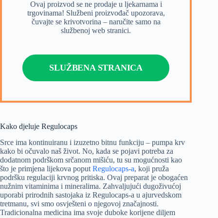
Ovaj proizvod se ne prodaje u ljekarnama i
trgovinama! Službeni proizvođač upozorava,
čuvajte se krivotvorina – naručite samo na
službenoj web stranici.
SLUŽBENA STRANICA
Kako djeluje Regulocaps
Srce ima kontinuiranu i izuzetno bitnu funkciju – pumpa krv
kako bi očuvalo naš život. No, kada se pojavi potreba za
dodatnom podrškom srčanom mišiću, tu su mogućnosti kao
što je primjena lijekova poput
Regulocaps-a
, koji pruža
podršku regulaciji krvnog pritiska. Ovaj preparat je obogaćen
nužnim vitaminima i mineralima. Zahvaljujući dugoživućoj
uporabi prirodnih sastojaka iz Regulocaps-a u ajurvedskom
tretmanu, svi smo osvješteni o njegovoj značajnosti.
Tradicionalna medicina ima svoje duboke korijene diljem