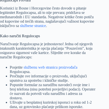
Regulocaps Prevara
Korisnici iz Bosne i Hercegovine često dovode u pitanje
legitimitet Regulocapsa, ali to nije prevara; pridržava se
međunarodnih i EU standarda. Negativne kritike često potiču
od kupovine od trećih strana, naglašavajući važnost kupovine
isključivo sa
službene stranice
.
Kako naručiti Regulocaps
Naručivanje Regulocapsa je jednostavno! Jedna od njegovih
istaknutih karakteristika je opcija plaćanja “Pouzećem”, koja
osigurava sigurnost vaše kartice. Slijedite ove korake da
naručite Regulocaps:
Posjetite
službenu web stranicu proizvođača
Regulocapsa.
Pročitajte sve informacije o proizvodu, uključujući
uputstva za upotrebu i kliničke studije.
Popunite formular za narudžbu navodeći svoje ime i
broj telefona (nisu potrebni povjerljivi podaci). Operater
će nazvati da potvrdi vašu narudžbu i adresu za
dostavu.
Uživajte u besplatnoj kurirskoj isporuci u roku od 1-2
dana, uz gotovinsko plaćanje prilikom isporuke.