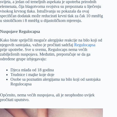
svijeta, a jedan od temeljnih aspekata je upotreba prirodnih
elemenata, čija blagotvorna svojstva su prepoznata u liječenju
visokog krvnog tlaka. Istraživanja su pokazala da ovaj
specifičan dodatak može reducirati krvni tlak za čak 10 mmHg
u sistoličkom i 8 mmHg u dijastoličkom mjerenju.
Nuspojave Regulocapsa
Kako biste spriječili moguće alergijske reakcije na bilo koji od
njegovih sastojaka, važno je pročitati sadržaj
Regulocapsa
prije upotrebe. Sve u svemu, Regulocaps nema većih
zabilježenih nuspojava. Međutim, preporučuje se da ga
određene grupe izbjegavaju:
Djeca mlađa od 18 godina
Trudnice i majke koje doje
Osobe sa poznatim alergijama na bilo koji od sastojaka
Regulocapsa
Općenito, nema većih nuspojava, ali je neophodno uvijek
pročitati uputstvo.