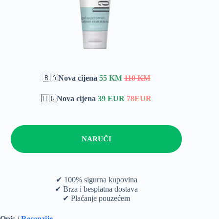
🇧🇦
Nova cijena
55 KM
110 KM
🇭🇷
Nova cijena
39 EUR
78EUR
NARUČI
✔ 100% sigurna kupovina
✔ Brza i besplatna dostava
✔ Plaćanje pouzećem
Opis /
Recenzije