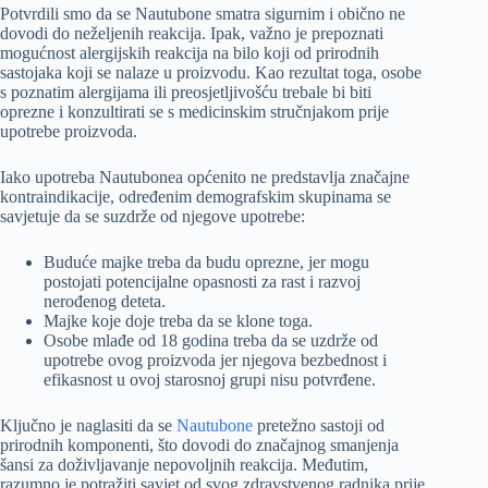
Potvrdili smo da se Nautubone smatra sigurnim i obično ne
dovodi do neželjenih reakcija. Ipak, važno je prepoznati
mogućnost alergijskih reakcija na bilo koji od prirodnih
sastojaka koji se nalaze u proizvodu. Kao rezultat toga, osobe
s poznatim alergijama ili preosjetljivošću trebale bi biti
oprezne i konzultirati se s medicinskim stručnjakom prije
upotrebe proizvoda.
Iako upotreba Nautubonea općenito ne predstavlja značajne
kontraindikacije, određenim demografskim skupinama se
savjetuje da se suzdrže od njegove upotrebe:
Buduće majke treba da budu oprezne, jer mogu
postojati potencijalne opasnosti za rast i razvoj
nerođenog deteta.
Majke koje doje treba da se klone toga.
Osobe mlađe od 18 godina treba da se uzdrže od
upotrebe ovog proizvoda jer njegova bezbednost i
efikasnost u ovoj starosnoj grupi nisu potvrđene.
Ključno je naglasiti da se
Nautubone
pretežno sastoji od
prirodnih komponenti, što dovodi do značajnog smanjenja
šansi za doživljavanje nepovoljnih reakcija. Međutim,
razumno je potražiti savjet od svog zdravstvenog radnika prije