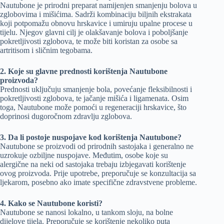
Nautubone je prirodni preparat namijenjen smanjenju bolova u
zglobovima i mišićima. Sadrži kombinaciju biljnih ekstrakata
koji potpomažu obnovu hrskavice i umiruju upalne procese u
tijelu. Njegov glavni cilj je olakšavanje bolova i poboljšanje
pokretljivosti zglobova, te može biti koristan za osobe sa
artritisom i sličnim tegobama.
2. Koje su glavne prednosti korištenja Nautubone
proizvoda?
Prednosti uključuju smanjenje bola, povećanje fleksibilnosti i
pokretljivosti zglobova, te jačanje mišića i ligamenata. Osim
toga, Nautubone može pomoći u regeneraciji hrskavice, što
doprinosi dugoročnom zdravlju zglobova.
3. Da li postoje nuspojave kod korištenja Nautubone?
Nautubone se proizvodi od prirodnih sastojaka i generalno ne
uzrokuje ozbiljne nuspojave. Međutim, osobe koje su
alergične na neki od sastojaka trebaju izbjegavati korištenje
ovog proizvoda. Prije upotrebe, preporučuje se konzultacija sa
ljekarom, posebno ako imate specifične zdravstvene probleme.
4. Kako se Nautubone koristi?
Nautubone se nanosi lokalno, u tankom sloju, na bolne
dijelove tijela. Preporučuje se korištenje nekoliko puta