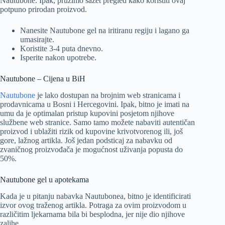
Nautubone. Ipak, pružimo sažet pregled kako koristiti ovaj
potpuno prirodan proizvod.
Nanesite Nautubone gel na iritiranu regiju i lagano ga
umasirajte.
Koristite 3-4 puta dnevno.
Isperite nakon upotrebe.
Nautubone – Cijena u BiH
Nautubone
je lako dostupan na brojnim web stranicama i
prodavnicama u Bosni i Hercegovini. Ipak, bitno je imati na
umu da je optimalan pristup kupovini posjetom njihove
službene web stranice. Samo tamo možete nabaviti autentičan
proizvod i ublažiti rizik od kupovine krivotvorenog ili, još
gore, lažnog artikla. Još jedan podsticaj za nabavku od
zvaničnog proizvođača je mogućnost uživanja popusta do
50%.
Nautubone gel u apotekama
Kada je u pitanju nabavka Nautubonea, bitno je identificirati
izvor ovog traženog artikla. Potraga za ovim proizvodom u
različitim ljekarnama bila bi besplodna, jer nije dio njihove
zalihe.