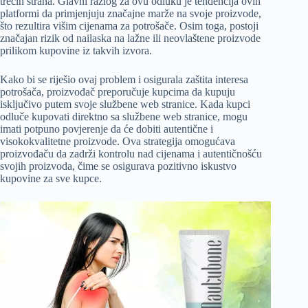
trećih strana. Glavni razlog za ovu odluku je tendencija ovih
platformi da primjenjuju značajne marže na svoje proizvode,
što rezultira višim cijenama za potrošače. Osim toga, postoji
značajan rizik od nailaska na lažne ili neovlaštene proizvode
prilikom kupovine iz takvih izvora.
Kako bi se riješio ovaj problem i osigurala zaštita interesa
potrošača, proizvođač preporučuje kupcima da kupuju
isključivo putem svoje službene web stranice. Kada kupci
odluče kupovati direktno sa službene web stranice, mogu
imati potpuno povjerenje da će dobiti autentične i
visokokvalitetne proizvode. Ova strategija omogućava
proizvođaču da zadrži kontrolu nad cijenama i autentičnošću
svojih proizvoda, čime se osigurava pozitivno iskustvo
kupovine za sve kupce.