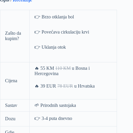
👉 Brzo otklanja bol
👉 Povećava cirkulaciju krvi
Zašto da
kupim?
👉 Uklanja otok
🔥 55 KM
110 КМ
u Bosna i
Hercegovina
Cijena
🔥 39 EUR
78 EUR
u Hrvatska
Sastav
🌱 Prirodnih sastojaka
👉 3-4 puta dnevno
Dozu
Gdje