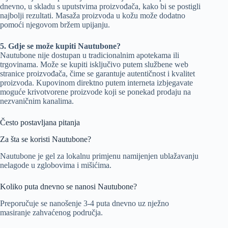
dnevno, u skladu s uputstvima proizvođača, kako bi se postigli
najbolji rezultati. Masaža proizvoda u kožu može dodatno
pomoći njegovom bržem upijanju.
5. Gdje se može kupiti Nautubone?
Nautubone nije dostupan u tradicionalnim apotekama ili
trgovinama. Može se kupiti isključivo putem službene web
stranice proizvođača, čime se garantuje autentičnost i kvalitet
proizvoda. Kupovinom direktno putem interneta izbjegavate
moguće krivotvorene proizvode koji se ponekad prodaju na
nezvaničnim kanalima.
Često postavljana pitanja
Za šta se koristi Nautubone?
Nautubone je gel za lokalnu primjenu namijenjen ublažavanju
nelagode u zglobovima i mišićima.
Koliko puta dnevno se nanosi Nautubone?
Preporučuje se nanošenje 3-4 puta dnevno uz nježno
masiranje zahvaćenog područja.