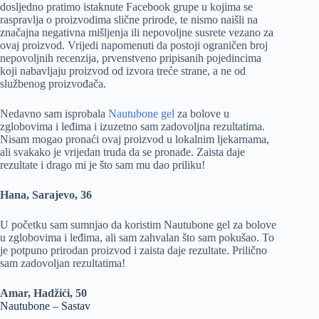
dosljedno pratimo istaknute Facebook grupe u kojima se
raspravlja o proizvodima slične prirode, te nismo naišli na
značajna negativna mišljenja ili nepovoljne susrete vezano za
ovaj proizvod. Vrijedi napomenuti da postoji ograničen broj
nepovoljnih recenzija, prvenstveno pripisanih pojedincima
koji nabavljaju proizvod od izvora treće strane, a ne od
službenog proizvođača.
Nedavno sam isprobala
Nautubone gel
za bolove u
zglobovima i leđima i izuzetno sam zadovoljna rezultatima.
Nisam mogao pronaći ovaj proizvod u lokalnim ljekarnama,
ali svakako je vrijedan truda da se pronađe. Zaista daje
rezultate i drago mi je što sam mu dao priliku!
Hana, Sarajevo, 36
U početku sam sumnjao da koristim Nautubone gel za bolove
u zglobovima i leđima, ali sam zahvalan što sam pokušao. To
je potpuno prirodan proizvod i zaista daje rezultate. Prilično
sam zadovoljan rezultatima!
Amar, Hadžići, 50
Nautubone – Sastav