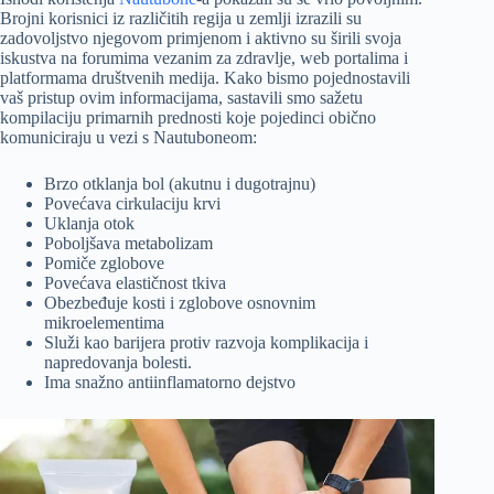
Brojni korisnici iz različitih regija u zemlji izrazili su
zadovoljstvo njegovom primjenom i aktivno su širili svoja
iskustva na forumima vezanim za zdravlje, web portalima i
platformama društvenih medija. Kako bismo pojednostavili
vaš pristup ovim informacijama, sastavili smo sažetu
kompilaciju primarnih prednosti koje pojedinci obično
komuniciraju u vezi s Nautuboneom:
Brzo otklanja bol (akutnu i dugotrajnu)
Povećava cirkulaciju krvi
Uklanja otok
Poboljšava metabolizam
Pomiče zglobove
Povećava elastičnost tkiva
Obezbeđuje kosti i zglobove osnovnim
mikroelementima
Služi kao barijera protiv razvoja komplikacija i
napredovanja bolesti.
Ima snažno antiinflamatorno dejstvo