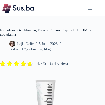
Skip
to
content
Nautubone Gel Iskustva, Forum, Prevara, Cijena BiH, DM, u
apotekama
Lejla Delic
5 Juna, 2026
Bolovi U Zglobovima
,
blog
4.7/5 - (24 votes)