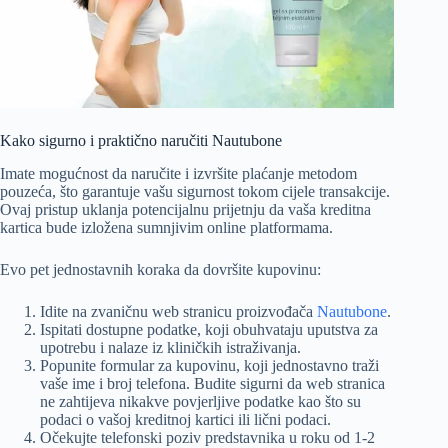
Kako sigurno i praktično naručiti Nautubone
Imate mogućnost da naručite i izvršite plaćanje metodom
pouzeća, što garantuje vašu sigurnost tokom cijele transakcije.
Ovaj pristup uklanja potencijalnu prijetnju da vaša kreditna
kartica bude izložena sumnjivim online platformama.
Evo pet jednostavnih koraka da dovršite kupovinu:
Idite na zvaničnu web stranicu proizvođača
Nautubone
.
Ispitati dostupne podatke, koji obuhvataju uputstva za
upotrebu i nalaze iz kliničkih istraživanja.
Popunite formular za kupovinu, koji jednostavno traži
vaše ime i broj telefona. Budite sigurni da web stranica
ne zahtijeva nikakve povjerljive podatke kao što su
podaci o vašoj kreditnoj kartici ili lični podaci.
Očekujte telefonski poziv predstavnika u roku od 1-2