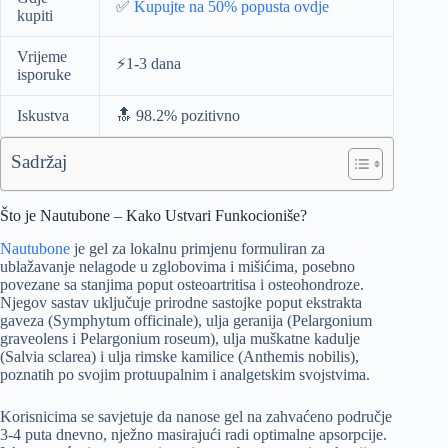
✅
Kupujte na 50% popusta ovdje
kupiti
Vrijeme
⚡️1-3 dana
isporuke
Iskustva
🔝 98.2% pozitivno
Sadržaj
Što je Nautubone – Kako Ustvari Funkocioniše?
Nautubone
je gel za lokalnu primjenu formuliran za
ublažavanje nelagode u zglobovima i mišićima, posebno
povezane sa stanjima poput osteoartritisa i osteohondroze.
Njegov sastav uključuje prirodne sastojke poput ekstrakta
gaveza (Symphytum officinale), ulja geranija (Pelargonium
graveolens i Pelargonium roseum), ulja muškatne kadulje
(Salvia sclarea) i ulja rimske kamilice (Anthemis nobilis),
poznatih po svojim protuupalnim i analgetskim svojstvima.
Korisnicima se savjetuje da nanose gel na zahvaćeno područje
3-4 puta dnevno, nježno masirajući radi optimalne apsorpcije.