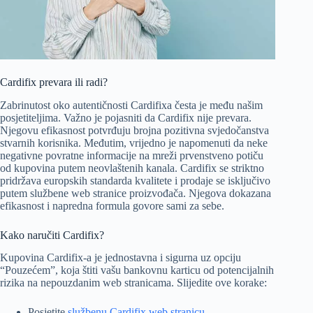
Cardifix prevara ili radi?
Zabrinutost oko autentičnosti Cardifixa česta je među našim
posjetiteljima. Važno je pojasniti da Cardifix nije prevara.
Njegovu efikasnost potvrđuju brojna pozitivna svjedočanstva
stvarnih korisnika. Međutim, vrijedno je napomenuti da neke
negativne povratne informacije na mreži prvenstveno potiču
od kupovina putem neovlaštenih kanala. Cardifix se striktno
pridržava europskih standarda kvalitete i prodaje se isključivo
putem službene web stranice proizvođača. Njegova dokazana
efikasnost i napredna formula govore sami za sebe.
Kako naručiti Cardifix?
Kupovina Cardifix-a je jednostavna i sigurna uz opciju
“Pouzećem”, koja štiti vašu bankovnu karticu od potencijalnih
rizika na nepouzdanim web stranicama. Slijedite ove korake:
Posjetite
službenu Cardifix web stranicu
.