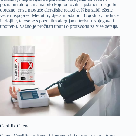
poznatim alergijama na bilo koju od ovih supstanci trebaju biti
oprezne jer su moguće alergijske reakcije. Nisu zabilježene
veće nuspojave. Međutim, djeca mlađa od 18 godina, trudnice
ili dojilje, te osobe s poznatim alergijama trebaju izbjegavati
upotrebu. Važno je pročitati uputu o proizvodu za više detalja.
Cardifix Cijena
Cijena Cardifixa u Bosni i Hercegovini varira ovisno o tome