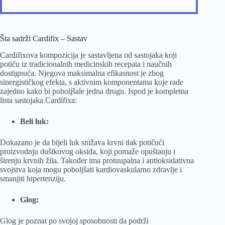
Šta sadrži Cardifix – Sastav
Cardifixova kompozicija je sastavljena od sastojaka koji
potiču iz tradicionalnih medicinskih recepata i naučnih
dostignuća. Njegova maksimalna efikasnost je zbog
sinergističkog efekta, s aktivnim komponentama koje rade
zajedno kako bi poboljšale jedna drugu. Ispod je kompletna
lista sastojaka Cardifixa:
Beli luk:
Dokazano je da bijeli luk snižava krvni tlak potičući
proizvodnju dušikovog oksida, koji pomaže opuštanju i
širenju krvnih žila. Također ima protuupalna i antioksidativna
svojstva koja mogu poboljšati kardiovaskularno zdravlje i
smanjiti hipertenziju.
Glog:
Glog je poznat po svojoj sposobnosti da podrži