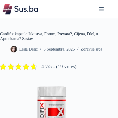
Skip
to
content
Cardifix kapsule Iskustva, Forum, Prevara?, Cijena, DM, u
Apotekama? Sastav
Lejla Delic
5 Septembra, 2025
Zdravlje srca
4.7/5 - (19 votes)