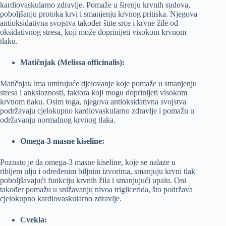
kardiovaskularno zdravlje. Pomaže u širenju krvnih sudova,
poboljšanju protoka krvi i smanjenju krvnog pritiska. Njegova
antioksidativna svojstva također štite srce i krvne žile od
oksidativnog stresa, koji može doprinijeti visokom krvnom
tlaku.
Matičnjak (Melissa officinalis):
Matičnjak ima umirujuće djelovanje koje pomaže u smanjenju
stresa i anksioznosti, faktora koji mogu doprinijeti visokom
krvnom tlaku. Osim toga, njegova antioksidativna svojstva
podržavaju cjelokupno kardiovaskularno zdravlje i pomažu u
održavanju normalnog krvnog tlaka.
Omega-3 masne kiseline:
Poznato je da omega-3 masne kiseline, koje se nalaze u
ribljem ulju i određenim biljnim izvorima, smanjuju krvni tlak
poboljšavajući funkciju krvnih žila i smanjujući upalu. Oni
također pomažu u snižavanju nivoa triglicerida, što podržava
cjelokupno kardiovaskularno zdravlje.
Cvekla: