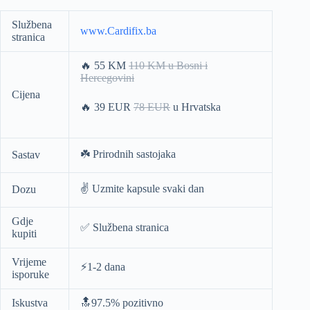
Službena
www.Cardifix.ba
stranica
🔥 55 KM
110 KM u Bosni i
Hercegovini
Cijena
🔥 39 EUR
78 EUR
u Hrvatska
☘️ Prirodnih sastojaka
Sastav
✌️ Uzmite kapsule svaki dan
Dozu
Gdje
✅ Službena stranica
kupiti
Vrijeme
⚡️1-2 dana
isporuke
Iskustva
🔝97.5% pozitivno