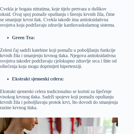
Cvekla je bogata nitratima, koje tijelo pretvara u dušikov
oksid. Ovaj spoj pomaže opuštanju i širenju krvnih žila, čime
se smanjuje krvni tlak. Cvekla takođe ima antioksidativna
svojstva koja podržavaju zdravlje kardiovaskularnog sistema.
Green Tea:
Zeleni čaj sadrži katehine koji pomažu u poboljšanju funkcije
krvnih žila i smanjenju krvnog tlaka. Njegova antioksidativna
svojstva također podržavaju cjelokupno zdravlje srca i štite od
oštećenja koja mogu doprinijeti hipertenziji.
Ekstrakt sjemenki celera:
Ekstrakt sjemenki celera tradicionalno se koristi za liječenje
visokog krvnog tlaka. Sadrži spojeve koji pomažu opuštanju
krvnih žila i poboljšavaju protok krvi, što dovodi do smanjenja
razine krvnog tlaka.