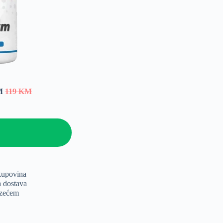
KM
119 KM
kupovina
a dostava
uzećem