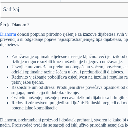
Sadržaj
Što je Dianorm?
Dianorm
donosi potpuno prirodno rješenje za izazove dijabetesa svih var
prevenciju ili odgađanje pojave najrasprostranjenijeg tipa dijabetesa
dijabetesa:
Zadržavanje optimalne tjelesne mase je ključno: veći je rizik od 
rizik je moguće suzbiti kroz mršavljenje i njegovo održavanje.
Usvojite uravnoteženu prehranu obogaćenu voćem, povrćem, cjel
održali optimalne razine šećera u krvi i preduprijedili dijabetes.
Redovito vježbanje poboljšava osjetljivost na inzulin i regulira 
tjelovježbe tjedno.
Razbistrite um od stresa: Produljeni stres povećava opasnost od d
su joga, meditacija ili duboko disanje.
Ostavite pušenje; pušenje povećava rizik od dijabetesa i drugih kr
Redoviti zdravstveni pregledi su ključni: Rutinski pregledi od med
potencijalne komplikacije.
Dianorm, prehrambeni proizvod i dodatak prehrani, stvoren je kako bi 
način. Proizvođač tvrdi da se sastoji od isključivo prirodnih sastojaka