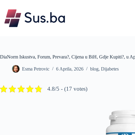
Skip
to
content
DiaNorm Iskustva, Forum, Prevara?, Cijena u BiH, Gdje Kupiti?, u Ap
Esma Petrovic
6 Aprila, 2026
blog
,
Dijabetes
4.8/5 - (17 votes)