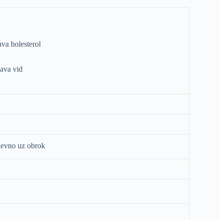
ava holesterol
šava vid
nevno uz obrok