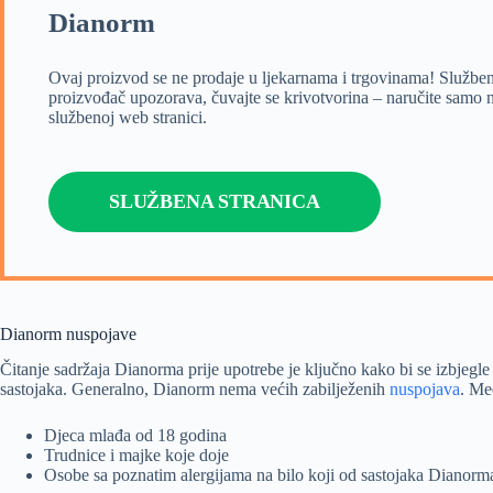
Dianorm
Ovaj proizvod se ne prodaje u ljekarnama i trgovinama! Služben
proizvođač upozorava, čuvajte se krivotvorina – naručite samo 
službenoj web stranici.
SLUŽBENA STRANICA
Dianorm nuspojave
Čitanje sadržaja Dianorma prije upotrebe je ključno kako bi se izbjegle 
sastojaka. Generalno, Dianorm nema većih zabilježenih
nuspojava
. Me
Djeca mlađa od 18 godina
Trudnice i majke koje doje
Osobe sa poznatim alergijama na bilo koji od sastojaka Dianorm