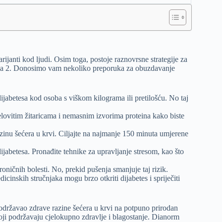
ijanti kod ljudi. Osim toga, postoje raznovrsne strategije za
, tipa 2. Donosimo vam nekoliko preporuka za obuzdavanje
dijabetesa kod osoba s viškom kilograma ili pretilošću. No taj
ovitim žitaricama i nemasnim izvorima proteina kako biste
razinu šećera u krvi. Ciljajte na najmanje 150 minuta umjerene
ijabetesa. Pronađite tehnike za upravljanje stresom, kao što
oničnih bolesti. No, prekid pušenja smanjuje taj rizik.
icinskih stručnjaka mogu brzo otkriti dijabetes i spriječiti
održavao zdrave razine šećera u krvi na potpuno prirodan
 koji podržavaju cjelokupno zdravlje i blagostanje. Dianorm