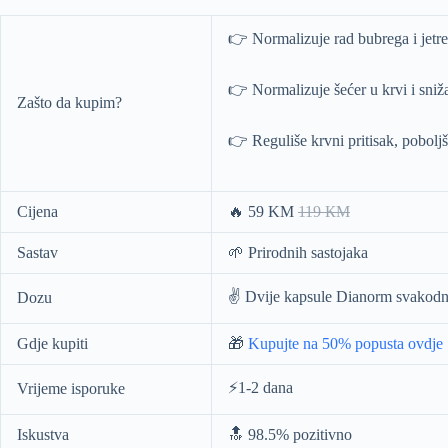
👉 Normalizuje rad bubrega i jetre
👉 Normalizuje šećer u krvi i sniž
Zašto da kupim?
👉 Reguliše krvni pritisak, pobolj
Cijena
🔥 59 KM
119 КМ
Sastav
🌱 Prirodnih sastojaka
✌️ Dvije kapsule Dianorm svakod
Dozu
Gdje kupiti
🎁
Kupujte na 50% popusta ovdje
⚡️1-2 dana
Vrijeme isporuke
Iskustva
🔝 98.5% pozitivno