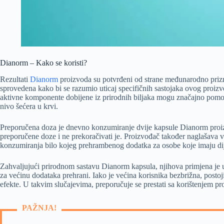
Dianorm – Kako se koristi?
Rezultati
Dianorm
proizvoda su potvrđeni od strane međunarodno prizna
sprovedena kako bi se razumio uticaj specifičnih sastojaka ovog proizv
aktivne komponente dobijene iz prirodnih biljaka mogu značajno pomoći
nivo šećera u krvi.
Preporučena doza je dnevno konzumiranje dvije kapsule Dianorm proizv
preporučene doze i ne prekoračivati je. Proizvođač također naglašava 
konzumiranja bilo kojeg prehrambenog dodatka za osobe koje imaju dij
Zahvaljujući prirodnom sastavu Dianorm kapsula, njihova primjena je u
za većinu dodataka prehrani. Iako je većina korisnika bezbrižna, posto
efekte. U takvim slučajevima, preporučuje se prestati sa korištenjem p
PAŽNJA!