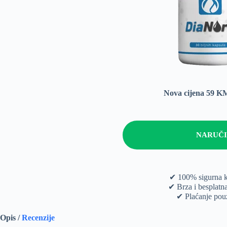
Nova cijena 59 
NARUČI
✔ 100% sigurna 
✔ Brza i besplatn
✔ Plaćanje po
Opis /
Recenzije