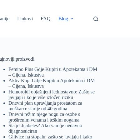
anije
Linkovi
FAQ
Blog
jnoviji proizvodi
Femino Plus Gdje Kupiti u Apotekama i DM
– Cijena, Iskustva
Aktiv Kapi Gdje Kupiti u Apotekama i DM
– Cijena, Iskustva
Hemoroidi objašnjeni jednostavno: Zašto se
javljaju i ko je više izložen riziku
Dnevni plan upravljanja prostatom za
muškarce starije od 40 godina
Dnevni režim njege nogu za osobe s
proširenim venama i teškim nogama
Šta je dijabetes? Ako vam je nedavno
dijagnosticiran
Gljivice na stopalu: zašto se javljaju i kako