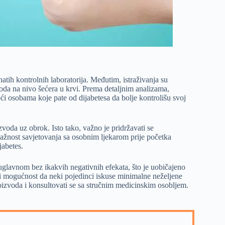
tih kontrolnih laboratorija. Međutim, istraživanja su
oda na nivo šećera u krvi. Prema detaljnim analizama,
 osobama koje pate od dijabetesa da bolje kontrolišu svoj
oda uz obrok. Isto tako, važno je pridržavati se
važnost savjetovanja sa osobnim ljekarom prije početka
abetes.
glavnom bez ikakvih negativnih efekata, što je uobičajeno
ji mogućnost da neki pojedinci iskuse minimalne neželjene
roizvoda i konsultovati se sa stručnim medicinskim osobljem.