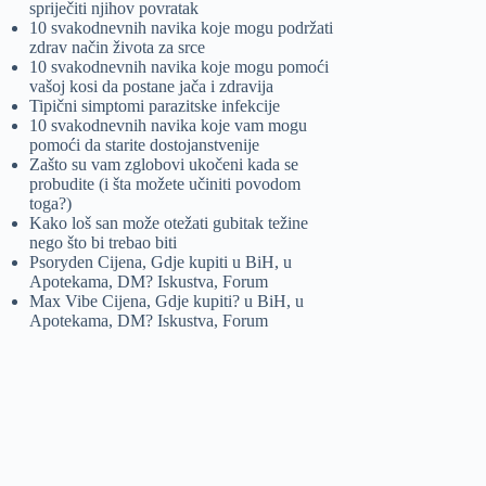
spriječiti njihov povratak
10 svakodnevnih navika koje mogu podržati
zdrav način života za srce
10 svakodnevnih navika koje mogu pomoći
vašoj kosi da postane jača i zdravija
Tipični simptomi parazitske infekcije
10 svakodnevnih navika koje vam mogu
pomoći da starite dostojanstvenije
Zašto su vam zglobovi ukočeni kada se
probudite (i šta možete učiniti povodom
toga?)
Kako loš san može otežati gubitak težine
nego što bi trebao biti
Psoryden Cijena, Gdje kupiti u BiH, u
Apotekama, DM? Iskustva, Forum
Max Vibe Cijena, Gdje kupiti? u BiH, u
Apotekama, DM? Iskustva, Forum