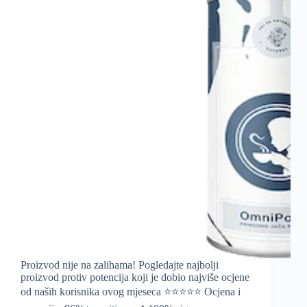
Proizvod nije na zalihama! Pogledajte najbolji
proizvod protiv potencija koji je dobio najviše ocjene
od naših korisnika ovog mjeseca ⭐️⭐️⭐️⭐️⭐️ Ocjena i