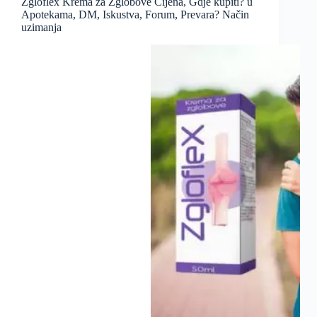
Zgloflex Krema za Zglobove Cijena, Gdje kupiti? u
Apotekama, DM, Iskustva, Forum, Prevara? Način
uzimanja