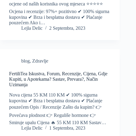
ocjene od naših korisnika ovog mjeseca ⭐️⭐️⭐️⭐️⭐️
Ocjena i recenzije: 97%+ pozitivno ✔ 100% sigurna
kupovina ✔ Brza i besplatna dostava ✔ Plaćanje
pouzećem Ako i…
Lejla Delic
2 Septembra, 2023
blog
,
Zdravlje
FertiliTea Iskustva, Forum, Recenzije, Cijena, Gdje
Kupiti, u Apotekama? Sastav, Prevara?, Način
Uzimanja
Nova cijena 55 KM 110 KM ✔ 100% sigurna
kupovina ✔ Brza i besplatna dostava ✔ Plaćanje
pouzećem Opis / Recenzije Zašto da kupim? 👉
Povećava plodnost 👉 Reguliše hormone 👉
Smiruje upalu Cijena 🔥 55 KM 110 КМ Sastav…
Lejla Delic
1 Septembra, 2023