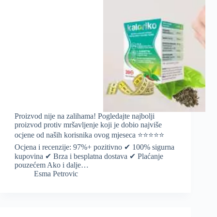
Proizvod nije na zalihama! Pogledajte najbolji
proizvod protiv mršavljenje koji je dobio najviše
ocjene od naših korisnika ovog mjeseca ⭐️⭐️⭐️⭐️⭐️
Ocjena i recenzije: 97%+ pozitivno ✔ 100% sigurna
kupovina ✔ Brza i besplatna dostava ✔ Plaćanje
pouzećem Ako i dalje…
Esma Petrovic