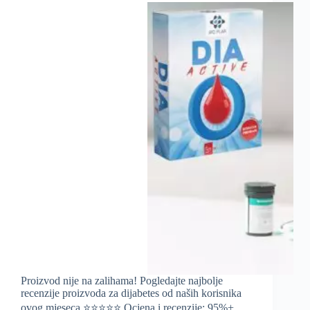
Proizvod nije na zalihama! Pogledajte najbolje
recenzije proizvoda za dijabetes od naših korisnika
ovog mjeseca ⭐️⭐️⭐️⭐️⭐️ Ocjena i recenzije: 95%+