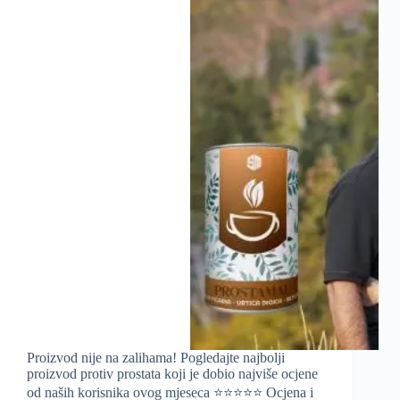
Proizvod nije na zalihama! Pogledajte najbolji
proizvod protiv prostata koji je dobio najviše ocjene
od naših korisnika ovog mjeseca ⭐️⭐️⭐️⭐️⭐️ Ocjena i