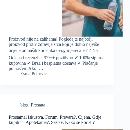
Proizvod nije na zalihama! Pogledajte najbolji
proizvod protiv zdravlje srca koji je dobio najviše
ocjene od naših korisnika ovog mjeseca ⭐️⭐️⭐️⭐️⭐️
Ocjena i recenzije: 97%+ pozitivno ✔ 100% sigurna
kupovina ✔ Brza i besplatna dostava ✔ Plaćanje
pouzećem Ako i…
Esma Petrovic
blog
,
Prostata
Prostamal Iskustva, Forum, Prevara?, Cijena, Gdje
kupiti? u Apotekama?, Sastav, Kako se koristi?