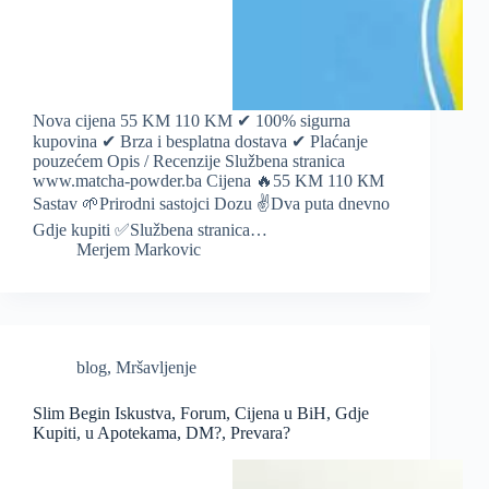
Nova cijena 55 KM 110 KM ✔ 100% sigurna
kupovina ✔ Brza i besplatna dostava ✔ Plaćanje
pouzećem Opis / Recenzije Službena stranica
www.matcha-powder.ba Cijena 🔥55 KM 110 КМ
Sastav 🌱Prirodni sastojci Dozu ✌️Dva puta dnevno
Gdje kupiti ✅Službena stranica…
Merjem Markovic
blog
,
Mršavljenje
Slim Begin Iskustva, Forum, Cijena u BiH, Gdje
Kupiti, u Apotekama, DM?, Prevara?