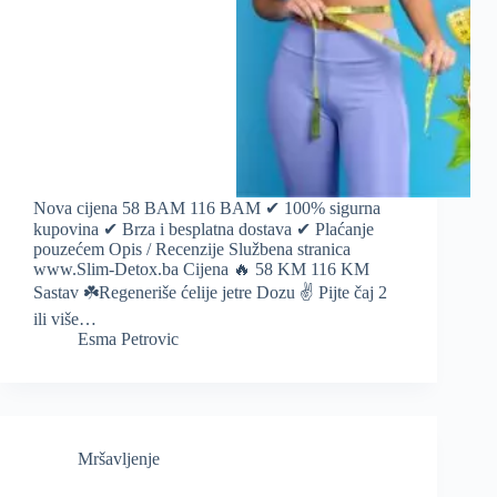
Nova cijena 58 BAM 116 BAM ✔ 100% sigurna
kupovina ✔ Brza i besplatna dostava ✔ Plaćanje
pouzećem Opis / Recenzije Službena stranica
www.Slim-Detox.ba Cijena 🔥 58 KM 116 KM
Sastav ☘️Regeneriše ćelije jetre Dozu ✌️ Pijte čaj 2
ili više…
Esma Petrovic
Mršavljenje