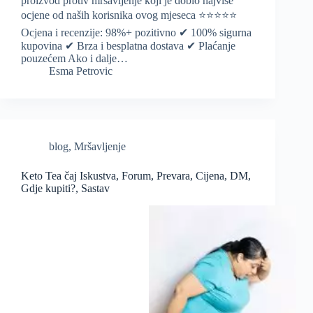
proizvod protiv mršavljenje koji je dobio najviše
ocjene od naših korisnika ovog mjeseca ⭐️⭐️⭐️⭐️⭐️
Ocjena i recenzije: 98%+ pozitivno ✔ 100% sigurna
kupovina ✔ Brza i besplatna dostava ✔ Plaćanje
pouzećem Ako i dalje…
Esma Petrovic
blog
,
Mršavljenje
Keto Tea čaj Iskustva, Forum, Prevara, Cijena, DM,
Gdje kupiti?, Sastav