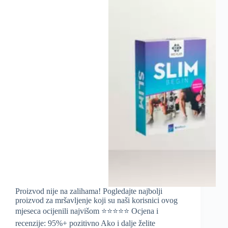
Proizvod nije na zalihama! Pogledajte najbolji
proizvod za mršavljenje koji su naši korisnici ovog
mjeseca ocijenili najvišom ⭐️⭐️⭐️⭐️⭐️ Ocjena i
recenzije: 95%+ pozitivno Ako i dalje želite