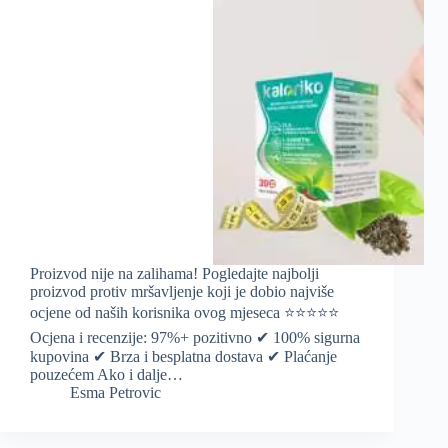
Proizvod nije na zalihama! Pogledajte najbolji
proizvod protiv mršavljenje koji je dobio najviše
ocjene od naših korisnika ovog mjeseca ⭐️⭐️⭐️⭐️⭐️
Ocjena i recenzije: 97%+ pozitivno ✔ 100% sigurna
kupovina ✔ Brza i besplatna dostava ✔ Plaćanje
pouzećem Ako i dalje…
Esma Petrovic