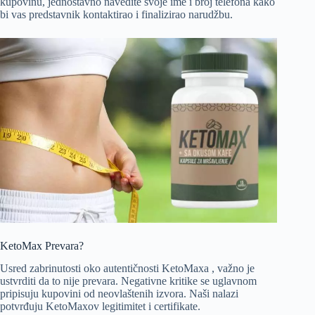
kupovinu, jednostavno navedite svoje ime i broj telefona kako
bi vas predstavnik kontaktirao i finalizirao narudžbu.
KetoMax Prevara?
Usred zabrinutosti oko autentičnosti KetoMaxa , važno je
ustvrditi da to nije prevara. Negativne kritike se uglavnom
pripisuju kupovini od neovlaštenih izvora. Naši nalazi
potvrđuju KetoMaxov legitimitet i certifikate.