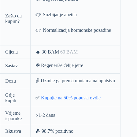
👉 Suzbijanje apetita
Zašto da
kupim?
👉 Normalizacija hormonske pozadine
Cijena
🔥 30 BAM
60 BAM
☘️ Regeneriše ćelije jetre
Sastav
✌️ Uzmite ga prema uputama na uputstvu
Dozu
Gdje
✅
Kupujte na 50% popusta ovdje
kupiti
Vrijeme
⚡️1-2 dana
isporuke
Iskustva
🔝 98.7% pozitivno