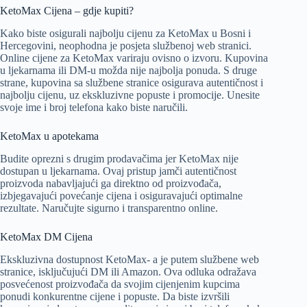
KetoMax Cijena – gdje kupiti?
Kako biste osigurali najbolju cijenu za KetoMax u Bosni i
Hercegovini, neophodna je posjeta službenoj web stranici.
Online cijene za KetoMax variraju ovisno o izvoru. Kupovina
u ljekarnama ili DM-u možda nije najbolja ponuda. S druge
strane, kupovina sa službene stranice osigurava autentičnost i
najbolju cijenu, uz ekskluzivne popuste i promocije. Unesite
svoje ime i broj telefona kako biste naručili.
KetoMax u apotekama
Budite oprezni s drugim prodavačima jer KetoMax nije
dostupan u ljekarnama. Ovaj pristup jamči autentičnost
proizvoda nabavljajući ga direktno od proizvođača,
izbjegavajući povećanje cijena i osiguravajući optimalne
rezultate. Naručujte sigurno i transparentno online.
KetoMax DM Cijena
Ekskluzivna dostupnost KetoMax- a je putem službene web
stranice, isključujući DM ili Amazon. Ova odluka odražava
posvećenost proizvođača da svojim cijenjenim kupcima
ponudi konkurentne cijene i popuste. Da biste izvršili