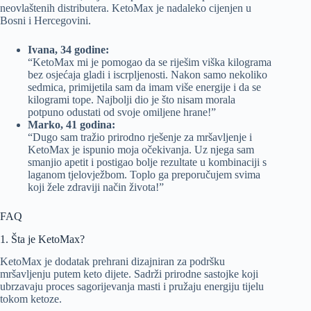
neovlaštenih distributera. KetoMax je nadaleko cijenjen u
Bosni i Hercegovini.
Ivana, 34 godine:
“KetoMax mi je pomogao da se riješim viška kilograma
bez osjećaja gladi i iscrpljenosti. Nakon samo nekoliko
sedmica, primijetila sam da imam više energije i da se
kilogrami tope. Najbolji dio je što nisam morala
potpuno odustati od svoje omiljene hrane!”
Marko, 41 godina:
“Dugo sam tražio prirodno rješenje za mršavljenje i
KetoMax je ispunio moja očekivanja. Uz njega sam
smanjio apetit i postigao bolje rezultate u kombinaciji s
laganom tjelovježbom. Toplo ga preporučujem svima
koji žele zdraviji način života!”
FAQ
1. Šta je KetoMax?
KetoMax je dodatak prehrani dizajniran za podršku
mršavljenju putem keto dijete. Sadrži prirodne sastojke koji
ubrzavaju proces sagorijevanja masti i pružaju energiju tijelu
tokom ketoze.