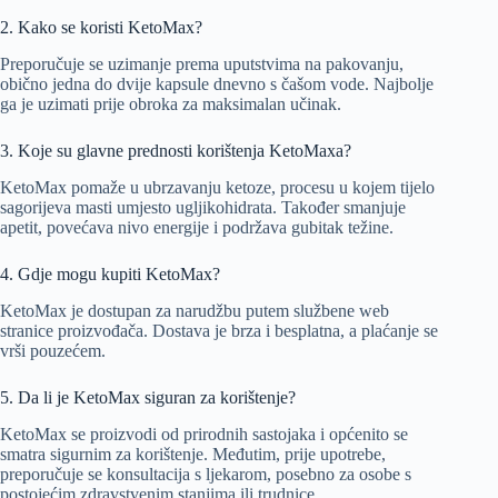
2. Kako se koristi KetoMax?
Preporučuje se uzimanje prema uputstvima na pakovanju,
obično jedna do dvije kapsule dnevno s čašom vode. Najbolje
ga je uzimati prije obroka za maksimalan učinak.
3. Koje su glavne prednosti korištenja KetoMaxa?
KetoMax pomaže u ubrzavanju ketoze, procesu u kojem tijelo
sagorijeva masti umjesto ugljikohidrata. Također smanjuje
apetit, povećava nivo energije i podržava gubitak težine.
4. Gdje mogu kupiti KetoMax?
KetoMax je dostupan za narudžbu putem službene web
stranice proizvođača. Dostava je brza i besplatna, a plaćanje se
vrši pouzećem.
5. Da li je KetoMax siguran za korištenje?
KetoMax se proizvodi od prirodnih sastojaka i općenito se
smatra sigurnim za korištenje. Međutim, prije upotrebe,
preporučuje se konsultacija s ljekarom, posebno za osobe s
postojećim zdravstvenim stanjima ili trudnice​.