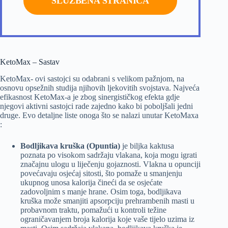
SLUŽBENA STRANICA
KetoMax – Sastav
KetoMax- ovi sastojci su odabrani s velikom pažnjom, na
osnovu opsežnih studija njihovih ljekovitih svojstava. Najveća
efikasnost KetoMax-a je zbog sinergističkog efekta gdje
njegovi aktivni sastojci rade zajedno kako bi poboljšali jedni
druge. Evo detaljne liste onoga što se nalazi unutar KetoMaxa
:
Bodljikava kruška (Opuntia)
je biljka kaktusa
poznata po visokom sadržaju vlakana, koja mogu igrati
značajnu ulogu u liječenju gojaznosti. Vlakna u opunciji
povećavaju osjećaj sitosti, što pomaže u smanjenju
ukupnog unosa kalorija čineći da se osjećate
zadovoljnim s manje hrane. Osim toga, bodljikava
kruška može smanjiti apsorpciju prehrambenih masti u
probavnom traktu, pomažući u kontroli težine
ograničavanjem broja kalorija koje vaše tijelo uzima iz