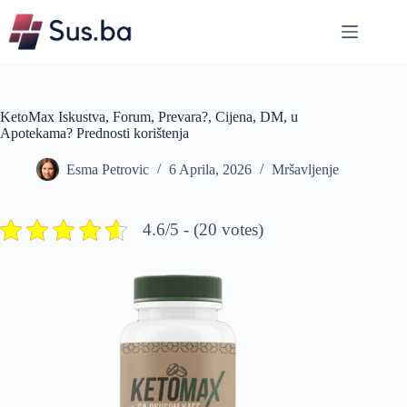
Skip
to
content
KetoMax Iskustva, Forum, Prevara?, Cijena, DM, u
Apotekama? Prednosti korištenja
Esma Petrovic
6 Aprila, 2026
Mršavljenje
4.6/5 - (20 votes)