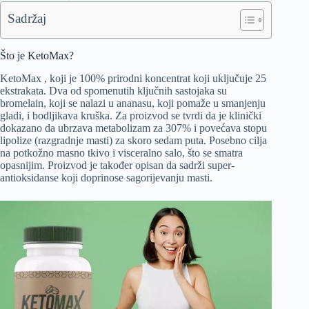
Sadržaj
Što je KetoMax?
KetoMax , koji je 100% prirodni koncentrat koji uključuje 25
ekstrakata. Dva od spomenutih ključnih sastojaka su
bromelain, koji se nalazi u ananasu, koji pomaže u smanjenju
gladi, i bodljikava kruška. Za proizvod se tvrdi da je klinički
dokazano da ubrzava metabolizam za 307% i povećava stopu
lipolize (razgradnje masti) za skoro sedam puta. Posebno cilja
na potkožno masno tkivo i visceralno salo, što se smatra
opasnijim. Proizvod je također opisan da sadrži super-
antioksidanse koji doprinose sagorijevanju masti.