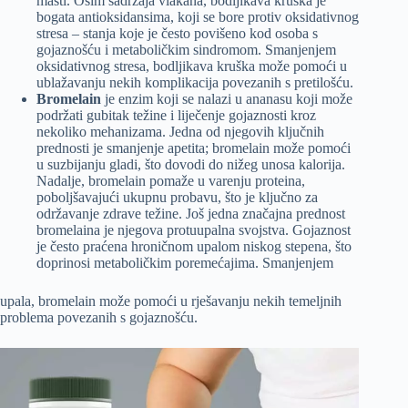
masti. Osim sadržaja vlakana, bodljikava kruška je
bogata antioksidansima, koji se bore protiv oksidativnog
stresa – stanja koje je često povišeno kod osoba s
gojaznošću i metaboličkim sindromom. Smanjenjem
oksidativnog stresa, bodljikava kruška može pomoći u
ublažavanju nekih komplikacija povezanih s pretilošću.
Bromelain
je enzim koji se nalazi u ananasu koji može
podržati gubitak težine i liječenje gojaznosti kroz
nekoliko mehanizama. Jedna od njegovih ključnih
prednosti je smanjenje apetita; bromelain može pomoći
u suzbijanju gladi, što dovodi do nižeg unosa kalorija.
Nadalje, bromelain pomaže u varenju proteina,
poboljšavajući ukupnu probavu, što je ključno za
održavanje zdrave težine. Još jedna značajna prednost
bromelaina je njegova protuupalna svojstva. Gojaznost
je često praćena hroničnom upalom niskog stepena, što
doprinosi metaboličkim poremećajima. Smanjenjem
upala, bromelain može pomoći u rješavanju nekih temeljnih
problema povezanih s gojaznošću.