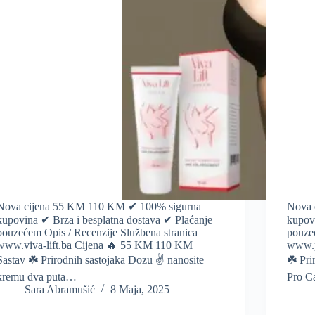
Nova cijena 55 KM 110 KM ✔ 100% sigurna
Nova 
kupovina ✔ Brza i besplatna dostava ✔ Plaćanje
kupov
pouzećem Opis / Recenzije Službena stranica
pouze
www.viva-lift.ba Cijena 🔥 55 KM 110 KM
www.p
Sastav ☘️ Prirodnih sastojaka Dozu ✌️ nanosite
☘️ Pri
kremu dva puta…
Pro 
Sara Abramušić
8 Maja, 2025