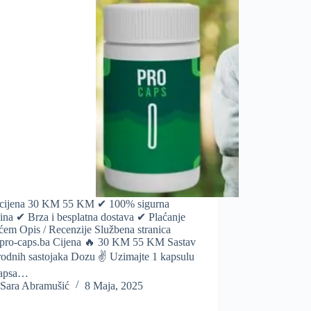
cijena 30 KM 55 KM ✔ 100% sigurna
ina ✔ Brza i besplatna dostava ✔ Plaćanje
ćem Opis / Recenzije Službena stranica
ro-caps.ba Cijena 🔥 30 KM 55 KM Sastav
rodnih sastojaka Dozu ✌️ Uzimajte 1 kapsulu
Capsa…
Sara Abramušić
8 Maja, 2025