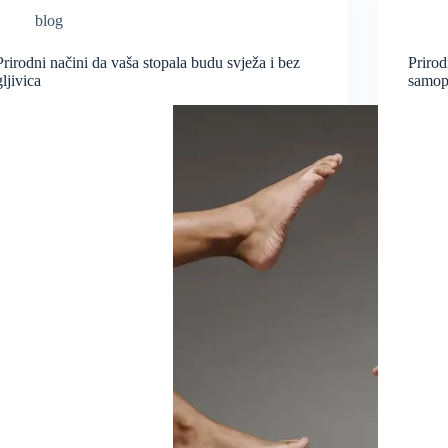
blog
Prirodni načini da vaša stopala budu svježa i bez
Prirod
gljivica
samop