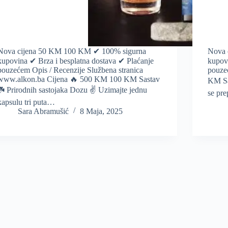
Nova cijena 50 KM 100 KM ✔ 100% sigurna
Nova 
kupovina ✔ Brza i besplatna dostava ✔ Plaćanje
kupov
pouzećem Opis / Recenzije Službena stranica
pouze
www.alkon.ba Cijena 🔥 500 KM 100 KM Sastav
KM Sa
☘️ Prirodnih sastojaka Dozu ✌️ Uzimajte jednu
se pr
kapsulu tri puta…
Sara Abramušić
8 Maja, 2025