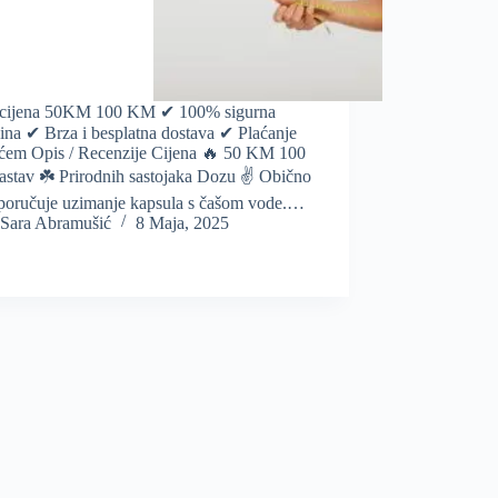
cijena 50KM 100 KM ✔ 100% sigurna
ina ✔ Brza i besplatna dostava ✔ Plaćanje
ćem Opis / Recenzije Cijena 🔥 50 KM 100
stav ☘️ Prirodnih sastojaka Dozu ✌️ Obično
eporučuje uzimanje kapsula s čašom vode.…
Sara Abramušić
8 Maja, 2025