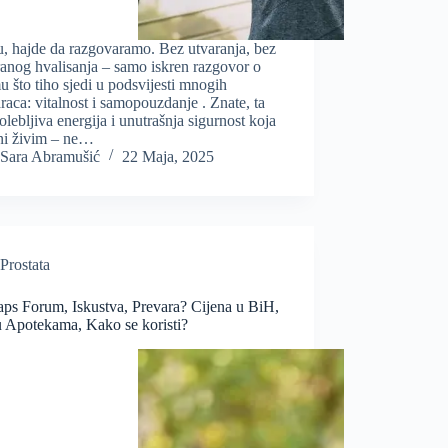
, hajde da razgovaramo. Bez utvaranja, bez
ranog hvalisanja – samo iskren razgovor o
 što tiho sjedi u podsvijesti mnogih
aca: vitalnost i samopouzdanje . Znate, ta
lebljiva energija i unutrašnja sigurnost koja
ini živim – ne…
Sara Abramušić
22 Maja, 2025
Prostata
aps Forum, Iskustva, Prevara? Cijena u BiH,
 Apotekama, Kako se koristi?