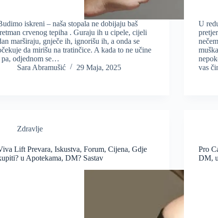
Budimo iskreni – naša stopala ne dobijaju baš
U redu
tretman crvenog tepiha . Guraju ih u cipele, cijeli
pretje
dan marširaju, gnječe ih, ignorišu ih, a onda se
nečemu
očekuje da mirišu na tratinčice. A kada to ne učine
muškar
, pa, odjednom se…
nepoko
Sara Abramušić
29 Maja, 2025
vas č
Zdravlje
Viva Lift Prevara, Iskustva, Forum, Cijena, Gdje
Pro C
kupiti? u Apotekama, DM? Sastav
DM, u