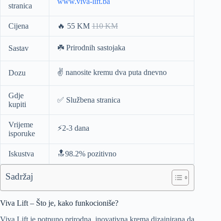
www.viva-lift.ba
stranica
Cijena
🔥 55 KM
110 KM
☘️ Prirodnih sastojaka
Sastav
✌️ nanosite kremu dva puta dnevno
Dozu
Gdje
✅ Službena stranica
kupiti
Vrijeme
⚡️2-3 dana
isporuke
Iskustva
🔝98.2% pozitivno
Sadržaj
Viva Lift – Što je, kako funkocioniše?
Viva Lift je potpuno prirodna, inovativna krema dizajnirana da