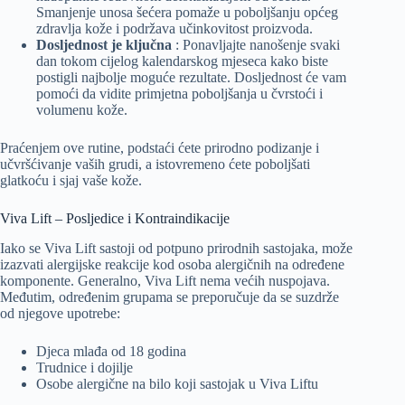
Smanjenje unosa šećera pomaže u poboljšanju općeg
zdravlja kože i podržava učinkovitost proizvoda.
Dosljednost je ključna
: Ponavljajte nanošenje svaki
dan tokom cijelog kalendarskog mjeseca kako biste
postigli najbolje moguće rezultate. Dosljednost će vam
pomoći da vidite primjetna poboljšanja u čvrstoći i
volumenu kože.
Praćenjem ove rutine, podstaći ćete prirodno podizanje i
učvršćivanje vaših grudi, a istovremeno ćete poboljšati
glatkoću i sjaj vaše kože.
Viva Lift – Posljedice i Kontraindikacije
Iako se Viva Lift sastoji od potpuno prirodnih sastojaka, može
izazvati alergijske reakcije kod osoba alergičnih na određene
komponente. Generalno, Viva Lift nema većih nuspojava.
Međutim, određenim grupama se preporučuje da se suzdrže
od njegove upotrebe:
Djeca mlađa od 18 godina
Trudnice i dojilje
Osobe alergične na bilo koji sastojak u Viva Liftu