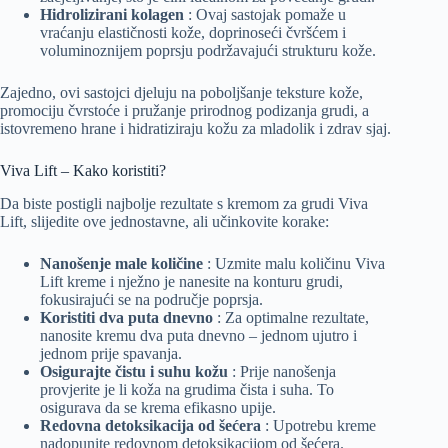
Hidrolizirani kolagen
: Ovaj sastojak pomaže u
vraćanju elastičnosti kože, doprinoseći čvršćem i
voluminoznijem poprsju podržavajući strukturu kože.
Zajedno, ovi sastojci djeluju na poboljšanje teksture kože,
promociju čvrstoće i pružanje prirodnog podizanja grudi, a
istovremeno hrane i hidratiziraju kožu za mladolik i zdrav sjaj.
Viva Lift – Kako koristiti?
Da biste postigli najbolje rezultate s kremom za grudi Viva
Lift, slijedite ove jednostavne, ali učinkovite korake:
Nanošenje male količine
: Uzmite malu količinu Viva
Lift kreme i nježno je nanesite na konturu grudi,
fokusirajući se na područje poprsja.
Koristiti dva puta dnevno
: Za optimalne rezultate,
nanosite kremu dva puta dnevno – jednom ujutro i
jednom prije spavanja.
Osigurajte čistu i suhu kožu
: Prije nanošenja
provjerite je li koža na grudima čista i suha. To
osigurava da se krema efikasno upije.
Redovna detoksikacija od šećera
: Upotrebu kreme
nadopunite redovnom detoksikacijom od šećera.