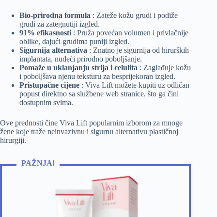
Bio-prirodna formula
: Zateže kožu grudi i podiže
grudi za zategnutiji izgled.
91% efikasnosti
: Pruža povećan volumen i privlačnije
oblike, dajući grudima puniji izgled.
Sigurnija alternativa
: Znatno je sigurnija od hirurških
implantata, nudeći prirodno poboljšanje.
Pomaže u uklanjanju strija i celulita
: Zaglađuje kožu
i poboljšava njenu teksturu za besprijekoran izgled.
Pristupačne cijene
: Viva Lift možete kupiti uz odličan
popust direktno sa službene web stranice, što ga čini
dostupnim svima.
Ove prednosti čine Viva Lift popularnim izborom za mnoge
žene koje traže neinvazivnu i sigurnu alternativu plastičnoj
hirurgiji.
PAŽNJA!