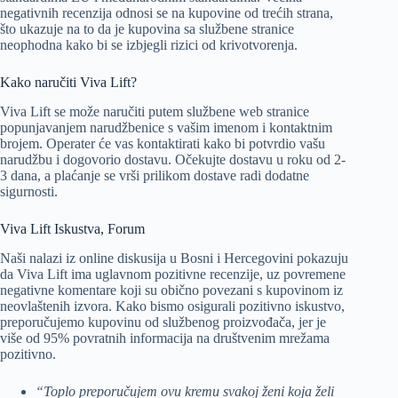
negativnih recenzija odnosi se na kupovine od trećih strana,
što ukazuje na to da je kupovina sa službene stranice
neophodna kako bi se izbjegli rizici od krivotvorenja.
Kako naručiti Viva Lift?
Viva Lift se može naručiti putem službene web stranice
popunjavanjem narudžbenice s vašim imenom i kontaktnim
brojem. Operater će vas kontaktirati kako bi potvrdio vašu
narudžbu i dogovorio dostavu. Očekujte dostavu u roku od 2-
3 dana, a plaćanje se vrši prilikom dostave radi dodatne
sigurnosti.
Viva Lift Iskustva, Forum
Naši nalazi iz online diskusija u Bosni i Hercegovini pokazuju
da Viva Lift ima uglavnom pozitivne recenzije, uz povremene
negativne komentare koji su obično povezani s kupovinom iz
neovlaštenih izvora. Kako bismo osigurali pozitivno iskustvo,
preporučujemo kupovinu od službenog proizvođača, jer je
više od 95% povratnih informacija na društvenim mrežama
pozitivno.
“Toplo preporučujem ovu kremu svakoj ženi koja želi