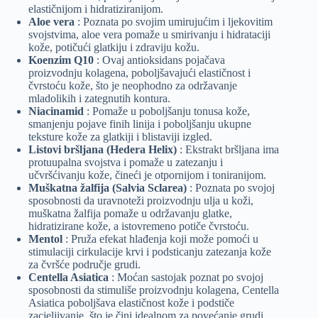
elastičnijom i hidratiziranijom.
Aloe vera
: Poznata po svojim umirujućim i ljekovitim
svojstvima, aloe vera pomaže u smirivanju i hidrataciji
kože, potičući glatkiju i zdraviju kožu.
Koenzim Q10
: Ovaj antioksidans pojačava
proizvodnju kolagena, poboljšavajući elastičnost i
čvrstoću kože, što je neophodno za održavanje
mladolikih i zategnutih kontura.
Niacinamid
: Pomaže u poboljšanju tonusa kože,
smanjenju pojave finih linija i poboljšanju ukupne
teksture kože za glatkiji i blistaviji izgled.
Listovi bršljana (Hedera Helix)
: Ekstrakt bršljana ima
protuupalna svojstva i pomaže u zatezanju i
učvršćivanju kože, čineći je otpornijom i toniranijom.
Muškatna žalfija (Salvia Sclarea)
: Poznata po svojoj
sposobnosti da uravnoteži proizvodnju ulja u koži,
muškatna žalfija pomaže u održavanju glatke,
hidratizirane kože, a istovremeno potiče čvrstoću.
Mentol
: Pruža efekat hlađenja koji može pomoći u
stimulaciji cirkulacije krvi i podsticanju zatezanja kože
za čvršće područje grudi.
Centella Asiatica
: Moćan sastojak poznat po svojoj
sposobnosti da stimuliše proizvodnju kolagena, Centella
Asiatica poboljšava elastičnost kože i podstiče
zacjeljivanje, što je čini idealnom za povećanje grudi.