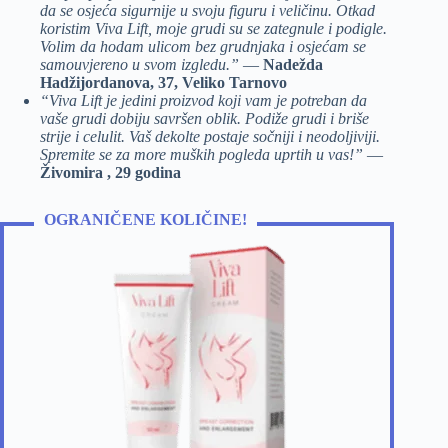
da se osjeća sigurnije u svoju figuru i veličinu. Otkad
koristim Viva Lift, moje grudi su se zategnule i podigle.
Volim da hodam ulicom bez grudnjaka i osjećam se
samouvjereno u svom izgledu.”
—
Nadežda
Hadžijordanova, 37, Veliko Tarnovo
“Viva Lift je jedini proizvod koji vam je potreban da
vaše grudi dobiju savršen oblik. Podiže grudi i briše
strije i celulit. Vaš dekolte postaje sočniji i neodoljiviji.
Spremite se za more muških pogleda uprtih u vas!”
—
Živomira , 29 godina
OGRANIČENE KOLIČINE!