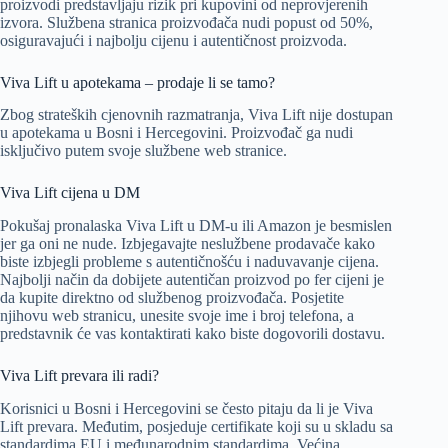
proizvodi predstavljaju rizik pri kupovini od neprovjerenih
izvora. Službena stranica proizvođača nudi popust od 50%,
osiguravajući i najbolju cijenu i autentičnost proizvoda.
Viva Lift u apotekama – prodaje li se tamo?
Zbog strateških cjenovnih razmatranja, Viva Lift nije dostupan
u apotekama u Bosni i Hercegovini. Proizvođač ga nudi
isključivo putem svoje službene web stranice.
Viva Lift cijena u DM
Pokušaj pronalaska Viva Lift u DM-u ili Amazon je besmislen
jer ga oni ne nude. Izbjegavajte neslužbene prodavače kako
biste izbjegli probleme s autentičnošću i naduvavanje cijena.
Najbolji način da dobijete autentičan proizvod po fer cijeni je
da kupite direktno od službenog proizvođača. Posjetite
njihovu web stranicu, unesite svoje ime i broj telefona, a
predstavnik će vas kontaktirati kako biste dogovorili dostavu.
Viva Lift prevara ili radi?
Korisnici u Bosni i Hercegovini se često pitaju da li je Viva
Lift prevara. Međutim, posjeduje certifikate koji su u skladu sa
standardima EU i međunarodnim standardima. Većina