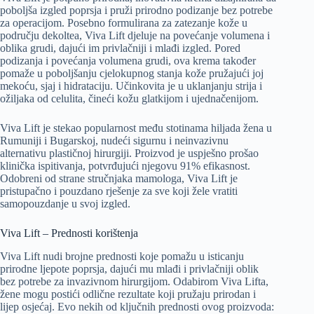
poboljša izgled poprsja i pruži prirodno podizanje bez potrebe
za operacijom. Posebno formulirana za zatezanje kože u
području dekoltea, Viva Lift djeluje na povećanje volumena i
oblika grudi, dajući im privlačniji i mlađi izgled. Pored
podizanja i povećanja volumena grudi, ova krema također
pomaže u poboljšanju cjelokupnog stanja kože pružajući joj
mekoću, sjaj i hidrataciju. Učinkovita je u uklanjanju strija i
ožiljaka od celulita, čineći kožu glatkijom i ujednačenijom.
Viva Lift je stekao popularnost među stotinama hiljada žena u
Rumuniji i Bugarskoj, nudeći sigurnu i neinvazivnu
alternativu plastičnoj hirurgiji. Proizvod je uspješno prošao
klinička ispitivanja, potvrđujući njegovu 91% efikasnost.
Odobreni od strane stručnjaka mamologa, Viva Lift je
pristupačno i pouzdano rješenje za sve koji žele vratiti
samopouzdanje u svoj izgled.
Viva Lift – Prednosti korištenja
Viva Lift nudi brojne prednosti koje pomažu u isticanju
prirodne ljepote poprsja, dajući mu mlađi i privlačniji oblik
bez potrebe za invazivnom hirurgijom. Odabirom Viva Lifta,
žene mogu postići odlične rezultate koji pružaju prirodan i
lijep osjećaj. Evo nekih od ključnih prednosti ovog proizvoda: