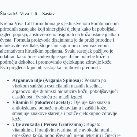
Šta sadrži Viva Lift – Sastav
Krema Viva Lift formulirana je s jedinstvenom kombinacijom
prirodnih sastojaka koji sinergijski djeluju kako bi poboljšali
izgled poprsja, a istovremeno osigurali da koža ostane glatka i
čvrsta. Formula proizvoda dizajnirana je da pruži prirodne i
učinkovite rezultate, što je čini sigurnom i neinvazivnom
alternativom hirurškim opcijama. Svaki sastojak pažljivo je
odabran kako bi se zadovoljile specifične potrebe kože u
području dekoltea i promoviralo cjelokupno zdravlje kože.
Evo pregleda ključnih sastojaka i njihovih prednosti:
Arganovo ulje (Argania Spinosa)
: Poznato po
visokom sadržaju esencijalnih masnih kiselina,
arganovo ulje dubinski hidratizira kožu, poboljšavajući
elastičnost i čvrstoću za mlađi izgled.
Vitamin E (tokoferol acetat)
: Djeluje kao snažan
antioksidans, pomaže u obnavljanju i zaštiti kože,
smanjuje znakove starenja i potiče cjelokupno zdravlje
kože.
Ulje avokada ( Persea Gratissima)
: Bogato
vitaminima i hranjivim tvarima, ulje avokada hrani i
omekšava kožu, poboljšavajući njenu teksturu i čineći je