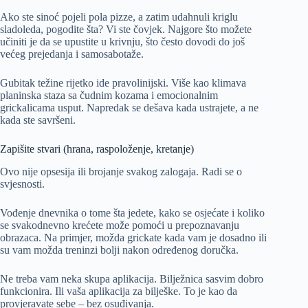
Ako ste sinoć pojeli pola pizze, a zatim udahnuli kriglu
sladoleda, pogodite šta? Vi ste čovjek. Najgore što možete
učiniti je da se upustite u krivnju, što često dovodi do još
većeg prejedanja i samosabotaže.
Gubitak težine rijetko ide pravolinijski. Više kao klimava
planinska staza sa čudnim kozama i emocionalnim
grickalicama usput. Napredak se dešava kada ustrajete, a ne
kada ste savršeni.
Zapišite stvari (hrana, raspoloženje, kretanje)
Ovo nije opsesija ili brojanje svakog zalogaja. Radi se o
svjesnosti.
Vođenje dnevnika o tome šta jedete, kako se osjećate i koliko
se svakodnevno krećete može pomoći u prepoznavanju
obrazaca. Na primjer, možda grickate kada vam je dosadno ili
su vam možda treninzi bolji nakon određenog doručka.
Ne treba vam neka skupa aplikacija. Bilježnica sasvim dobro
funkcionira. Ili vaša aplikacija za bilješke. To je kao da
provjeravate sebe – bez osuđivanja.