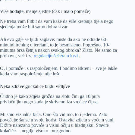
Više hodajte, manje sjedite (čak i malo pomaže)
Ne treba vam Fitbit da vam kaže da više kretanja tijela nego
sjedenja može biti samo dobra stvar.
Ali evo gdje se ljudi zaglave: misle da ako ne odrade 60-
minutni trening u teretani, to je besmisleno. Pogrešno. 10-
minutna brza šetnja nakon svakog obroka? Zlato. Ne samo za
probavu, već i za
regulaciju šećera u krvi
.
O, i pomaže i s raspoloženjem. I budimo iskreni – sve je lakše
kada vam raspoloženje nije loše.
Neka zdrave grickalice budu vidljive
Čudno je kako zdjela grožđa na stolu čini ga 10 puta
privlačnijim nego kada je skriveno iza vrećice čipsa.
Mi smo vizualna bića. Ono što vidimo, to i jedemo. Zato
povećajte šanse u svoju korist. Ostavite zdjelu s voćem vani.
Držite narezano povrće u visini očiju u hladnjaku. Stavite
kolačiće… negdje visoko i nezgodno.