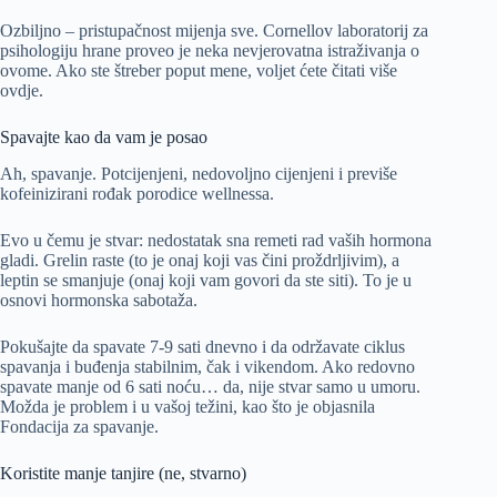
Ozbiljno – pristupačnost mijenja sve. Cornellov laboratorij za
psihologiju hrane proveo je neka nevjerovatna istraživanja o
ovome. Ako ste štreber poput mene, voljet ćete čitati više
ovdje.
Spavajte kao da vam je posao
Ah, spavanje. Potcijenjeni, nedovoljno cijenjeni i previše
kofeinizirani rođak porodice wellnessa.
Evo u čemu je stvar: nedostatak sna remeti rad vaših hormona
gladi. Grelin raste (to je onaj koji vas čini proždrljivim), a
leptin se smanjuje (onaj koji vam govori da ste siti). To je u
osnovi hormonska sabotaža.
Pokušajte da spavate 7-9 sati dnevno i da održavate ciklus
spavanja i buđenja stabilnim, čak i vikendom. Ako redovno
spavate manje od 6 sati noću… da, nije stvar samo u umoru.
Možda je problem i u vašoj težini, kao što je objasnila
Fondacija za spavanje.
Koristite manje tanjire (ne, stvarno)