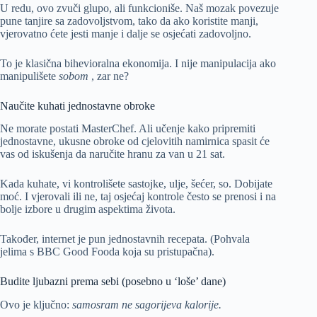
U redu, ovo zvuči glupo, ali funkcioniše. Naš mozak povezuje
pune tanjire sa zadovoljstvom, tako da ako koristite manji,
vjerovatno ćete jesti manje i dalje se osjećati zadovoljno.
To je klasična bihevioralna ekonomija. I nije manipulacija ako
manipulišete
sobom
, zar ne?
Naučite kuhati jednostavne obroke
Ne morate postati MasterChef. Ali učenje kako pripremiti
jednostavne, ukusne obroke od cjelovitih namirnica spasit će
vas od iskušenja da naručite hranu za van u 21 sat.
Kada kuhate, vi kontrolišete sastojke, ulje, šećer, so. Dobijate
moć. I vjerovali ili ne, taj osjećaj kontrole često se prenosi i na
bolje izbore u drugim aspektima života.
Također, internet je pun jednostavnih recepata. (Pohvala
jelima s BBC Good Fooda koja su pristupačna).
Budite ljubazni prema sebi (posebno u ‘loše’ dane)
Ovo je ključno:
samosram ne sagorijeva kalorije.