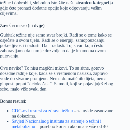
težine i dobrobiti, slobodno istražite našu
stranicu kategorija
gdje ćete pronaći dodatne opcije koje odgovaraju vašim
ciljevima.
Završna misao (ili dvije)
Gubitak težine nije samo stvar brojki. Radi se o tome kako se
osjećate u svom tijelu. Radi se o energiji, samopouzdanju,
pokretljivosti i radosti. Da – radosti. Toj stvari koju često
zaboravljamo da nam je dozvoljeno da je imamo na ovom
putovanju.
Ove navike? To nisu magični trikovi. To su sitne, gotovo
dosadne radnje koje, kada se s vremenom naslažu, zapravo
vode do stvarne promjene. Nema dramatičnih dijeta, nema
gluposti poput “detoks čaja”. Samo ti, koji se pojavljuješ zbog
sebe, malo više svaki dan.
Bonus resursi:
CDC-ovi resursi za zdravu težinu
– za uvide zasnovane
na dokazima.
Savjeti Nacionalnog instituta za starenje o težini i
metabolizmu
– posebno korisni ako imate više od 40