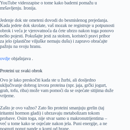
YouTube videozapise o tome kako bademi pomažu u
mršavljenju. Ironija.
Jedenje dok ste ometeni dovodi do besmislenog prejedanja.
Kada jedete dok skrolate, vaš mozak ne registruje u potpunosti
obrok i veća je vjerovatnoća da ćete ubrzo nakon toga ponovo
nešto pojesti. Pokušajte jesti za stolom, koristeći pravi pribor
za jelo (plastične viljuške nemaju dušu) i zapravo obraćajte
pažnju na svoju hranu.
ovdje
objašnjava .
Proteini uz svaki obrok
Ovo je lako preskočiti kada ste u žurbi, ali dosljedno
uključivanje dobrog izvora proteina (npr. jaja, grčki jogurt,
grah, tofu, riba) može vam pomoći da se osjećate sitijima duže
vrijeme.
Zašto je ovo važno? Zato što proteini smanjuju grelin (taj
iritantni hormon gladi) i ubrzavaju metabolizam tokom
probave. Osim toga, nije stvar samo u makronutrijentima –
već u tome kako se osjećate nakon jela. Puni energije, a ne
pognuti poput pande u komi od hrane.