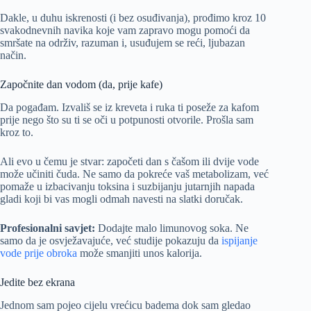
Dakle, u duhu iskrenosti (i bez osuđivanja), prođimo kroz 10
svakodnevnih navika koje vam zapravo mogu pomoći da
smršate na održiv, razuman i, usuđujem se reći, ljubazan
način.
Započnite dan vodom (da, prije kafe)
Da pogađam. Izvališ se iz kreveta i ruka ti poseže za kafom
prije nego što su ti se oči u potpunosti otvorile. Prošla sam
kroz to.
Ali evo u čemu je stvar: započeti dan s čašom ili dvije vode
može učiniti čuda. Ne samo da pokreće vaš metabolizam, već
pomaže u izbacivanju toksina i suzbijanju jutarnjih napada
gladi koji bi vas mogli odmah navesti na slatki doručak.
Profesionalni savjet:
Dodajte malo limunovog soka. Ne
samo da je osvježavajuće, već studije pokazuju da
ispijanje
vode prije obroka
može smanjiti unos kalorija.
Jedite bez ekrana
Jednom sam pojeo cijelu vrećicu badema dok sam gledao