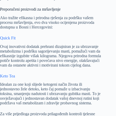
Preporučeni proizvodi za mršavljenje
Ako tražite efikasna i prirodna rješenja za podršku vašem
procesu mršavljenja, evo dva visoko ocijenjena proizvoda
dostupna u Bosni i Hercegovini:
Quick Fit
Ovaj inovativni dodatak prehrani dizajniran je za ubrzavanje
metabolizma i podršku sagorijevanju masti, pomažući vam da
efikasnije izgubite višak kilograma. Njegova prirodna formula
potiče kontrolu apetita i povećava nivo energije, olakšavajući
vam da ostanete aktivni i motivirani tokom cijelog dana.
Keto Tea
Idealan za one koji slijede ketogeni način života ili
jednostavno žele detoks, keto čaj pomaže u izbacivanju
toksina, smanjenju nadutosti i ubrzavanju gubitka masti. To je
osvježavajući i jednostavan dodatak vašoj dnevnoj rutini koji
podržava vaš metabolizam i zdravlje probavnog sistema.
Za više prijedloga proizvoda prilagođenih kontroli tjelesne