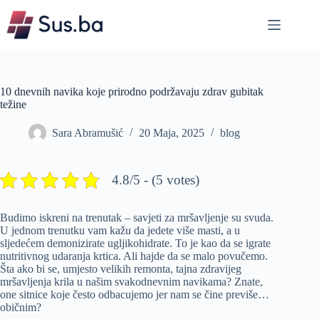
Skip
to
content
10 dnevnih navika koje prirodno podržavaju zdrav gubitak
težine
Sara Abramušić
20 Maja, 2025
blog
4.8/5 - (5 votes)
Budimo iskreni na trenutak – savjeti za mršavljenje su svuda.
U jednom trenutku vam kažu da jedete više masti, a u
sljedećem demonizirate ugljikohidrate. To je kao da se igrate
nutritivnog udaranja krtica. Ali hajde da se malo povučemo.
Šta ako bi se, umjesto velikih remonta, tajna zdravijeg
mršavljenja krila u našim svakodnevnim navikama? Znate,
one sitnice koje često odbacujemo jer nam se čine previše…
običnim?