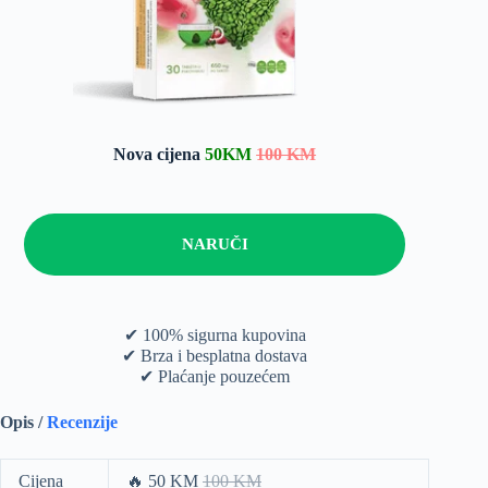
Nova cijena
50KM
100 KM
NARUČI
✔ 100% sigurna kupovina
✔ Brza i besplatna dostava
✔ Plaćanje pouzećem
Opis /
Recenzije
Cijena
🔥 50 KM
100 KM