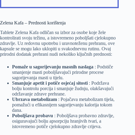
Zelena Kafa – Prednosti korištenja
Tablete Zelena Kafa odličan su izbor za osobe koje žele
kontrolirati svoju težinu, a istovremeno poboljšati cjelokupno
zdravlje. Uz redovnu upotrebu i uravnoteženu prehranu, ove
kapsule se mogu lako uklopiti u svakodnevnu rutinu. Ovaj
prirodni dodatak prehrani nudi nekoliko ključnih prednosti:
Pomaže u sagorijevanju masnih naslaga
: Podstiče
smanjenje masti poboljšavajući prirodne procese
sagorijevanja masti u tijelu.
Smanjuje apetit i potiče osjećaj sitosti
: Podržava
bolju kontrolu porcija i smanjuje žudnju, olakšavajući
održavanje zdrave prehrane.
Ubrzava metabolizam
: Pojačava metabolizam tijela,
pomažući u efikasnijem sagorijevanju kalorija tokom
dana.
Poboljšava probavu
: Poboljšava probavno zdravlje,
osiguravajući bolju apsorpciju hranjivih tvari, a
istovremeno potiče cjelokupno zdravlje crijeva.