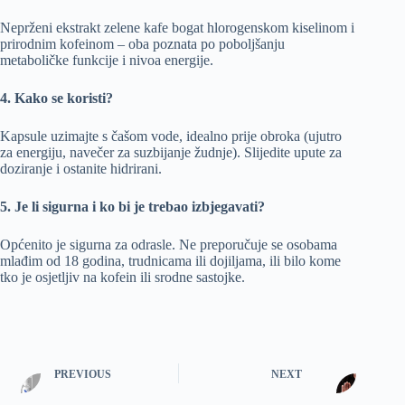
Neprženi ekstrakt zelene kafe bogat hlorogenskom kiselinom i
prirodnim kofeinom – oba poznata po poboljšanju
metaboličke funkcije i nivoa energije.
4. Kako se koristi?
Kapsule uzimajte s čašom vode, idealno prije obroka (ujutro
za energiju, navečer za suzbijanje žudnje). Slijedite upute za
doziranje i ostanite hidrirani.
5. Je li sigurna i ko bi je trebao izbjegavati?
Općenito je sigurna za odrasle. Ne preporučuje se osobama
mlađim od 18 godina, trudnicama ili dojiljama, ili bilo kome
tko je osjetljiv na kofein ili srodne sastojke.
PREVIOUS
NEXT