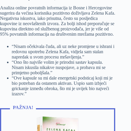
Analiza online povratnih informacija iz Bosne i Hercegovine
sugerira da većina korisnika pozitivno doživljava Zelena Kafa.
Negativna iskustva, iako prisutna, često su posljedica
kupovine iz neovlaštenih izvora. Za bolji ishod preporučuje se
kupovina direktno od službenog proizvođača, jer je više od
95% povratnih informacija na društvenim mrežama pozitivno.
“Nisam očekivala čuda, ali uz neke promjene u ishrani i
redovnu upotrebu Zelena Kafa, vidjela sam stalan
napredak u svom procesu mršavljenja.”
“Ono što najviše volim je prirodni sastav kapsula.
Nisam iskusila nikakve nuspojave, a probava mi se
primjetno poboljšala.”
“Ove kapsule su mi dale energetski podsticaj koji mi je
bio potreban da ostanem aktivan. Uspio sam izbjeći
grickanje između obroka, što mi je uvijek bio najveći
izazov.”
PAŽNJA!