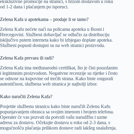
ekskluzivne promocije na stranici, s brzom dostavom u roku
od 1-2 dana i plaćanjem po isporuci.
Zelena Kafa u apotekama – prodaje li se tamo?
Zelenu Kafu nećete naći na policama apoteka u Bosni i
Hercegovini. Službeni dobavljač se odlučio za distribuciju
isključivo putem interneta kako bi izbjegao doplate apoteka.
Službeni popusti dostupni su na web stranici proizvoda.
Zelena Kafa prevara ili radi?
Zelena Kafa ima međunarodni certifikat, što je čini pouzdanim
i legitimnim proizvodom. Negativne recenzije su rijetke i često
se odnose na kupovine od trećih strana. Kako biste osigurali
autentičnost, službena web stranica je najbolji izbor.
Kako naručiti Zelena Kafa?
Posjetite službenu stranicu kako biste naručili Zelenu Kafu
popunjavanjem obrasca sa svojim imenom i brojem telefona.
Operater će vas pozvati da potvrdi vašu narudžbu i uzme
adresu za dostavu. Očekujte dostavu u roku od 2-3 dana, s
mogućnošću plaćanja prilikom dostave radi lakšeg snalaženja.