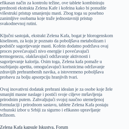
efikasan način za kontrolu težine, ove tablete kombiniraju
prednosti ekstrakta Zelena Kafe i kofeina kako bi ponudile
višestruki pristup smanjenju masti. Zbog toga su posebno
zanimljive osobama koje traže jednostavniji pristup
svakodnevnoj rutini.
Ključni sastojak, ekstrakt Zelena Kafa, bogat je hlorogenskom
kiselinom, za koju je poznato da poboljšava metabolizam i
podstiče sagorijevanje masti. Kofein dodatno podržava ovaj
proces povećavajući nivo energije i povećavajući
termogenezu, olakšavajući održavanje aktivnosti i
sagorijevanje kalorija. Osim toga, Zelena kafa pomaže u
suzbijanju apetita, omogućavajući korisnicima održavanje
zdravijih prehrambenih navika, a istovremeno poboljšava
probavu za bolju apsorpciju hranjivih tvari.
Ovaj inovativni dodatak prehrani idealan je za osobe koje žele
smanjiti masne naslage i postići svoje ciljeve mršavljenja
prirodnim putem. Zahvaljujući svojoj naučno utemeljenoj
formulaciji i prirodnom sastavu, tablete Zelena Kafa postaju
vrhunski izbor u Srbiji za sigurno i efikasno upravljanje
težinom.
Zelena Kafa kapsule Iskustva, Forum