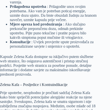
varenja.
Prilagođena upotreba
: Prilagodite unos svojim
potrebama. Ako vam je potreban poticaj energije,
uzmite dozu ujutro. Da biste obuzdali žudnju za hranom
navečer, uzmite kapsulu prije večere.
Mjere opreza kod predoziranja
: Ako slučajno
prekoračite preporučenu dozu, odmah prekinite
upotrebu. Pijte puno tekućine i pratite pojavu bilo
kakvih simptoma poput mučnine ili vrtoglavice.
Konsultacije
: Uvijek provjerite upute proizvođača za
personalizirane savjete i smjernice o upotrebi.
Kapsule Zelena Kafa dostupne su isključivo putem službene
web stranice, što osigurava autentičnost i pristup stručnoj
podršci. Posjetite web stranicu za posebne ponude, detaljne
informacije i dodatne savjete za maksimalno iskorištavanje
prednosti proizvoda.
Zelena Kafa – Posljedice i Kontraindikacije
Prije upotrebe, neophodno je pročitati sadržaj Zelena Kafa
kako biste spriječili potencijalne alergijske reakcije na njene
sastojke. Sveukupno, Zelena kafa se smatra sigurnom i nije
zabilježena značajna nuspojava. Međutim, osobe mlađe od 18