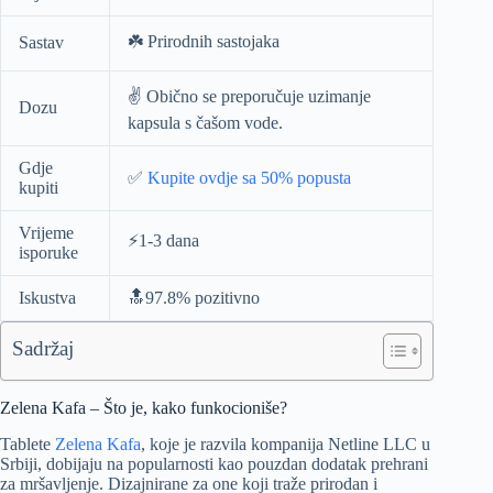
☘️ Prirodnih sastojaka
Sastav
✌️ Obično se preporučuje uzimanje
Dozu
kapsula s čašom vode.
Gdje
✅
Kupite ovdje sa 50% popusta
kupiti
Vrijeme
⚡️1-3 dana
isporuke
Iskustva
🔝97.8% pozitivno
Sadržaj
Zelena Kafa – Što je, kako funkocioniše?
Tablete
Zelena Kafa
, koje je razvila kompanija Netline LLC u
Srbiji, dobijaju na popularnosti kao pouzdan dodatak prehrani
za mršavljenje. Dizajnirane za one koji traže prirodan i