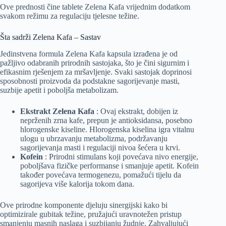
Ove prednosti čine tablete Zelena Kafa vrijednim dodatkom
svakom režimu za regulaciju tjelesne težine.
Šta sadrži Zelena Kafa – Sastav
Jedinstvena formula Zelena Kafa kapsula izrađena je od
pažljivo odabranih prirodnih sastojaka, što je čini sigurnim i
efikasnim rješenjem za mršavljenje. Svaki sastojak doprinosi
sposobnosti proizvoda da podstakne sagorijevanje masti,
suzbije apetit i poboljša metabolizam.
Ekstrakt Zelena Kafa
: Ovaj ekstrakt, dobijen iz
neprženih zrna kafe, prepun je antioksidansa, posebno
hlorogenske kiseline. Hlorogenska kiselina igra vitalnu
ulogu u ubrzavanju metabolizma, podržavanju
sagorijevanja masti i regulaciji nivoa šećera u krvi.
Kofein
: Prirodni stimulans koji povećava nivo energije,
poboljšava fizičke performanse i smanjuje apetit. Kofein
također povećava termogenezu, pomažući tijelu da
sagorijeva više kalorija tokom dana.
Ove prirodne komponente djeluju sinergijski kako bi
optimizirale gubitak težine, pružajući uravnotežen pristup
smanjenju masnih naslaga i suzbijanju žudnje. Zahvaljujući