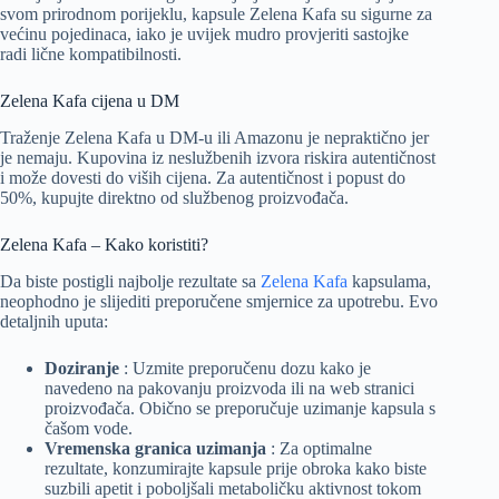
svom prirodnom porijeklu, kapsule Zelena Kafa su sigurne za
većinu pojedinaca, iako je uvijek mudro provjeriti sastojke
radi lične kompatibilnosti.
Zelena Kafa cijena u DM
Traženje Zelena Kafa u DM-u ili Amazonu je nepraktično jer
je nemaju. Kupovina iz neslužbenih izvora riskira autentičnost
i može dovesti do viših cijena. Za autentičnost i popust do
50%, kupujte direktno od službenog proizvođača.
Zelena Kafa – Kako koristiti?
Da biste postigli najbolje rezultate sa
Zelena Kafa
kapsulama,
neophodno je slijediti preporučene smjernice za upotrebu. Evo
detaljnih uputa:
Doziranje
: Uzmite preporučenu dozu kako je
navedeno na pakovanju proizvoda ili na web stranici
proizvođača. Obično se preporučuje uzimanje kapsula s
čašom vode.
Vremenska granica uzimanja
: Za optimalne
rezultate, konzumirajte kapsule prije obroka kako biste
suzbili apetit i poboljšali metaboličku aktivnost tokom