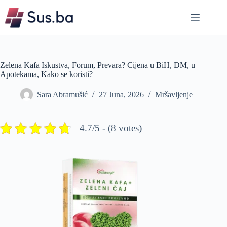
Skip
to
content
Zelena Kafa Iskustva, Forum, Prevara? Cijena u BiH, DM, u
Apotekama, Kako se koristi?
Sara Abramušić
27 Juna, 2026
Mršavljenje
4.7/5 - (8 votes)