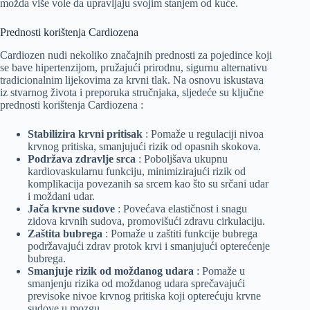
možda više vole da upravljaju svojim stanjem od kuće.
Prednosti korištenja Cardiozena
Cardiozen nudi nekoliko značajnih prednosti za pojedince koji
se bave hipertenzijom, pružajući prirodnu, sigurnu alternativu
tradicionalnim lijekovima za krvni tlak. Na osnovu iskustava
iz stvarnog života i preporuka stručnjaka, sljedeće su ključne
prednosti korištenja Cardiozena :
Stabilizira krvni pritisak
: Pomaže u regulaciji nivoa
krvnog pritiska, smanjujući rizik od opasnih skokova.
Podržava zdravlje srca
: Poboljšava ukupnu
kardiovaskularnu funkciju, minimizirajući rizik od
komplikacija povezanih sa srcem kao što su srčani udar
i moždani udar.
Jača krvne sudove
: Povećava elastičnost i snagu
zidova krvnih sudova, promovišući zdravu cirkulaciju.
Zaštita bubrega
: Pomaže u zaštiti funkcije bubrega
podržavajući zdrav protok krvi i smanjujući opterećenje
bubrega.
Smanjuje rizik od moždanog udara
: Pomaže u
smanjenju rizika od moždanog udara sprečavajući
previsoke nivoe krvnog pritiska koji opterećuju krvne
sudove u mozgu.