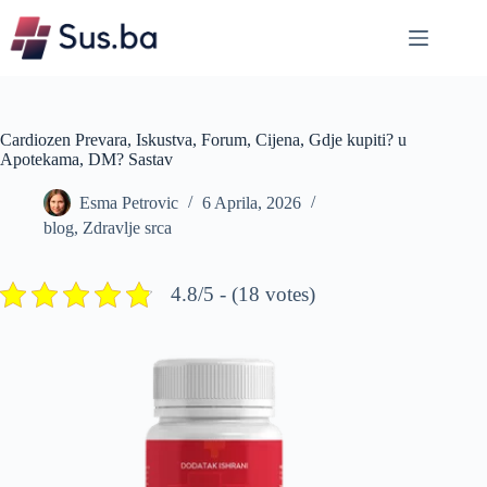
Skip
to
content
Cardiozen Prevara, Iskustva, Forum, Cijena, Gdje kupiti? u
Apotekama, DM? Sastav
Esma Petrovic
6 Aprila, 2026
blog
,
Zdravlje srca
4.8/5 - (18 votes)