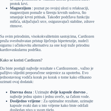
protok krvi.
Magnezijum
: poznat po svojoj ulozi u relaksaciji,
magnezijum pomaže u širenju krvnih sudova, što
smanjuje krvni pritisak. Također podržava funkciju
mišića, uključujući srce, osiguravajući stabilne, zdrave
ritmove.
Sa ovim prirodnim, visokokvalitetnim sastojcima, Cardiozen
pruža sveobuhvatan pristup liječenju hipertenzije, nudeći
sigurnu i učinkovitu alternativu za one koji traže prirodnu
kardiovaskularnu podršku.
Kako se koristi Cardiozen?
Da biste postigli najbolje rezultate s Cardiozenom , važno je
pažljivo slijediti preporučene smjernice za upotrebu. Evo
jednostavnog vodiča korak po korak o tome kako efikasno
uzimati ovaj dodatak:
Dnevna doza
: Uzimajte
dvije kapsule dnevno
,
najbolje jednu ujutro i jednu uveče, sa čašom vode.
Dosljedno vrijeme
: Za optimalne rezultate, uzimajte
kapsule svaki dan u isto vrijeme kako biste održali
dosljedan nivo u svom tijelu.