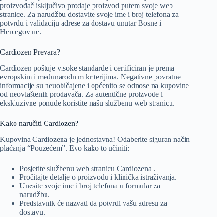
proizvođač isključivo prodaje proizvod putem svoje web
stranice. Za narudžbu dostavite svoje ime i broj telefona za
potvrdu i validaciju adrese za dostavu unutar Bosne i
Hercegovine.
Cardiozen Prevara?
Cardiozen poštuje visoke standarde i certificiran je prema
evropskim i međunarodnim kriterijima. Negativne povratne
informacije su neuobičajene i općenito se odnose na kupovine
od neovlaštenih prodavača. Za autentične proizvode i
ekskluzivne ponude koristite našu službenu web stranicu.
Kako naručiti Cardiozen?
Kupovina Cardiozena je jednostavna! Odaberite siguran način
plaćanja “Pouzećem”. Evo kako to učiniti:
Posjetite službenu web stranicu Cardiozena .
Pročitajte detalje o proizvodu i klinička istraživanja.
Unesite svoje ime i broj telefona u formular za
narudžbu.
Predstavnik će nazvati da potvrdi vašu adresu za
dostavu.