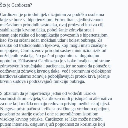
Što je Cardiozen?
Cardiozen je prirodni lijek dizajniran za podršku osobama
koje se bore sa hipertenzijom. Formuliran s jedinstvenom
mješavinom prirodnih sastojaka, ovaj proizvod ima za cilj
stabilizaciju krvnog tlaka, poboljšanje zdravlja srca i
smanjenje rizika od komplikacija povezanih s hipertenzijom,
kao što su srčani udar, moždani udar i bolest bubrega. Za
razliku od tradicionalnih lijekova, koji mogu imati značajne
nuspojave, Cardiozenov prirodni sastav minimizira rizik od
neželjenih reakcija, što ga čini pogodnim za dugotrajnu
upotrebu. Efikasnost Cardiozena je visoko hvaljena od strane
zdravstvenih stručnjaka i pacijenata, jer ne samo da pomaže u
održavanju zdravog krvnog tlaka, već i promovira cjelokupno
kardiovaskularno zdravlje poboljšavajući protok krvi, jačanje
krvnih sudova i podržavajući funkciju bubrega.
S obzirom da je hipertenzija jedan od vodećih uzroka
smrtnosti širom svijeta, Cardiozen nudi pristupačnu alternativu
za one koji možda nemaju redovan pristup medicinskoj njezi.
Njegova pristupačnost i efikasnost čine ga vrednom opcijom,
posebno za starije osobe i one sa porodičnom istorijom
visokog krvnog pritiska. Cardiozen se lako može naručiti
putem interneta, osiguravajući pogodnost za korisnike koji