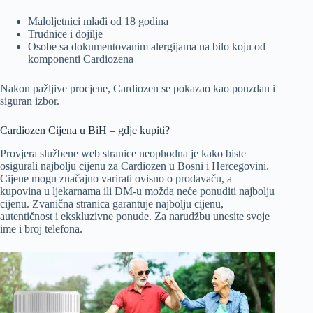
Maloljetnici mlađi od 18 godina
Trudnice i dojilje
Osobe sa dokumentovanim alergijama na bilo koju od
komponenti Cardiozena
Nakon pažljive procjene, Cardiozen se pokazao kao pouzdan i
siguran izbor.
Cardiozen Cijena u BiH – gdje kupiti?
Provjera službene web stranice neophodna je kako biste
osigurali najbolju cijenu za Cardiozen u Bosni i Hercegovini.
Cijene mogu značajno varirati ovisno o prodavaču, a
kupovina u ljekarnama ili DM-u možda neće ponuditi najbolju
cijenu. Zvanična stranica garantuje najbolju cijenu,
autentičnost i ekskluzivne ponude. Za narudžbu unesite svoje
ime i broj telefona.