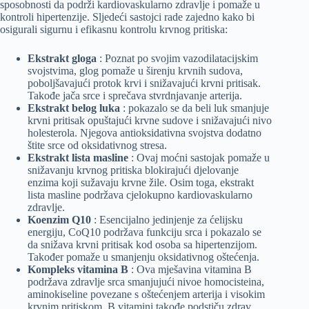
sposobnosti da podrži kardiovaskularno zdravlje i pomaže u
kontroli hipertenzije. Sljedeći sastojci rade zajedno kako bi
osigurali sigurnu i efikasnu kontrolu krvnog pritiska:
Ekstrakt gloga
: Poznat po svojim vazodilatacijskim
svojstvima, glog pomaže u širenju krvnih sudova,
poboljšavajući protok krvi i snižavajući krvni pritisak.
Takođe jača srce i sprečava stvrdnjavanje arterija.
Ekstrakt belog luka
: pokazalo se da beli luk smanjuje
krvni pritisak opuštajući krvne sudove i snižavajući nivo
holesterola. Njegova antioksidativna svojstva dodatno
štite srce od oksidativnog stresa.
Ekstrakt lista masline
: Ovaj moćni sastojak pomaže u
snižavanju krvnog pritiska blokirajući djelovanje
enzima koji sužavaju krvne žile. Osim toga, ekstrakt
lista masline podržava cjelokupno kardiovaskularno
zdravlje.
Koenzim Q10
: Esencijalno jedinjenje za ćelijsku
energiju, CoQ10 podržava funkciju srca i pokazalo se
da snižava krvni pritisak kod osoba sa hipertenzijom.
Također pomaže u smanjenju oksidativnog oštećenja.
Kompleks vitamina B
: Ova mješavina vitamina B
podržava zdravlje srca smanjujući nivoe homocisteina,
aminokiseline povezane s oštećenjem arterija i visokim
krvnim pritiskom. B vitamini takođe podstiču zdrav