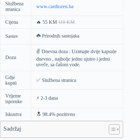
Službena
www.cardiozen.ba
stranica
Cijena
🔥 55 KM
110 KM
☘️ Prirodnih sastojaka
Sastav
✌️ Dnevna doza
: Uzimajte
dvije kapsule
Dozu
dnevno
, najbolje jednu ujutro i jednu
uveče, sa čašom vode.
Gdje
✅ Službena stranica
kupiti
Vrijeme
⚡️ 2-3 dana
isporuke
Iskustva
🔝 98.4% pozitivno
Sadržaj