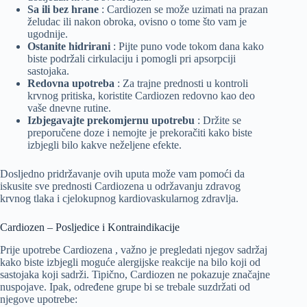
Sa ili bez hrane
: Cardiozen se može uzimati na prazan
želudac ili nakon obroka, ovisno o tome što vam je
ugodnije.
Ostanite hidrirani
: Pijte puno vode tokom dana kako
biste podržali cirkulaciju i pomogli pri apsorpciji
sastojaka.
Redovna upotreba
: Za trajne prednosti u kontroli
krvnog pritiska, koristite Cardiozen redovno kao deo
vaše dnevne rutine.
Izbjegavajte prekomjernu upotrebu
: Držite se
preporučene doze i nemojte je prekoračiti kako biste
izbjegli bilo kakve neželjene efekte.
Dosljedno pridržavanje ovih uputa može vam pomoći da
iskusite sve prednosti Cardiozena u održavanju zdravog
krvnog tlaka i cjelokupnog kardiovaskularnog zdravlja.
Cardiozen – Posljedice i Kontraindikacije
Prije upotrebe Cardiozena , važno je pregledati njegov sadržaj
kako biste izbjegli moguće alergijske reakcije na bilo koji od
sastojaka koji sadrži. Tipično, Cardiozen ne pokazuje značajne
nuspojave. Ipak, određene grupe bi se trebale suzdržati od
njegove upotrebe: