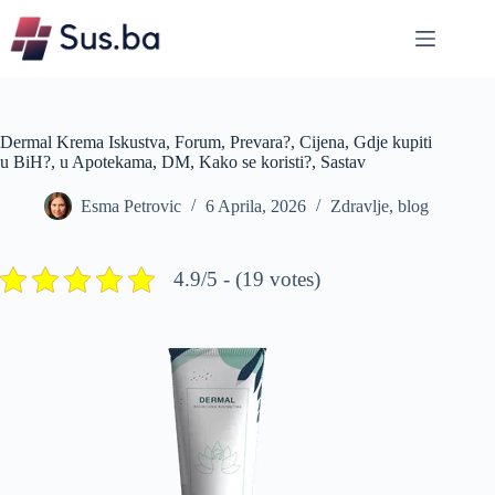
Skip
to
content
Dermal Krema Iskustva, Forum, Prevara?, Cijena, Gdje kupiti
u BiH?, u Apotekama, DM, Kako se koristi?, Sastav
Esma Petrovic
6 Aprila, 2026
Zdravlje
,
blog
4.9/5 - (19 votes)