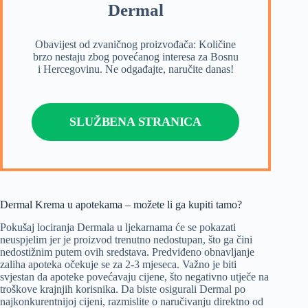
Dermal
Obavijest od zvaničnog proizvođača: Količine
brzo nestaju zbog povećanog interesa za Bosnu
i Hercegovinu. Ne odgađajte, naručite danas!
SLUŽBENA STRANICA
Dermal Krema u apotekama – možete li ga kupiti tamo?
Pokušaj lociranja Dermala u ljekarnama će se pokazati
neuspjelim jer je proizvod trenutno nedostupan, što ga čini
nedostižnim putem ovih sredstava. Predviđeno obnavljanje
zaliha apoteka očekuje se za 2-3 mjeseca. Važno je biti
svjestan da apoteke povećavaju cijene, što negativno utječe na
troškove krajnjih korisnika. Da biste osigurali Dermal po
najkonkurentnijoj cijeni, razmislite o naručivanju direktno od