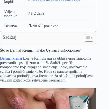
kupiti
Vrijeme
⚡️1-2 dana
isporuke
Iskustva
🔝 98.6% pozitivno
Sadržaj
Što je Dermal Krema – Kako Ustvari Funkocioniše?
Dermal krema
koja je formulirana za ublažavanje simptoma
povezanih s psorijazom na koži. Sadrži specifične
komponente koje ciljaju na smanjenje upale, ublažavanje
svraba i pomlađivanje kože. Kada se nanese spolja na
zahvaćena područja, ova krema pruža olakšanje i poboljšava
vizualni izgled kože zahvaćene psorijazom.