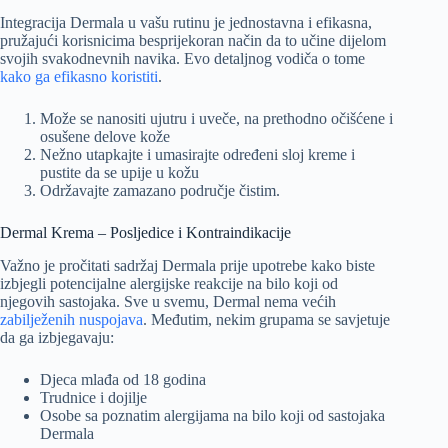
Integracija Dermala u vašu rutinu je jednostavna i efikasna,
pružajući korisnicima besprijekoran način da to učine dijelom
svojih svakodnevnih navika. Evo detaljnog vodiča o tome
kako ga efikasno koristiti
.
Može se nanositi ujutru i uveče, na prethodno očišćene i
osušene delove kože
Nežno utapkajte i umasirajte određeni sloj kreme i
pustite da se upije u kožu
Održavajte zamazano područje čistim.
Dermal Krema – Posljedice i Kontraindikacije
Važno je pročitati sadržaj Dermala prije upotrebe kako biste
izbjegli potencijalne alergijske reakcije na bilo koji od
njegovih sastojaka. Sve u svemu, Dermal nema većih
zabilježenih nuspojava
. Međutim, nekim grupama se savjetuje
da ga izbjegavaju:
Djeca mlađa od 18 godina
Trudnice i dojilje
Osobe sa poznatim alergijama na bilo koji od sastojaka
Dermala