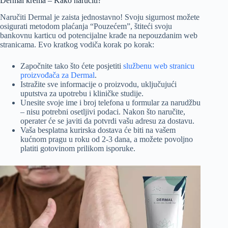
Dermal krema – Kako naručiti?
Naručiti Dermal je zaista jednostavno! Svoju sigurnost možete
osigurati metodom plaćanja “Pouzećem”, štiteći svoju
bankovnu karticu od potencijalne krađe na nepouzdanim web
stranicama. Evo kratkog vodiča korak po korak:
Započnite tako što ćete posjetiti
službenu web stranicu
proizvođača za Dermal
.
Istražite sve informacije o proizvodu, uključujući
uputstva za upotrebu i kliničke studije.
Unesite svoje ime i broj telefona u formular za narudžbu
– nisu potrebni osetljivi podaci. Nakon što naručite,
operater će se javiti da potvrdi vašu adresu za dostavu.
Vaša besplatna kurirska dostava će biti na vašem
kućnom pragu u roku od 2-3 dana, a možete povoljno
platiti gotovinom prilikom isporuke.