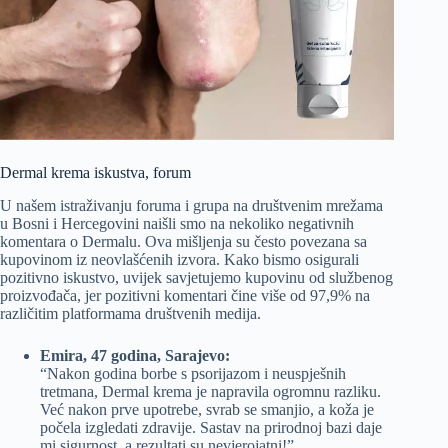
Dermal krema iskustva, forum
U našem istraživanju foruma i grupa na društvenim mrežama
u Bosni i Hercegovini naišli smo na nekoliko negativnih
komentara o Dermalu. Ova mišljenja su često povezana sa
kupovinom iz neovlašćenih izvora. Kako bismo osigurali
pozitivno iskustvo, uvijek savjetujemo kupovinu od službenog
proizvođača, jer pozitivni komentari čine više od 97,9% na
različitim platformama društvenih medija.
Emira, 47 godina, Sarajevo:
“Nakon godina borbe s psorijazom i neuspješnih
tretmana, Dermal krema je napravila ogromnu razliku.
Već nakon prve upotrebe, svrab se smanjio, a koža je
počela izgledati zdravije. Sastav na prirodnoj bazi daje
mi sigurnost, a rezultati su nevjerojatni!”