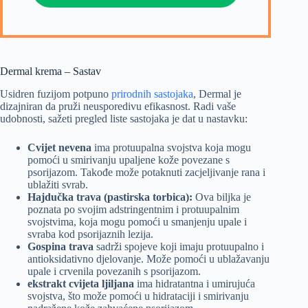
Dermal krema – Sastav
Usidren fuzijom potpuno
prirodnih sastojaka
, Dermal je
dizajniran da pruži neusporedivu efikasnost. Radi vaše
udobnosti, sažeti pregled liste sastojaka je dat u nastavku:
Cvijet nevena
ima protuupalna svojstva koja mogu
pomoći u smirivanju upaljene kože povezane s
psorijazom. Takođe može potaknuti zacjeljivanje rana i
ublažiti svrab.
Hajdučka trava (pastirska torbica):
Ova biljka je
poznata po svojim adstringentnim i protuupalnim
svojstvima, koja mogu pomoći u smanjenju upale i
svraba kod psorijaznih lezija.
Gospina trava
sadrži spojeve koji imaju protuupalno i
antioksidativno djelovanje. Može pomoći u ublažavanju
upale i crvenila povezanih s psorijazom.
ekstrakt cvijeta ljiljana
ima hidratantna i umirujuća
svojstva, što može pomoći u hidrataciji i smirivanju