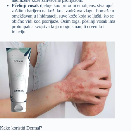
nadražene kože zahvaćene psorijazom.
Pčelinji vosak
djeluje kao prirodni emolijens, stvarajući
zaštitnu barijeru na koži koja zadržava vlagu. Pomaže u
omekšavanju i hidrataciji suve kože koja se ljušti, što se
obično vidi kod psorijaze. Osim toga, pčelinji vosak ima
protuupalna svojstva koja mogu smanjiti crvenilo i
iritaciju.
Kako koristiti Dermal?