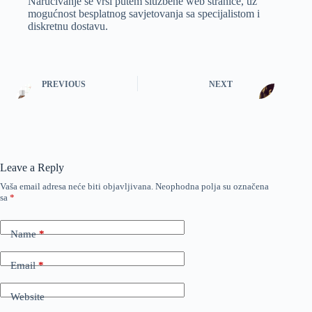
Naručivanje se vrši putem službene web stranice, uz
mogućnost besplatnog savjetovanja sa specijalistom i
diskretnu dostavu.
PREVIOUS
NEXT
Leave a Reply
Vaša email adresa neće biti objavljivana.
Neophodna polja su označena
sa
*
Name
*
Email
*
Website