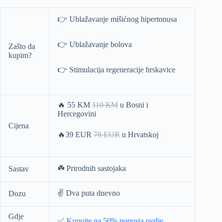
👉 Ublažavanje mišićnog hipertonusa
👉 Ublažavanje bolova
Zašto da
kupim?
👉 Stimulacija regeneracije hrskavice
🔥 55 KM
110 КМ
u Bosni i
Hercegovini
Cijena
🔥39 EUR
78 EUR
u Hrvatskoj
☘️ Prirodnih sastojaka
Sastav
✌️ Dva puta dnevno
Dozu
Gdje
✅
Kupujte na 50% popusta ovdje