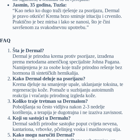
Jasmin, 35 godina, Tuzla:
“Kao neko ko dugo traži rješenje za psorijazu, Dermal
je pravo otkriće! Krema brzo smiruje iritaciju i crvenilo.
Praktično je bez mirisa i lako se nanosi, što je čini
savršenom za svakodnevnu upotrebu.”
FAQ
Šta je Dermal?
Dermal je prirodna krema protiv psorijaze, izrađena
prema metodama američkog specijaliste Johna Pagana.
Namijenjena je za osobe koje traže prirodno rešenje bez
hormona ili sintetičkih hemikalija.
Kako Dermal deluje na psorijazu?
Krema djeluje na smanjenje upale, uklanjanje toksina, te
regeneraciju kože. Pomaže u suzbijanju autoimunih
reakcija i vraćanju prirodnog izgleda kože.
Koliko traje tretman sa Dermalom?
Poboljšanja su često vidljiva nakon 2-3 nedelje
korištenja, a terapija je dugotrajna i ne izaziva zavisnost.
Koji su sastojci u Dermalu?
Dermal sadrži prirodne sastojke poput cvijeta nevena,
kantariona, vrbovke, pčelinjeg voska i maslinovog ulja.
Kako mogu naručiti Dermal?