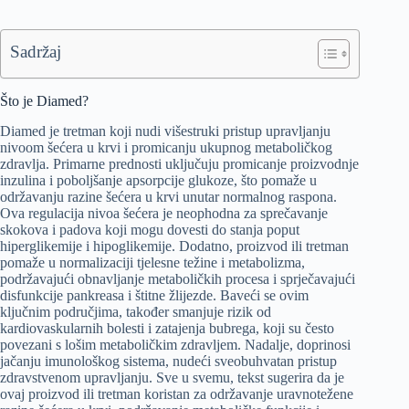
Sadržaj
Što je Diamed?
Diamed je tretman koji nudi višestruki pristup upravljanju
nivoom šećera u krvi i promicanju ukupnog metaboličkog
zdravlja. Primarne prednosti uključuju promicanje proizvodnje
inzulina i poboljšanje apsorpcije glukoze, što pomaže u
održavanju razine šećera u krvi unutar normalnog raspona.
Ova regulacija nivoa šećera je neophodna za sprečavanje
skokova i padova koji mogu dovesti do stanja poput
hiperglikemije i hipoglikemije. Dodatno, proizvod ili tretman
pomaže u normalizaciji tjelesne težine i metabolizma,
podržavajući obnavljanje metaboličkih procesa i sprječavajući
disfunkcije pankreasa i štitne žlijezde. Baveći se ovim
ključnim područjima, također smanjuje rizik od
kardiovaskularnih bolesti i zatajenja bubrega, koji su često
povezani s lošim metaboličkim zdravljem. Nadalje, doprinosi
jačanju imunološkog sistema, nudeći sveobuhvatan pristup
zdravstvenom upravljanju. Sve u svemu, tekst sugerira da je
ovaj proizvod ili tretman koristan za održavanje uravnotežene