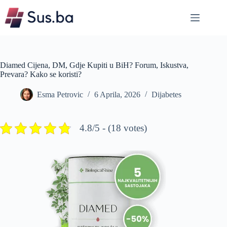
Skip
to
content
Diamed Cijena, DM, Gdje Kupiti u BiH? Forum, Iskustva,
Prevara? Kako se koristi?
Esma Petrovic
6 Aprila, 2026
Dijabetes
4.8/5 - (18 votes)