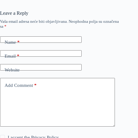
Leave a Reply
Vaša email adresa neće biti objavljivana.
Neophodna polja su označena
sa
*
Name
*
Email
*
Website
Add Comment
*
I accept the
Privacy Policy