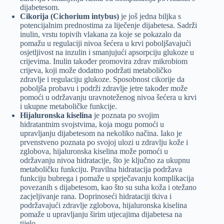
dijabetesom.
Cikorija (Cichorium intybus)
je još jedna biljka s
potencijalnim prednostima za liječenje dijabetesa. Sadrži
inulin, vrstu topivih vlakana za koje se pokazalo da
pomažu u regulaciji nivoa šećera u krvi poboljšavajući
osjetljivost na inzulin i smanjujući apsorpciju glukoze u
crijevima. Inulin također promovira zdrav mikrobiom
crijeva, koji može dodatno podržati metaboličko
zdravlje i regulaciju glukoze. Sposobnost cikorije da
poboljša probavu i podrži zdravlje jetre također može
pomoći u održavanju uravnoteženog nivoa šećera u krvi
i ukupne metaboličke funkcije.
Hijaluronska kiselina
je poznata po svojim
hidratantnim svojstvima, koja mogu pomoći u
upravljanju dijabetesom na nekoliko načina. Iako je
prvenstveno poznata po svojoj ulozi u zdravlju kože i
zglobova, hijaluronska kiselina može pomoći u
održavanju nivoa hidratacije, što je ključno za ukupnu
metaboličku funkciju. Pravilna hidratacija podržava
funkciju bubrega i pomaže u sprječavanju komplikacija
povezanih s dijabetesom, kao što su suha koža i otežano
zacjeljivanje rana. Doprinoseći hidrataciji tkiva i
podržavajući zdravlje zglobova, hijaluronska kiselina
pomaže u upravljanju širim utjecajima dijabetesa na
tijelo.