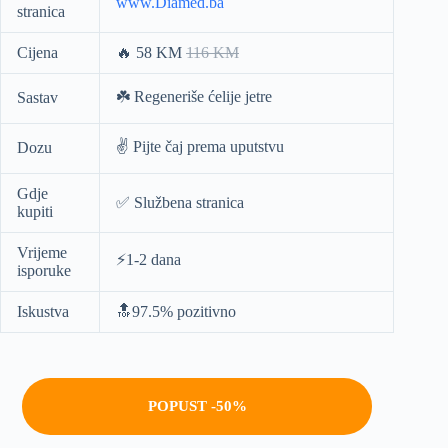
www.Diamed.ba
stranica
Cijena
🔥 58 KM
116 KM
☘️ Regeneriše ćelije jetre
Sastav
✌️ Pijte čaj prema uputstvu
Dozu
Gdje
✅ Službena stranica
kupiti
Vrijeme
⚡️1-2 dana
isporuke
Iskustva
🔝97.5% pozitivno
POPUST -50%