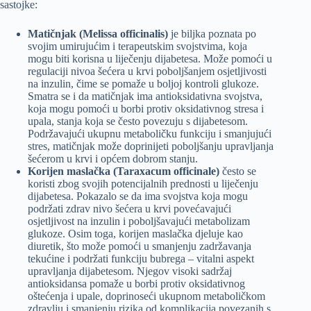
sastojke:
Matičnjak (Melissa officinalis)
je biljka poznata po
svojim umirujućim i terapeutskim svojstvima, koja
mogu biti korisna u liječenju dijabetesa. Može pomoći u
regulaciji nivoa šećera u krvi poboljšanjem osjetljivosti
na inzulin, čime se pomaže u boljoj kontroli glukoze.
Smatra se i da matičnjak ima antioksidativna svojstva,
koja mogu pomoći u borbi protiv oksidativnog stresa i
upala, stanja koja se često povezuju s dijabetesom.
Podržavajući ukupnu metaboličku funkciju i smanjujući
stres, matičnjak može doprinijeti poboljšanju upravljanja
šećerom u krvi i općem dobrom stanju.
Korijen maslačka (Taraxacum officinale)
često se
koristi zbog svojih potencijalnih prednosti u liječenju
dijabetesa. Pokazalo se da ima svojstva koja mogu
podržati zdrav nivo šećera u krvi povećavajući
osjetljivost na inzulin i poboljšavajući metabolizam
glukoze. Osim toga, korijen maslačka djeluje kao
diuretik, što može pomoći u smanjenju zadržavanja
tekućine i podržati funkciju bubrega – vitalni aspekt
upravljanja dijabetesom. Njegov visoki sadržaj
antioksidansa pomaže u borbi protiv oksidativnog
oštećenja i upale, doprinoseći ukupnom metaboličkom
zdravlju i smanjenju rizika od komplikacija povezanih s