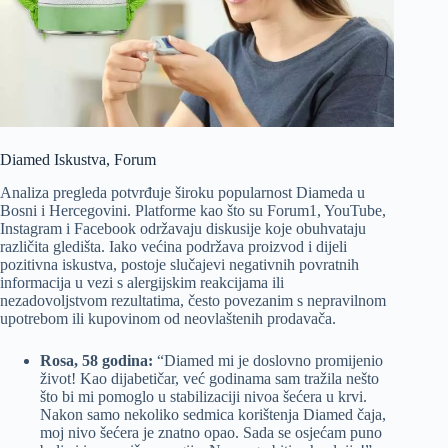
Diamed Iskustva, Forum
Analiza pregleda potvrđuje široku popularnost Diameda u
Bosni i Hercegovini. Platforme kao što su Forum1, YouTube,
Instagram i Facebook održavaju diskusije koje obuhvataju
različita gledišta. Iako većina podržava proizvod i dijeli
pozitivna iskustva, postoje slučajevi negativnih povratnih
informacija u vezi s alergijskim reakcijama ili
nezadovoljstvom rezultatima, često povezanim s nepravilnom
upotrebom ili kupovinom od neovlaštenih prodavača.
Rosa, 58 godina:
“Diamed mi je doslovno promijenio
život! Kao dijabetičar, već godinama sam tražila nešto
što bi mi pomoglo u stabilizaciji nivoa šećera u krvi.
Nakon samo nekoliko sedmica korištenja Diamed čaja,
moj nivo šećera je znatno opao. Sada se osjećam puno