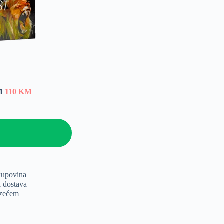
KM
110 KM
kupovina
a dostava
uzećem