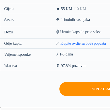
Cijena
🔥 55 KM
110 KM
☘️ Prirodnih sastojaka
Sastav
✌️ Uzmite kapsule prije seksa
Dozu
Gdje kupiti
✅
Kupite ovdje sa 50% popusta
⚡️ 1-3 dana
Vrijeme isporuke
Iskustva
🔝 97.8% pozitivno
POPUST -