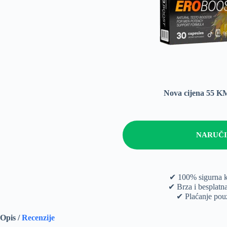
Nova cijena 55 
NARUČI
✔ 100% sigurna 
✔ Brza i besplatn
✔ Plaćanje po
Opis /
Recenzije