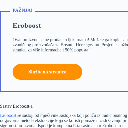
PAŽNJA!
Eroboost
Ovaj proizvod se ne prodaje u ljekarnama! Možete ga kupiti sa
zvaničnog proizvođača za Bosnu i Hercegovinu. Posjetite služ
stranicu za više informacija i 50% popusta!
Službena stranica
Sastav Eroboost-a
Eroboost
se sastoji od mješavine sastojaka koji potiču iz tradicional
odgovorna metoda ekstrakcije koja se koristi pomaže u zadržavanju prir
sigurnost proizvoda. Ispod je kompletna lista sastojaka u Eroboostu :