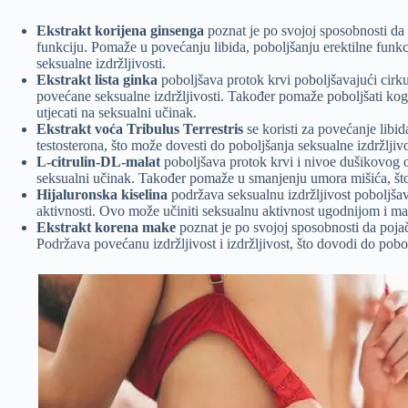
Ekstrakt korijena ginsenga
poznat je po svojoj sposobnosti da 
funkciju. Pomaže u povećanju libida, poboljšanju erektilne funkc
seksualne izdržljivosti.
Ekstrakt lista ginka
poboljšava protok krvi poboljšavajući cirkul
povećane seksualne izdržljivosti. Također pomaže poboljšati kogn
utjecati na seksualni učinak.
Ekstrakt voća Tribulus Terrestris
se koristi za povećanje lib
testosterona, što može dovesti do poboljšanja seksualne izdržljivo
L-citrulin-DL-malat
poboljšava protok krvi i nivoe dušikovog o
seksualni učinak. Također pomaže u smanjenju umora mišića, što d
Hijaluronska kiselina
podržava seksualnu izdržljivost poboljša
aktivnosti. Ovo može učiniti seksualnu aktivnost ugodnijom i ma
Ekstrakt korena make
poznat je po svojoj sposobnosti da pojač
Podržava povećanu izdržljivost i izdržljivost, što dovodi do pob