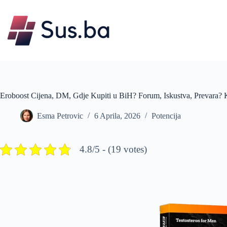
Skip
to
content
Eroboost Cijena, DM, Gdje Kupiti u BiH? Forum, Iskustva, Prevara? K
Esma Petrovic
6 Aprila, 2026
Potencija
4.8/5 - (19 votes)