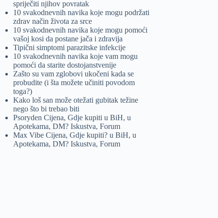
spriječiti njihov povratak
10 svakodnevnih navika koje mogu podržati
zdrav način života za srce
10 svakodnevnih navika koje mogu pomoći
vašoj kosi da postane jača i zdravija
Tipični simptomi parazitske infekcije
10 svakodnevnih navika koje vam mogu
pomoći da starite dostojanstvenije
Zašto su vam zglobovi ukočeni kada se
probudite (i šta možete učiniti povodom
toga?)
Kako loš san može otežati gubitak težine
nego što bi trebao biti
Psoryden Cijena, Gdje kupiti u BiH, u
Apotekama, DM? Iskustva, Forum
Max Vibe Cijena, Gdje kupiti? u BiH, u
Apotekama, DM? Iskustva, Forum