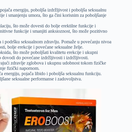
pojača energiju, poboljša izdržljivost i poboljša seksualnu
ije i smanjenju umora, što ga čini korisnim za poboljšanje
aciju, što može dovesti do bolje erektilne funkcije i
itivne funkcije i smanjiti anksioznost, što može pozitivno
ida i podršku seksualnom zdravlju. Pomaže u povećanju nivoa
sti, bolje erekcije i povećane seksualne želje.
ksida, što može poboljšati kvalitetu erekcije i ukupni
ovodi do povećane izdržljivosti i izdržljivosti.
vajući zdravlje zglobova i ukupnu udobnost tokom fizičke
nje fizički napornom.
a energiju, pojača libido i poboljša seksualnu funkciju.
oljšane seksualne performanse i zadovoljstva.