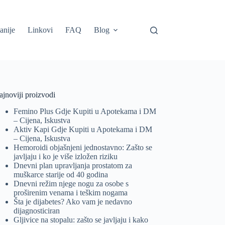
anije
Linkovi
FAQ
Blog
jnoviji proizvodi
Femino Plus Gdje Kupiti u Apotekama i DM
– Cijena, Iskustva
Aktiv Kapi Gdje Kupiti u Apotekama i DM
– Cijena, Iskustva
Hemoroidi objašnjeni jednostavno: Zašto se
javljaju i ko je više izložen riziku
Dnevni plan upravljanja prostatom za
muškarce starije od 40 godina
Dnevni režim njege nogu za osobe s
proširenim venama i teškim nogama
Šta je dijabetes? Ako vam je nedavno
dijagnosticiran
Gljivice na stopalu: zašto se javljaju i kako