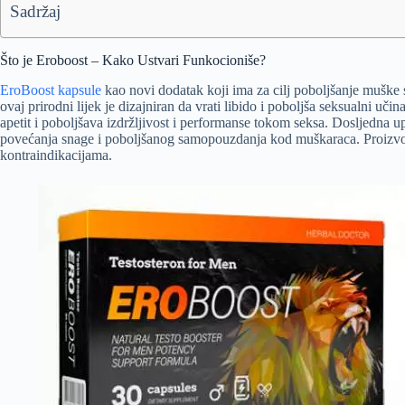
Sadržaj
Što je Eroboost – Kako Ustvari Funkocioniše?
EroBoost kapsule
kao novi dodatak koji ima za cilj poboljšanje muške 
ovaj prirodni lijek je dizajniran da vrati libido i poboljša seksualni u
apetit i poboljšava izdržljivost i performanse tokom seksa. Dosljedna u
povećanja snage i poboljšanog samopouzdanja kod muškaraca. Proizvod 
kontraindikacijama.