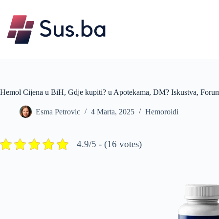
Skip
to
content
Hemol Cijena u BiH, Gdje kupiti? u Apotekama, DM? Iskustva, Forum
Esma Petrovic
4 Marta, 2025
Hemoroidi
4.9/5 - (16 votes)