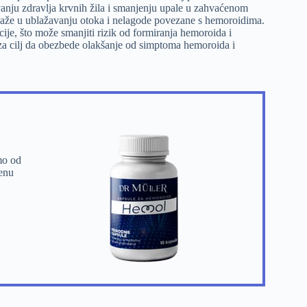
vanju zdravlja krvnih žila i smanjenju upale u zahvaćenom
aže u ublažavanju otoka i nelagode povezane s hemoroidima.
ije, što može smanjiti rizik od formiranja hemoroida i
 za cilj da obezbede olakšanje od simptoma hemoroida i
mo od
benu