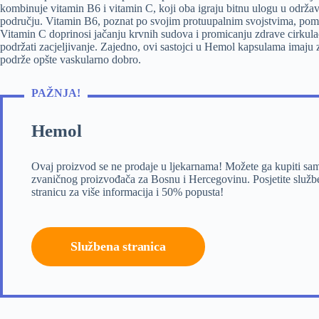
kombinuje vitamin B6 i vitamin C, koji oba igraju bitnu ulogu u održa
području. Vitamin B6, poznat po svojim protuupalnim svojstvima, pom
Vitamin C doprinosi jačanju krvnih sudova i promicanju zdrave cirkulac
podržati zacjeljivanje. Zajedno, ovi sastojci u Hemol kapsulama imaju
podrže opšte vaskularno dobro.
PAŽNJA!
Hemol
Ovaj proizvod se ne prodaje u ljekarnama! Možete ga kupiti sa
zvaničnog proizvođača za Bosnu i Hercegovinu. Posjetite služ
stranicu za više informacija i 50% popusta!
Službena stranica