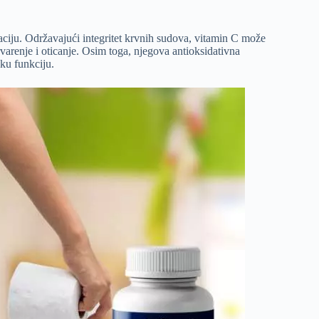
laciju. Održavajući integritet krvnih sudova, vitamin C može
rvarenje i oticanje. Osim toga, njegova antioksidativna
šku funkciju.