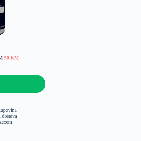
KM
50 KM
kupovina
a dostava
uzećem