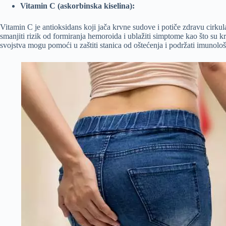
Vitamin C (askorbinska kiselina):
Vitamin C je antioksidans koji jača krvne sudove i potiče zdravu cirku
smanjiti rizik od formiranja hemoroida i ublažiti simptome kao što su k
svojstva mogu pomoći u zaštiti stanica od oštećenja i podržati imunolo