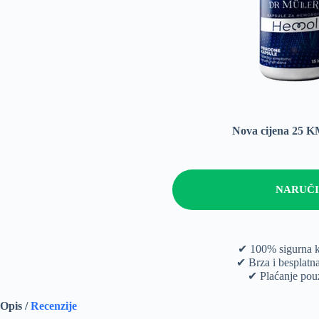
Nova cijena 25 
NARUČI
✔ 100% sigurna 
✔ Brza i besplatn
✔ Plaćanje po
Opis /
Recenzije