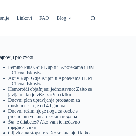
anije
Linkovi
FAQ
Blog
jnoviji proizvodi
Femino Plus Gdje Kupiti u Apotekama i DM
– Cijena, Iskustva
Aktiv Kapi Gdje Kupiti u Apotekama i DM
– Cijena, Iskustva
Hemoroidi objašnjeni jednostavno: Zašto se
javljaju i ko je više izložen riziku
Dnevni plan upravljanja prostatom za
muškarce starije od 40 godina
Dnevni režim njege nogu za osobe s
proširenim venama i teškim nogama
Šta je dijabetes? Ako vam je nedavno
dijagnosticiran
Gljivice na stopalu: zašto se javljaju i kako