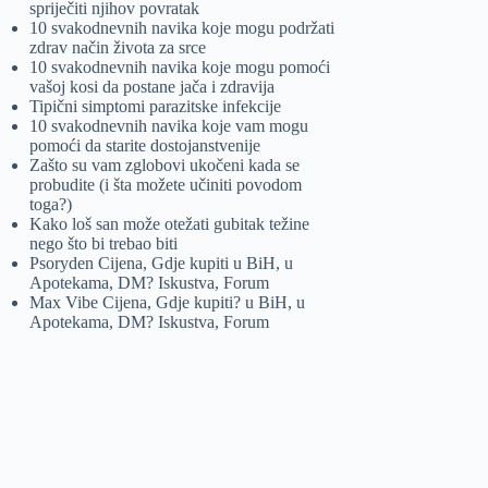
spriječiti njihov povratak
10 svakodnevnih navika koje mogu podržati
zdrav način života za srce
10 svakodnevnih navika koje mogu pomoći
vašoj kosi da postane jača i zdravija
Tipični simptomi parazitske infekcije
10 svakodnevnih navika koje vam mogu
pomoći da starite dostojanstvenije
Zašto su vam zglobovi ukočeni kada se
probudite (i šta možete učiniti povodom
toga?)
Kako loš san može otežati gubitak težine
nego što bi trebao biti
Psoryden Cijena, Gdje kupiti u BiH, u
Apotekama, DM? Iskustva, Forum
Max Vibe Cijena, Gdje kupiti? u BiH, u
Apotekama, DM? Iskustva, Forum