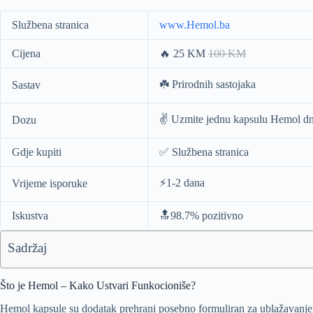
Službena stranica
www.Hemol.ba
Cijena
🔥 25 KM
100 KM
☘️ Prirodnih sastojaka
Sastav
✌️ Uzmite jednu kapsulu Hemol d
Dozu
Gdje kupiti
✅ Službena stranica
⚡️1-2 dana
Vrijeme isporuke
Iskustva
🔝98.7% pozitivno
Sadržaj
Što je Hemol – Kako Ustvari Funkocioniše?
Hemol kapsule su dodatak prehrani posebno formuliran za ublažavanj