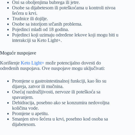
Oni sa oboljenjima bubrega ili jetre.
Osobe sa dijabetesom ili poteškoćama u kontroli nivoa
šećera u krvi.
Trudnice ili dojilje.
Osobe sa istorijom srčanih problema.
Pojedinci mlađi od 18 godina.
Pojedinci koji uzimaju određene lekove koji mogu biti u
interakciji sa Keto Light+.
Moguće nuspojave
Korištenje
Keto Light+
može potencijalno dovesti do
određenih nuspojava. Ove nuspojave mogu uključivati:
Promjene u gastrointestinalnoj funkciji, kao što su
dijareja, zatvor ili mučnina.
Osećaj razdražljivosti, nervoze ili poteškoća sa
spavanjem.
Dehidracija, posebno ako se konzumira nedovoljna
količina vode.
Promjene u apetitu.
Smanjen nivo šećera u krvi, posebno kod osoba sa
dijabetesom.