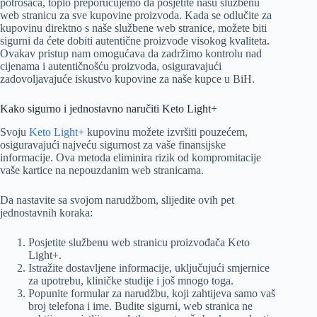
potrošača, toplo preporučujemo da posjetite našu službenu
web stranicu za sve kupovine proizvoda. Kada se odlučite za
kupovinu direktno s naše službene web stranice, možete biti
sigurni da ćete dobiti autentične proizvode visokog kvaliteta.
Ovakav pristup nam omogućava da zadržimo kontrolu nad
cijenama i autentičnošću proizvoda, osiguravajući
zadovoljavajuće iskustvo kupovine za naše kupce u BiH.
Kako sigurno i jednostavno naručiti Keto Light+
Svoju
Keto Light+
kupovinu možete izvršiti pouzećem,
osiguravajući najveću sigurnost za vaše finansijske
informacije. Ova metoda eliminira rizik od kompromitacije
vaše kartice na nepouzdanim web stranicama.
Da nastavite sa svojom narudžbom, slijedite ovih pet
jednostavnih koraka:
Posjetite službenu web stranicu proizvođača Keto
Light+.
Istražite dostavljene informacije, uključujući smjernice
za upotrebu, kliničke studije i još mnogo toga.
Popunite formular za narudžbu, koji zahtijeva samo vaš
broj telefona i ime. Budite sigurni, web stranica ne