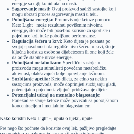
energije sa ugljikohidrata na masti.
Sagorevanje masti:
Ovaj proizvod sadrži sastojke koji
mogu ubrzati proces sagorevanja masti u telu.
Poboljšana energija:
Promovisanje ketoze pomoću
Keto Light+ može rezultirati povišenim nivoima
energije, što može biti posebno korisno za sportiste i
pojedince koji traže poboljšane performanse.
Regulacija šećera u krvi:
Keto dijeta je poznata po
svojoj sposobnosti da reguliše nivo šećera u krvi, što je
ključna korist za osobe sa dijabetesom ili one koji žele
da održe stabilne nivoe energije.
Poboljšani metabolizam:
Specifični sastojci u
proizvodu mogu stimulirati povećanu metaboličku
aktivnost, olakšavajući bolje upravljanje težinom.
Suzbijanje apetita:
Keto dijeta, zajedno sa nekim
sastojcima proizvoda, može doprinijeti suzbijanju gladi,
potencijalno pojednostavljujući pridržavanje dijete.
Potencijalni uticaj na mentalno blagostanje:
Ponekad se stanje ketoze može povezati sa poboljšanom
koncentracijom i mentalnim blagostanjem.
Kako koristiti Keto Light +, uputa o lijeku, upute
Pre nego što počnete da koristite ovaj lek, pažljivo pregledajte
ceo uputstvo za pakovanje, jer sadrži važne informacije.