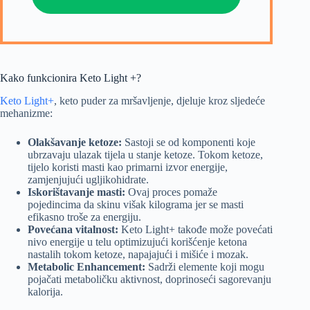
Kako funkcionira Keto Light +?
Keto Light+
, keto puder za mršavljenje, djeluje kroz sljedeće
mehanizme:
Olakšavanje ketoze:
Sastoji se od komponenti koje
ubrzavaju ulazak tijela u stanje ketoze. Tokom ketoze,
tijelo koristi masti kao primarni izvor energije,
zamjenjujući ugljikohidrate.
Iskorištavanje masti:
Ovaj proces pomaže
pojedincima da skinu višak kilograma jer se masti
efikasno troše za energiju.
Povećana vitalnost:
Keto Light+ takođe može povećati
nivo energije u telu optimizujući korišćenje ketona
nastalih tokom ketoze, napajajući i mišiće i mozak.
Metabolic Enhancement:
Sadrži elemente koji mogu
pojačati metaboličku aktivnost, doprinoseći sagorevanju
kalorija.