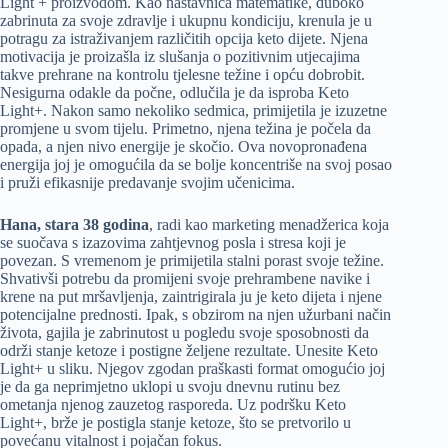
Light + proizvodom. Kao nastavnica matematike, duboko
zabrinuta za svoje zdravlje i ukupnu kondiciju, krenula je u
potragu za istraživanjem različitih opcija keto dijete. Njena
motivacija je proizašla iz slušanja o pozitivnim utjecajima
takve prehrane na kontrolu tjelesne težine i opću dobrobit.
Nesigurna odakle da počne, odlučila je da isproba Keto
Light+. Nakon samo nekoliko sedmica, primijetila je izuzetne
promjene u svom tijelu. Primetno, njena težina je počela da
opada, a njen nivo energije je skočio. Ova novopronađena
energija joj je omogućila da se bolje koncentriše na svoj posao
i pruži efikasnije predavanje svojim učenicima.
Hana, stara 38 godina
, radi kao marketing menadžerica koja
se suočava s izazovima zahtjevnog posla i stresa koji je
povezan. S vremenom je primijetila stalni porast svoje težine.
Shvativši potrebu da promijeni svoje prehrambene navike i
krene na put mršavljenja, zaintrigirala ju je keto dijeta i njene
potencijalne prednosti. Ipak, s obzirom na njen užurbani način
života, gajila je zabrinutost u pogledu svoje sposobnosti da
održi stanje ketoze i postigne željene rezultate. Unesite Keto
Light+ u sliku. Njegov zgodan praškasti format omogućio joj
je da ga neprimjetno uklopi u svoju dnevnu rutinu bez
ometanja njenog zauzetog rasporeda. Uz podršku Keto
Light+, brže je postigla stanje ketoze, što se pretvorilo u
povećanu vitalnost i pojačan fokus.