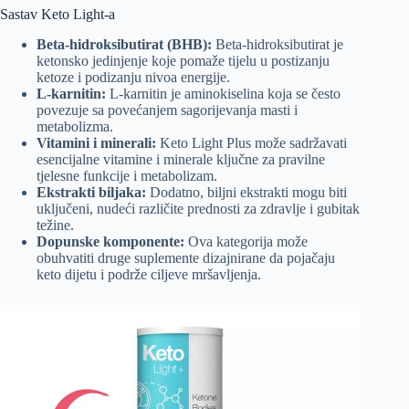
Sastav Keto Light-a
Beta-hidroksibutirat (BHB):
Beta-hidroksibutirat je
ketonsko jedinjenje koje pomaže tijelu u postizanju
ketoze i podizanju nivoa energije.
L-karnitin:
L-karnitin je aminokiselina koja se često
povezuje sa povećanjem sagorijevanja masti i
metabolizma.
Vitamini i minerali:
Keto Light Plus može sadržavati
esencijalne vitamine i minerale ključne za pravilne
tjelesne funkcije i metabolizam.
Ekstrakti biljaka:
Dodatno, biljni ekstrakti mogu biti
uključeni, nudeći različite prednosti za zdravlje i gubitak
težine.
Dopunske komponente:
Ova kategorija može
obuhvatiti druge suplemente dizajnirane da pojačaju
keto dijetu i podrže ciljeve mršavljenja.