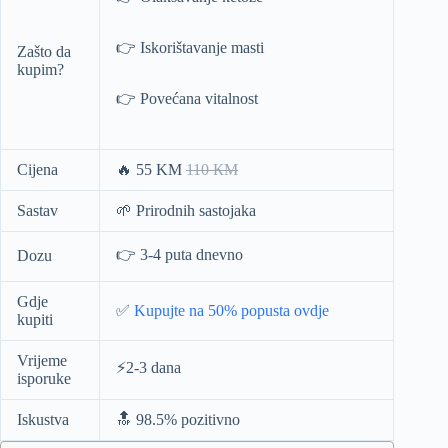
👉 Iskorištavanje masti
Zašto da
kupim?
👉 Povećana vitalnost
Cijena
🔥 55 KM
110 КМ
Sastav
🌱 Prirodnih sastojaka
👉 3-4 puta dnevno
Dozu
Gdje
✅
Kupujte na 50% popusta ovdje
kupiti
Vrijeme
⚡️2-3 dana
isporuke
Iskustva
🔝 98.5% pozitivno