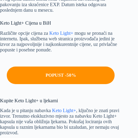
pakovanju iza skraćenice EXP. Datum isteka odgovara
poslednjem danu u mesecu.
Keto Light+ Cijena u BiH
Različite opcije cijena za
Keto Light+
mogu se pronaći na
internetu. Ipak, službena web stranica proizvođača jedini je
izvor za najpovoljnije i najkonkurentnije cijene, uz privlačne
popuste i posebne ponude.
POPUST -50%
Kupite Keto Light+ u ljekarni
Kada je u pitanju nabavka
Keto Light+
, ključno je znati pravi
izvor. Trenutno ekskluzivno mjesto za nabavku Keto Light+
kapsula nije vaša obližnja ljekarna. Pokušaj lociranja ovih
kapsula u raznim ljekarnama bio bi uzaludan, jer nemaju ovaj
proizvod.