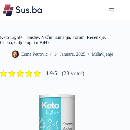
Skip
to
content
Keto Light+ – Sastav, Način uzimanja, Forum, Recenzije,
Cijena, Gdje kupiti u BiH?
Esma Petrovic
14 Januara, 2025
Mršavljenje
4.9/5 - (23 votes)