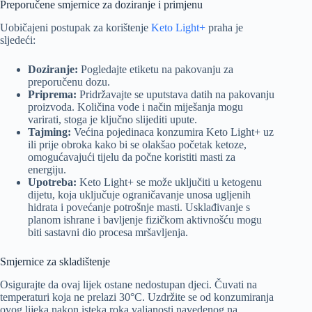
Preporučene smjernice za doziranje i primjenu
Uobičajeni postupak za korištenje
Keto Light+
praha je
sljedeći:
Doziranje:
Pogledajte etiketu na pakovanju za
preporučenu dozu.
Priprema:
Pridržavajte se uputstava datih na pakovanju
proizvoda. Količina vode i način miješanja mogu
varirati, stoga je ključno slijediti upute.
Tajming:
Većina pojedinaca konzumira Keto Light+ uz
ili prije obroka kako bi se olakšao početak ketoze,
omogućavajući tijelu da počne koristiti masti za
energiju.
Upotreba:
Keto Light+ se može uključiti u ketogenu
dijetu, koja uključuje ograničavanje unosa ugljenih
hidrata i povećanje potrošnje masti. Usklađivanje s
planom ishrane i bavljenje fizičkom aktivnošću mogu
biti sastavni dio procesa mršavljenja.
Smjernice za skladištenje
Osigurajte da ovaj lijek ostane nedostupan djeci. Čuvati na
temperaturi koja ne prelazi 30°C. Uzdržite se od konzumiranja
ovog lijeka nakon isteka roka valjanosti navedenog na