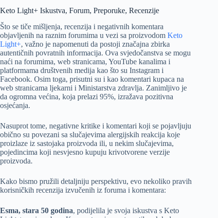
Keto Light+ Iskustva, Forum, Preporuke, Recenzije
Što se tiče mišljenja, recenzija i negativnih komentara
objavljenih na raznim forumima u vezi sa proizvodom
Keto
Light+
, važno je napomenuti da postoji značajna zbirka
autentičnih povratnih informacija. Ova svjedočanstva se mogu
naći na forumima, web stranicama, YouTube kanalima i
platformama društvenih medija kao što su Instagram i
Facebook. Osim toga, prisutni su i kao komentari kupaca na
web stranicama ljekarni i Ministarstva zdravlja. Zanimljivo je
da ogromna većina, koja prelazi 95%, izražava pozitivna
osjećanja.
Nasuprot tome, negativne kritike i komentari koji se pojavljuju
obično su povezani sa slučajevima alergijskih reakcija koje
proizlaze iz sastojaka proizvoda ili, u nekim slučajevima,
pojedincima koji nesvjesno kupuju krivotvorene verzije
proizvoda.
Kako bismo pružili detaljniju perspektivu, evo nekoliko pravih
korisničkih recenzija izvučenih iz foruma i komentara:
Esma, stara 50 godina
, podijelila je svoja iskustva s Keto