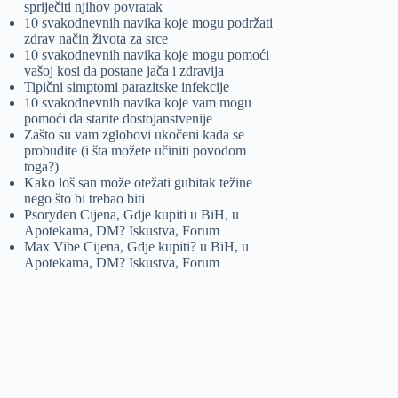
spriječiti njihov povratak
10 svakodnevnih navika koje mogu podržati
zdrav način života za srce
10 svakodnevnih navika koje mogu pomoći
vašoj kosi da postane jača i zdravija
Tipični simptomi parazitske infekcije
10 svakodnevnih navika koje vam mogu
pomoći da starite dostojanstvenije
Zašto su vam zglobovi ukočeni kada se
probudite (i šta možete učiniti povodom
toga?)
Kako loš san može otežati gubitak težine
nego što bi trebao biti
Psoryden Cijena, Gdje kupiti u BiH, u
Apotekama, DM? Iskustva, Forum
Max Vibe Cijena, Gdje kupiti? u BiH, u
Apotekama, DM? Iskustva, Forum