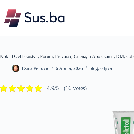
Skip
to
content
Noktal Gel Iskustva, Forum, Prevara?, Cijena, u Apotekama, DM, Gdje 
Esma Petrovic
6 Aprila, 2026
blog
,
Gljiva
4.9/5 - (16 votes)