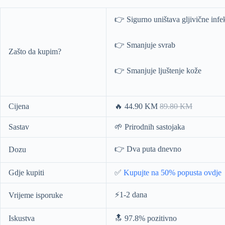
👉 Sigurno uništava gljivične infe
👉 Smanjuje svrab
Zašto da kupim?
👉 Smanjuje ljuštenje kože
Cijena
🔥 44.90 KM
89.80 КМ
Sastav
🌱 Prirodnih sastojaka
👉 Dva puta dnevno
Dozu
Gdje kupiti
✅
Kupujte na 50% popusta ovdje
⚡️1-2 dana
Vrijeme isporuke
Iskustva
🔝 97.8% pozitivno