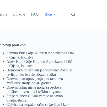
anije
Linkovi
FAQ
Blog
jnoviji proizvodi
Femino Plus Gdje Kupiti u Apotekama i DM
– Cijena, Iskustva
Aktiv Kapi Gdje Kupiti u Apotekama i DM
– Cijena, Iskustva
Hemoroidi objašnjeni jednostavno: Zašto se
javljaju i ko je više izložen riziku
Dnevni plan upravljanja prostatom za
muškarce starije od 40 godina
Dnevni režim njege nogu za osobe s
proširenim venama i teškim nogama
Šta je dijabetes? Ako vam je nedavno
dijagnosticiran
Gljivice na stopalu: zašto se javljaju i kako