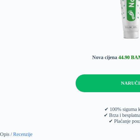
Nova cijena
44.90 B
NARUČI
✔ 100% sigurna 
✔ Brza i besplatn
✔ Plaćanje po
Opis /
Recenzije