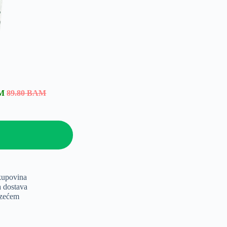
AM
89.80 BAM
kupovina
a dostava
uzećem