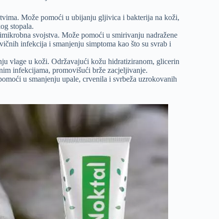
vima. Može pomoći u ubijanju gljivica i bakterija na koži,
kog stopala.
ntimikrobna svojstva. Može pomoći u smirivanju nadražene
ljivičnih infekcija i smanjenju simptoma kao što su svrab i
ju vlage u koži. Održavajući kožu hidratiziranom, glicerin
im infekcijama, promovišući brže zacjeljivanje.
pomoći u smanjenju upale, crvenila i svrbeža uzrokovanih