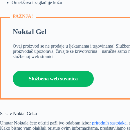
Omekšava i zaglađuje kožu
PAŽNJA!
Noktal Gel
Ovaj proizvod se ne prodaje u ljekarnama i trgovinama! Služben
proizvođač upozorava, čuvajte se krivotvorina – naručite samo 
službenoj web stranici.
Službena web stranica
Sastav Noktal Gel-a
Unutar Noktala ćete otkriti pažljivo odabran izbor
prirodnih sastojaka
,
Kako bismo vam olakšali pristup ovim informacijama, predstavljamo saž