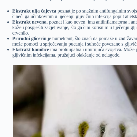
Ekstrakt ulja čajevca
poznat je po snažnim antifungalnim svojst
čineći ga učinkovitim u liječenju gljivičnih infekcija poput atlets
Ekstrakt nevena,
poznat i kao neven, ima antiinflamatorna i a
kože i pospješiti zacjeljivanje, što ga čini korisnim u liječenju g
crvenilo.
Prirodni glicerin
je humektant, što znači da pomaže u zadržavan
može pomoći u sprječavanju pucanja i suhoće povezane s gljivičn
Ekstrakt kamilice
ima protuupalna i umirujuća svojstva. Može 
gljivičnim infekcijama, pružajući olakšanje od nelagode.