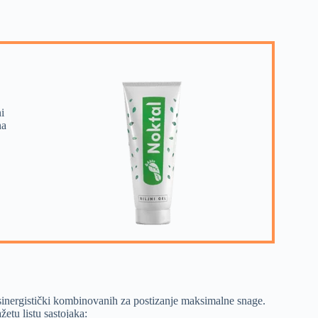
i
na
 sinergistički kombinovanih za postizanje maksimalne snage.
etu listu sastojaka: