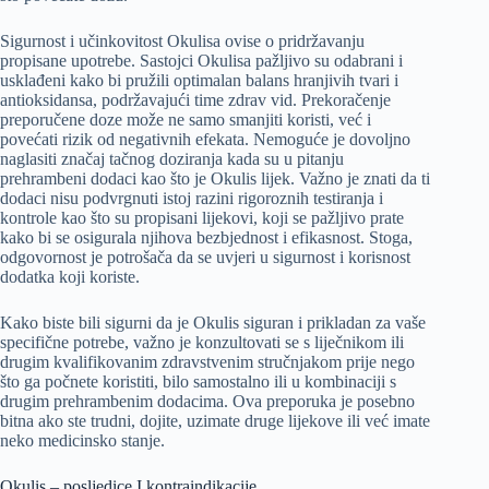
Sigurnost i učinkovitost Okulisa ovise o pridržavanju
propisane upotrebe. Sastojci Okulisa pažljivo su odabrani i
usklađeni kako bi pružili optimalan balans hranjivih tvari i
antioksidansa, podržavajući time zdrav vid. Prekoračenje
preporučene doze može ne samo smanjiti koristi, već i
povećati rizik od negativnih efekata. Nemoguće je dovoljno
naglasiti značaj tačnog doziranja kada su u pitanju
prehrambeni dodaci kao što je Okulis lijek. Važno je znati da ti
dodaci nisu podvrgnuti istoj razini rigoroznih testiranja i
kontrole kao što su propisani lijekovi, koji se pažljivo prate
kako bi se osigurala njihova bezbjednost i efikasnost. Stoga,
odgovornost je potrošača da se uvjeri u sigurnost i korisnost
dodatka koji koriste.
Kako biste bili sigurni da je Okulis siguran i prikladan za vaše
specifične potrebe, važno je konzultovati se s liječnikom ili
drugim kvalifikovanim zdravstvenim stručnjakom prije nego
što ga počnete koristiti, bilo samostalno ili u kombinaciji s
drugim prehrambenim dodacima. Ova preporuka je posebno
bitna ako ste trudni, dojite, uzimate druge lijekove ili već imate
neko medicinsko stanje.
Okulis – posljedice I kontraindikacije