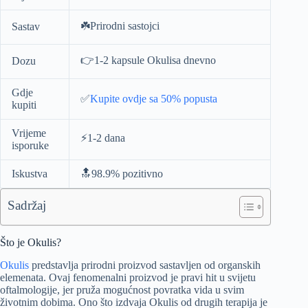
☘️Prirodni sastojci
Sastav
👉1-2 kapsule Okulisa dnevno
Dozu
Gdje
✅
Kupite ovdje sa 50% popusta
kupiti
Vrijeme
⚡️1-2 dana
isporuke
Iskustva
🔝98.9% pozitivno
Sadržaj
Što je Okulis?
Okulis
predstavlja prirodni proizvod sastavljen od organskih
elemenata. Ovaj fenomenalni proizvod je pravi hit u svijetu
oftalmologije, jer pruža mogućnost povratka vida u svim
životnim dobima. Ono što izdvaja Okulis od drugih terapija je