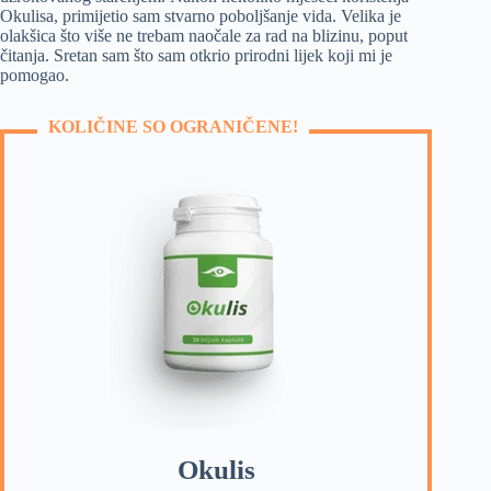
Okulisa, primijetio sam stvarno poboljšanje vida. Velika je
olakšica što više ne trebam naočale za rad na blizinu, poput
čitanja. Sretan sam što sam otkrio prirodni lijek koji mi je
pomogao.
KOLIČINE SO OGRANIČENE!
Okulis