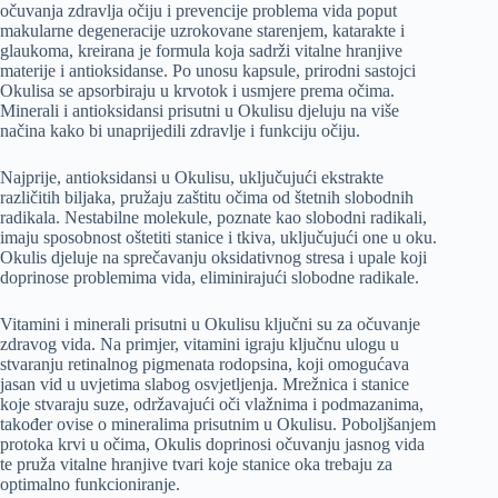
očuvanja zdravlja očiju i prevencije problema vida poput
makularne degeneracije uzrokovane starenjem, katarakte i
glaukoma, kreirana je formula koja sadrži vitalne hranjive
materije i antioksidanse. Po unosu kapsule, prirodni sastojci
Okulisa se apsorbiraju u krvotok i usmjere prema očima.
Minerali i antioksidansi prisutni u Okulisu djeluju na više
načina kako bi unaprijedili zdravlje i funkciju očiju.
Najprije, antioksidansi u Okulisu, uključujući ekstrakte
različitih biljaka, pružaju zaštitu očima od štetnih slobodnih
radikala. Nestabilne molekule, poznate kao slobodni radikali,
imaju sposobnost oštetiti stanice i tkiva, uključujući one u oku.
Okulis djeluje na sprečavanju oksidativnog stresa i upale koji
doprinose problemima vida, eliminirajući slobodne radikale.
Vitamini i minerali prisutni u Okulisu ključni su za očuvanje
zdravog vida. Na primjer, vitamini igraju ključnu ulogu u
stvaranju retinalnog pigmenata rodopsina, koji omogućava
jasan vid u uvjetima slabog osvjetljenja. Mrežnica i stanice
koje stvaraju suze, održavajući oči vlažnima i podmazanima,
također ovise o mineralima prisutnim u Okulisu. Poboljšanjem
protoka krvi u očima, Okulis doprinosi očuvanju jasnog vida
te pruža vitalne hranjive tvari koje stanice oka trebaju za
optimalno funkcioniranje.