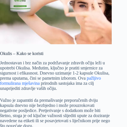
Okulis – Kako se koristi
Jednostavan i brz način za podržavanje zdravih očiju leži u
upotrebi Okulisa. Međutim, ključno je pratiti smjernice za
sigurnost i efikasnost. Dnevno uzimanje 1-2 kapsule Okulisa,
prema uputama, čini se pametnim izborom. Ova
pažljivo
formulirana mješavina
prirodnih sastojaka ima za cilj
unaprijediti zdravlje vaših očiju.
Važno je zapamtiti da premašivanje preporučenih dviju
kapsula dnevno nije bezbjedno i može prouzrokovati
negativne posljedice. Pretjerivanje s dodatkom može biti
štetno, stoga je od ključne važnosti slijediti upute za doziranje
navedene na etiketi ili se posavjetovati s liječnikom prije nego
što povećate dozu.