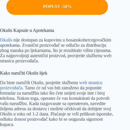
POPUST -50%
Okulis Kapsule u Apotekama
Okulis
nije dostupan za kupovinu u bosanskohercegovačkim
apotekama. Zvanični proizvođač se odlučio za distribuciju
zbog maraka po ljekarnama, što je rezultiralo višim cijenama.
Za najpovoljniji autentični proizvod, provjerite službenu web
stranicu proizvođača.
Kako naručiti Okulis lijek
Da biste naručili Okulis, posjetite službenu
web stranicu
proizvođača
. Tamo će od vas biti zatraženo da popunite
formular za narudžbu tako što ćete unijeti svoje ime i broj
telefona. Nakon toga, operater će vas kontaktirati da potvrdi
vašu narudžbu. Kada razgovarate sa operaterom, navedite
željenu adresu za dostavu i možete očekivati da dobijete svoj
Okulis u roku od 1-2 dana. Plaćanje se vrši prilikom isporuke,
odluku donosi proizvođač kako bi se osigurala sigurnost
kupaca.