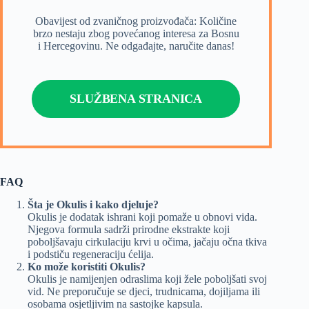
Obavijest od zvaničnog proizvođača: Količine
brzo nestaju zbog povećanog interesa za Bosnu
i Hercegovinu. Ne odgađajte, naručite danas!
SLUŽBENA STRANICA
FAQ
Šta je Okulis i kako djeluje?
Okulis je dodatak ishrani koji pomaže u obnovi vida.
Njegova formula sadrži prirodne ekstrakte koji
poboljšavaju cirkulaciju krvi u očima, jačaju očna tkiva
i podstiču regeneraciju ćelija.
Ko može koristiti Okulis?
Okulis je namijenjen odraslima koji žele poboljšati svoj
vid. Ne preporučuje se djeci, trudnicama, dojiljama ili
osobama osjetljivim na sastojke kapsula.