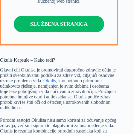
službenoj web stranici.
SLUŽBENA STRANICA
Okulis Kapsule – Kako radi?
Glavni cilj Okulisa je promovirati dugoročno zdravlje očiju te
pružiti sveobuhvatnu podršku za zdrav vid, ciljajući osnovne
uzroke problema vida.
Okulis
, kao potpuno prirodno i
učinkovito rješenje, namijenjen je svim dobima i osobama
koje teže poboljšanju vida i očuvanju zdravih očiju. Pružajući
potrebne hranjive tvari i antioksidanse, Okulis potiče zdrav
protok krvi te štiti oči od oštećenja uzrokovanih slobodnim
radikalima.
Prirodni sastojci Okulisa nisu samo korisni za očuvanje općeg
zdravlja, već su i sigurni te blagotvorni za unaprjeđenje vida.
Okulis je rezultat kombinacije prirodnih sastojaka koji su