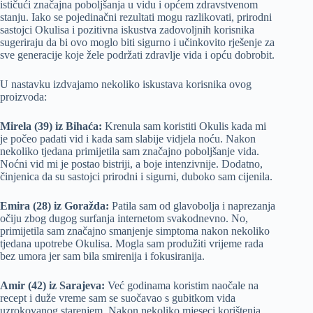
ističući značajna poboljšanja u vidu i općem zdravstvenom
stanju. Iako se pojedinačni rezultati mogu razlikovati, prirodni
sastojci Okulisa i pozitivna iskustva zadovoljnih korisnika
sugeriraju da bi ovo moglo biti sigurno i učinkovito rješenje za
sve generacije koje žele podržati zdravlje vida i opću dobrobit.
U nastavku izdvajamo nekoliko iskustava korisnika ovog
proizvoda:
Mirela (39) iz Bihaća:
Krenula sam koristiti Okulis kada mi
je počeo padati vid i kada sam slabije vidjela noću. Nakon
nekoliko tjedana primijetila sam značajno poboljšanje vida.
Noćni vid mi je postao bistriji, a boje intenzivnije. Dodatno,
činjenica da su sastojci prirodni i sigurni, duboko sam cijenila.
Emira (28) iz Goražda:
Patila sam od glavobolja i naprezanja
očiju zbog dugog surfanja internetom svakodnevno. No,
primijetila sam značajno smanjenje simptoma nakon nekoliko
tjedana upotrebe Okulisa. Mogla sam produžiti vrijeme rada
bez umora jer sam bila smirenija i fokusiranija.
Amir (42) iz Sarajeva:
Već godinama koristim naočale na
recept i duže vreme sam se suočavao s gubitkom vida
uzrokovanog starenjem. Nakon nekoliko mjeseci korištenja