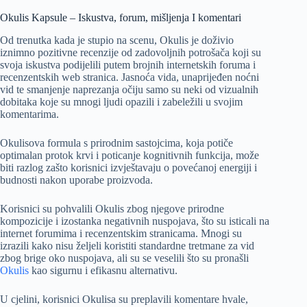
Okulis Kapsule – Iskustva, forum, mišljenja I komentari
Od trenutka kada je stupio na scenu, Okulis je doživio
iznimno pozitivne recenzije od zadovoljnih potrošača koji su
svoja iskustva podijelili putem brojnih internetskih foruma i
recenzentskih web stranica. Jasnoća vida, unaprijeđen noćni
vid te smanjenje naprezanja očiju samo su neki od vizualnih
dobitaka koje su mnogi ljudi opazili i zabeležili u svojim
komentarima.
Okulisova formula s prirodnim sastojcima, koja potiče
optimalan protok krvi i poticanje kognitivnih funkcija, može
biti razlog zašto korisnici izvještavaju o povećanoj energiji i
budnosti nakon uporabe proizvoda.
Korisnici su pohvalili Okulis zbog njegove prirodne
kompozicije i izostanka negativnih nuspojava, što su isticali na
internet forumima i recenzentskim stranicama. Mnogi su
izrazili kako nisu željeli koristiti standardne tretmane za vid
zbog brige oko nuspojava, ali su se veselili što su pronašli
Okulis
kao sigurnu i efikasnu alternativu.
U cjelini, korisnici Okulisa su preplavili komentare hvale,