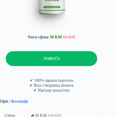
Nova cijena
30 KM
60 KM
NARUČI
✔ 100% sigurna kupovina
✔ Brza i besplatna dostava
✔ Plaćanje pouzećem
Opis /
Recenzije
Cijena
🔥30 KM
118 КМ