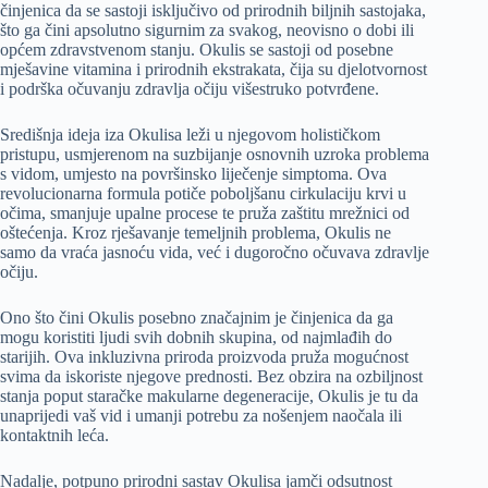
činjenica da se sastoji isključivo od prirodnih biljnih sastojaka,
što ga čini apsolutno sigurnim za svakog, neovisno o dobi ili
općem zdravstvenom stanju. Okulis se sastoji od posebne
mješavine vitamina i prirodnih ekstrakata, čija su djelotvornost
i podrška očuvanju zdravlja očiju višestruko potvrđene.
Središnja ideja iza Okulisa leži u njegovom holističkom
pristupu, usmjerenom na suzbijanje osnovnih uzroka problema
s vidom, umjesto na površinsko liječenje simptoma. Ova
revolucionarna formula potiče poboljšanu cirkulaciju krvi u
očima, smanjuje upalne procese te pruža zaštitu mrežnici od
oštećenja. Kroz rješavanje temeljnih problema, Okulis ne
samo da vraća jasnoću vida, već i dugoročno očuvava zdravlje
očiju.
Ono što čini Okulis posebno značajnim je činjenica da ga
mogu koristiti ljudi svih dobnih skupina, od najmlađih do
starijih. Ova inkluzivna priroda proizvoda pruža mogućnost
svima da iskoriste njegove prednosti. Bez obzira na ozbiljnost
stanja poput staračke makularne degeneracije, Okulis je tu da
unaprijedi vaš vid i umanji potrebu za nošenjem naočala ili
kontaktnih leća.
Nadalje, potpuno prirodni sastav Okulisa jamči odsutnost