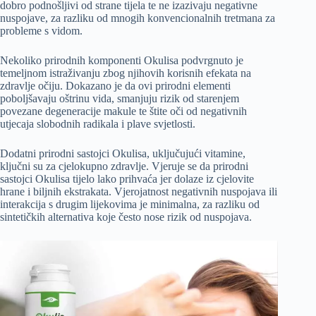
dobro podnošljivi od strane tijela te ne izazivaju negativne
nuspojave, za razliku od mnogih konvencionalnih tretmana za
probleme s vidom.
Nekoliko prirodnih komponenti Okulisa podvrgnuto je
temeljnom istraživanju zbog njihovih korisnih efekata na
zdravlje očiju. Dokazano je da ovi prirodni elementi
poboljšavaju oštrinu vida, smanjuju rizik od starenjem
povezane degeneracije makule te štite oči od negativnih
utjecaja slobodnih radikala i plave svjetlosti.
Dodatni prirodni sastojci Okulisa, uključujući vitamine,
ključni su za cjelokupno zdravlje. Vjeruje se da prirodni
sastojci Okulisa tijelo lako prihvaća jer dolaze iz cjelovite
hrane i biljnih ekstrakata. Vjerojatnost negativnih nuspojava ili
interakcija s drugim lijekovima je minimalna, za razliku od
sintetičkih alternativa koje često nose rizik od nuspojava.