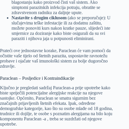
blagostanju kako proizvod čisti vaš sistem. Ako
simptomi parazitskih infekcija potraju, obratite se
zdravstvenom radniku za daljnje upute.
Nastavite s drugim ciklusom
(ako se preporučuje): U
slučajevima teške infestacije ili za dodatnu zaštitu,
možete ponoviti kurs nakon kratke pauze, slijedeći iste
smjernice za doziranje kako biste osigurali da su svi
paraziti i njihova jaja u potpunosti eliminirani.
Prateći ove jednostavne korake, Paraclean će vam pomoći da
očistite vaše tijelo od štetnih parazita, uspostavite ravnotežu
probave i ojačate vaš imunološki sistem za bolje dugoročno
zdravlje.
Paraclean – Posljedice i Kontraindikacije
Ključno je pregledati sadržaj Paraclean-a prije upotrebe kako
biste spriječili potencijalne alergijske reakcije na njegove
sastojke. Općenito, Paraclean se smatra sigurnim bez
značajnih prijavljenih štetnih efekata. Ipak, određene
demografske kategorije, kao što su osobe mlađe od 18 godina,
trudnice ili dojilje, te osobe s poznatim alergijama na bilo koju
komponentu Paraclean -a , treba se suzdržati od njegove
upotrebe.