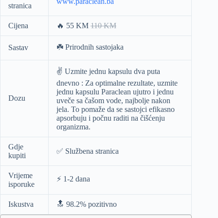
www.paraclean.ba
stranica
Cijena
🔥 55 KM
110 KM
☘️ Prirodnih sastojaka
Sastav
✌️ Uzmite jednu kapsulu dva puta
dnevno
: Za optimalne rezultate, uzmite
jednu kapsulu Paraclean ujutro i jednu
Dozu
uveče sa čašom vode, najbolje nakon
jela. To pomaže da se sastojci efikasno
apsorbuju i počnu raditi na čišćenju
organizma.
Gdje
✅ Službena stranica
kupiti
Vrijeme
⚡️ 1-2 dana
isporuke
Iskustva
🔝 98.2% pozitivno