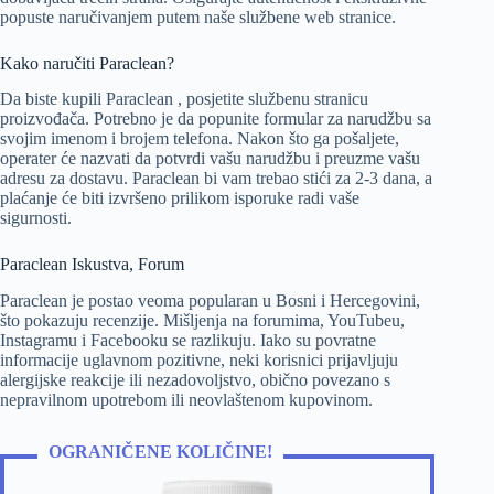
popuste naručivanjem putem naše službene web stranice.
Kako naručiti Paraclean?
Da biste kupili Paraclean , posjetite službenu stranicu
proizvođača. Potrebno je da popunite formular za narudžbu sa
svojim imenom i brojem telefona. Nakon što ga pošaljete,
operater će nazvati da potvrdi vašu narudžbu i preuzme vašu
adresu za dostavu. Paraclean bi vam trebao stići za 2-3 dana, a
plaćanje će biti izvršeno prilikom isporuke radi vaše
sigurnosti.
Paraclean Iskustva, Forum
Paraclean je postao veoma popularan u Bosni i Hercegovini,
što pokazuju recenzije. Mišljenja na forumima, YouTubeu,
Instagramu i Facebooku se razlikuju. Iako su povratne
informacije uglavnom pozitivne, neki korisnici prijavljuju
alergijske reakcije ili nezadovoljstvo, obično povezano s
nepravilnom upotrebom ili neovlaštenom kupovinom.
OGRANIČENE KOLIČINE!