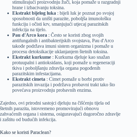
stimulirajući proizvodnju žuči, koja pomaže u razgradnji
hrane i izbacivanju toksina.
Ekstrakt bijelog luka
: bijeli luk je poznat po svojoj
sposobnosti da uništi parazite, poboljša imunološku
funkciju i očisti krv, smanjujući utjecaj parazitskih
infekcija na tijelo.
Pau d'Arco kora
: Često se koristi zbog svojih
antifungalnih i antibakterijskih svojstava, Pau d'Arco
takođe podržava imuni sistem organizma i pomaže u
procesu detoksikacije uklanjanjem štetnih toksina.
Ekstrakt kurkume
: Kurkuma djeluje kao snažan
protuupalni i antioksidans, koji pomaže u regeneraciji
tkiva i poboljšanju zdravlja organa pogođenih
parazitskim infestacijama.
Ekstrakt cimeta
: Cimet pomaže u borbi protiv
parazitskih invazija i podržava probavni trakt tako što
povećava proizvodnju probavnih enzima.
Zajedno, ovi prirodni sastojci djeluju na čišćenju tijela od
štetnih parazita, istovremeno promovirajući obnovu
zahvaćenih organa i sistema, osiguravajući dugoročno zdravlje
i zaštitu od budućih infekcija.
Kako se koristi Paraclean?