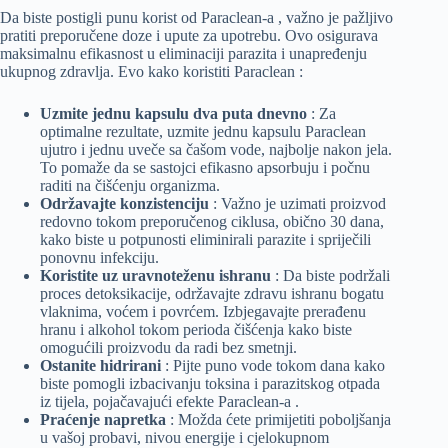
Da biste postigli punu korist od Paraclean-a , važno je pažljivo
pratiti preporučene doze i upute za upotrebu. Ovo osigurava
maksimalnu efikasnost u eliminaciji parazita i unapređenju
ukupnog zdravlja. Evo kako koristiti Paraclean :
Uzmite jednu kapsulu dva puta dnevno
: Za
optimalne rezultate, uzmite jednu kapsulu Paraclean
ujutro i jednu uveče sa čašom vode, najbolje nakon jela.
To pomaže da se sastojci efikasno apsorbuju i počnu
raditi na čišćenju organizma.
Održavajte konzistenciju
: Važno je uzimati proizvod
redovno tokom preporučenog ciklusa, obično 30 dana,
kako biste u potpunosti eliminirali parazite i spriječili
ponovnu infekciju.
Koristite uz uravnoteženu ishranu
: Da biste podržali
proces detoksikacije, održavajte zdravu ishranu bogatu
vlaknima, voćem i povrćem. Izbjegavajte prerađenu
hranu i alkohol tokom perioda čišćenja kako biste
omogućili proizvodu da radi bez smetnji.
Ostanite hidrirani
: Pijte puno vode tokom dana kako
biste pomogli izbacivanju toksina i parazitskog otpada
iz tijela, pojačavajući efekte Paraclean-a .
Praćenje napretka
: Možda ćete primijetiti poboljšanja
u vašoj probavi, nivou energije i cjelokupnom