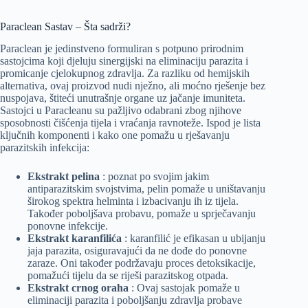
Paraclean Sastav – Šta sadrži?
Paraclean je jedinstveno formuliran s potpuno prirodnim
sastojcima koji djeluju sinergijski na eliminaciju parazita i
promicanje cjelokupnog zdravlja. Za razliku od hemijskih
alternativa, ovaj proizvod nudi nježno, ali moćno rješenje bez
nuspojava, štiteći unutrašnje organe uz jačanje imuniteta.
Sastojci u Paracleanu su pažljivo odabrani zbog njihove
sposobnosti čišćenja tijela i vraćanja ravnoteže. Ispod je lista
ključnih komponenti i kako one pomažu u rješavanju
parazitskih infekcija:
Ekstrakt pelina
: poznat po svojim jakim
antiparazitskim svojstvima, pelin pomaže u uništavanju
širokog spektra helminta i izbacivanju ih iz tijela.
Također poboljšava probavu, pomaže u sprječavanju
ponovne infekcije.
Ekstrakt karanfilića
: karanfilić je efikasan u ubijanju
jaja parazita, osiguravajući da ne dođe do ponovne
zaraze. Oni također podržavaju proces detoksikacije,
pomažući tijelu da se riješi parazitskog otpada.
Ekstrakt crnog oraha
: Ovaj sastojak pomaže u
eliminaciji parazita i poboljšanju zdravlja probave