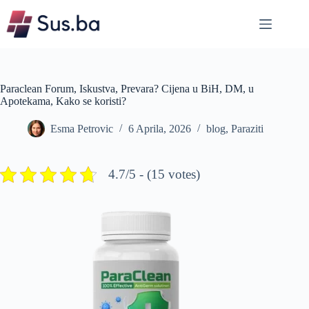
Skip
to
content
Paraclean Forum, Iskustva, Prevara? Cijena u BiH, DM, u
Apotekama, Kako se koristi?
Esma Petrovic
6 Aprila, 2026
blog
,
Paraziti
4.7/5 - (15 votes)