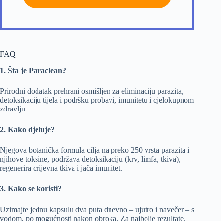
FAQ
1. Šta je Paraclean?
Prirodni dodatak prehrani osmišljen za eliminaciju parazita,
detoksikaciju tijela i podršku probavi, imunitetu i cjelokupnom
zdravlju.
2. Kako djeluje?
Njegova botanička formula cilja na preko 250 vrsta parazita i
njihove toksine, podržava detoksikaciju (krv, limfa, tkiva),
regenerira crijevna tkiva i jača imunitet.
3. Kako se koristi?
Uzimajte jednu kapsulu dva puta dnevno – ujutro i navečer – s
vodom, po mogućnosti nakon obroka. Za najbolje rezultate,