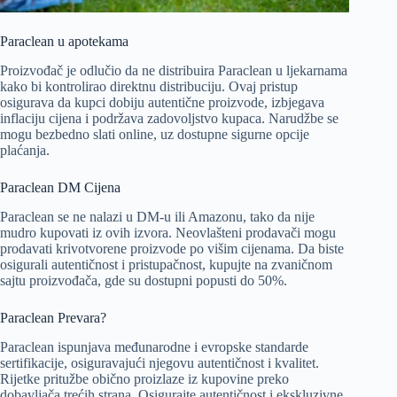
Paraclean u apotekama
Proizvođač je odlučio da ne distribuira Paraclean u ljekarnama
kako bi kontrolirao direktnu distribuciju. Ovaj pristup
osigurava da kupci dobiju autentične proizvode, izbjegava
inflaciju cijena i podržava zadovoljstvo kupaca. Narudžbe se
mogu bezbedno slati online, uz dostupne sigurne opcije
plaćanja.
Paraclean DM Cijena
Paraclean se ne nalazi u DM-u ili Amazonu, tako da nije
mudro kupovati iz ovih izvora. Neovlašteni prodavači mogu
prodavati krivotvorene proizvode po višim cijenama. Da biste
osigurali autentičnost i pristupačnost, kupujte na zvaničnom
sajtu proizvođača, gde su dostupni popusti do 50%.
Paraclean Prevara?
Paraclean ispunjava međunarodne i evropske standarde
sertifikacije, osiguravajući njegovu autentičnost i kvalitet.
Rijetke pritužbe obično proizlaze iz kupovine preko
dobavljača trećih strana. Osigurajte autentičnost i ekskluzivne