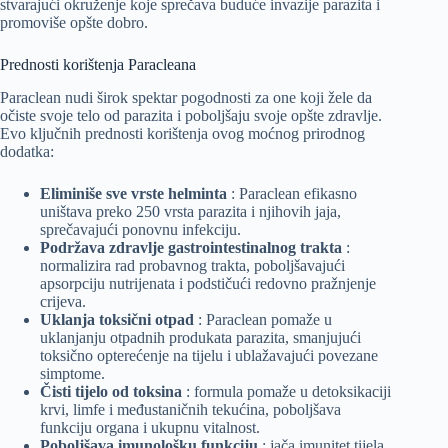
stvarajući okruženje koje sprečava buduće invazije parazita i
promoviše opšte dobro.
Prednosti korištenja Paracleana
Paraclean nudi širok spektar pogodnosti za one koji žele da
očiste svoje telo od parazita i poboljšaju svoje opšte zdravlje.
Evo ključnih prednosti korištenja ovog moćnog prirodnog
dodatka:
Eliminiše sve vrste helminta
: Paraclean efikasno
uništava preko 250 vrsta parazita i njihovih jaja,
sprečavajući ponovnu infekciju.
Podržava zdravlje gastrointestinalnog trakta
:
normalizira rad probavnog trakta, poboljšavajući
apsorpciju nutrijenata i podstičući redovno pražnjenje
crijeva.
Uklanja toksični otpad
: Paraclean pomaže u
uklanjanju otpadnih produkata parazita, smanjujući
toksično opterećenje na tijelu i ublažavajući povezane
simptome.
Čisti tijelo od toksina
: formula pomaže u detoksikaciji
krvi, limfe i međustaničnih tekućina, poboljšava
funkciju organa i ukupnu vitalnost.
Poboljšava imunološku funkciju
: jača imunitet tijela,