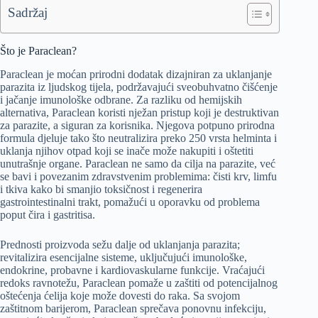
Sadržaj
Što je Paraclean?
Paraclean je moćan prirodni dodatak dizajniran za uklanjanje
parazita iz ljudskog tijela, podržavajući sveobuhvatno čišćenje
i jačanje imunološke odbrane. Za razliku od hemijskih
alternativa, Paraclean koristi nježan pristup koji je destruktivan
za parazite, a siguran za korisnika. Njegova potpuno prirodna
formula djeluje tako što neutralizira preko 250 vrsta helminta i
uklanja njihov otpad koji se inače može nakupiti i oštetiti
unutrašnje organe. Paraclean ne samo da cilja na parazite, već
se bavi i povezanim zdravstvenim problemima: čisti krv, limfu
i tkiva kako bi smanjio toksičnost i regenerira
gastrointestinalni trakt, pomažući u oporavku od problema
poput čira i gastritisa.
Prednosti proizvoda sežu dalje od uklanjanja parazita;
revitalizira esencijalne sisteme, uključujući imunološke,
endokrine, probavne i kardiovaskularne funkcije. Vraćajući
redoks ravnotežu, Paraclean pomaže u zaštiti od potencijalnog
oštećenja ćelija koje može dovesti do raka. Sa svojom
zaštitnom barijerom, Paraclean sprečava ponovnu infekciju,