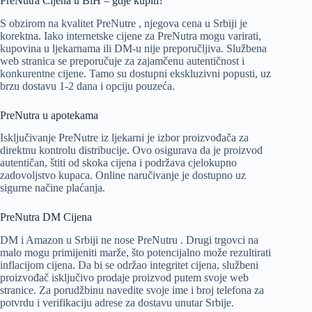
PreNutra Cijena u BiH – gdje kupiti?
S obzirom na kvalitet PreNutre , njegova cena u Srbiji je
korektna. Iako internetske cijene za PreNutra mogu varirati,
kupovina u ljekarnama ili DM-u nije preporučljiva. Službena
web stranica se preporučuje za zajamčenu autentičnost i
konkurentne cijene. Tamo su dostupni ekskluzivni popusti, uz
brzu dostavu 1-2 dana i opciju pouzeća.
PreNutra u apotekama
Isključivanje PreNutre iz ljekarni je izbor proizvođača za
direktnu kontrolu distribucije. Ovo osigurava da je proizvod
autentičan, štiti od skoka cijena i podržava cjelokupno
zadovoljstvo kupaca. Online naručivanje je dostupno uz
sigurne načine plaćanja.
PreNutra DM Cijena
DM i Amazon u Srbiji ne nose PreNutru . Drugi trgovci na
malo mogu primijeniti marže, što potencijalno može rezultirati
inflacijom cijena. Da bi se održao integritet cijena, službeni
proizvođač isključivo prodaje proizvod putem svoje web
stranice. Za porudžbinu navedite svoje ime i broj telefona za
potvrdu i verifikaciju adrese za dostavu unutar Srbije.