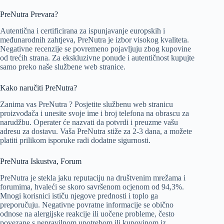
PreNutra Prevara?
Autentična i certificirana za ispunjavanje europskih i
međunarodnih zahtjeva, PreNutra je izbor visokog kvaliteta.
Negativne recenzije se povremeno pojavljuju zbog kupovine
od trećih strana. Za ekskluzivne ponude i autentičnost kupujte
samo preko naše službene web stranice.
Kako naručiti PreNutra?
Zanima vas PreNutra ? Posjetite službenu web stranicu
proizvođača i unesite svoje ime i broj telefona na obrascu za
narudžbu. Operater će nazvati da potvrdi i preuzme vašu
adresu za dostavu. Vaša PreNutra stiže za 2-3 dana, a možete
platiti prilikom isporuke radi dodatne sigurnosti.
PreNutra Iskustva, Forum
PreNutra je stekla jaku reputaciju na društvenim mrežama i
forumima, hvaleći se skoro savršenom ocjenom od 94,3%.
Mnogi korisnici ističu njegove prednosti i toplo ga
preporučuju. Negativne povratne informacije se obično
odnose na alergijske reakcije ili uočene probleme, često
povezane s nepravilnom upotrebom ili kupovinom iz