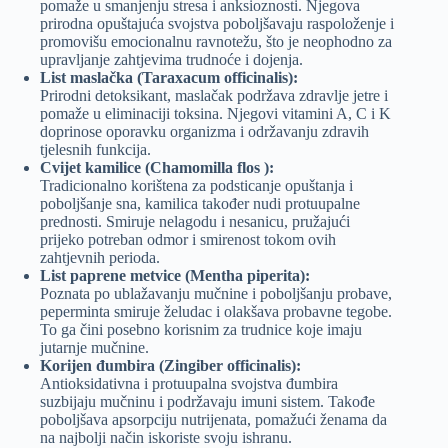
pomaže u smanjenju stresa i anksioznosti. Njegova
prirodna opuštajuća svojstva poboljšavaju raspoloženje i
promovišu emocionalnu ravnotežu, što je neophodno za
upravljanje zahtjevima trudnoće i dojenja.
List maslačka (Taraxacum officinalis):
Prirodni detoksikant, maslačak podržava zdravlje jetre i
pomaže u eliminaciji toksina. Njegovi vitamini A, C i K
doprinose oporavku organizma i održavanju zdravih
tjelesnih funkcija.
Cvijet kamilice (Chamomilla flos ):
Tradicionalno korištena za podsticanje opuštanja i
poboljšanje sna, kamilica također nudi protuupalne
prednosti. Smiruje nelagodu i nesanicu, pružajući
prijeko potreban odmor i smirenost tokom ovih
zahtjevnih perioda.
List paprene metvice (Mentha piperita):
Poznata po ublažavanju mučnine i poboljšanju probave,
peperminta smiruje želudac i olakšava probavne tegobe.
To ga čini posebno korisnim za trudnice koje imaju
jutarnje mučnine.
Korijen đumbira (Zingiber officinalis):
Antioksidativna i protuupalna svojstva đumbira
suzbijaju mučninu i podržavaju imuni sistem. Takođe
poboljšava apsorpciju nutrijenata, pomažući ženama da
na najbolji način iskoriste svoju ishranu.