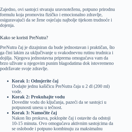
Zajedno, ovi sastojci stvaraju uravnoteženu, potpuno prirodnu
formulu koja promovira fizičko i emocionalno zdravlje,
osiguravajući da se žene osjećaju najbolje tijekom trudnoće i
dojenja.
Kako se koristi PreNutra?
PreNutra čaj je dizajniran da bude jednostavan i praktičan, što
ga čini lakim za uključivanje u svakodnevnu rutinu trudnica i
dojilja. Njegova jednostavna priprema omogućava vam da
brzo uživate u njegovim punim blagodatima dok istovremeno
podržavate svoje zdravlje.
Korak 1: Odmjerite čaj
Dodajte jednu kašičicu PreNutra čaja u 2 dl (200 ml)
vode.
Korak 2: Prokuhajte vodu
Dovedite vodu do ključanja, pazeći da se sastojci u
potpunosti unesu u tečnost.
Korak 3: Namočite čaj
Nakon što prokuva, poklopite čaj i ostavite da odstoji
10-15 minuta. Ovo omogućava aktivnim sastojcima da
se oslobode i potpuno kombinuju za maksimalnu