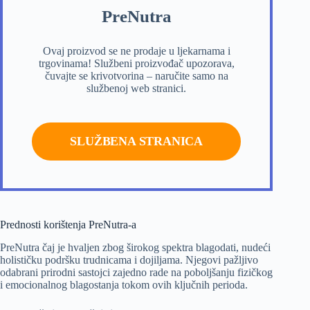
PreNutra
Ovaj proizvod se ne prodaje u ljekarnama i
trgovinama! Službeni proizvođač upozorava,
čuvajte se krivotvorina – naručite samo na
službenoj web stranici.
SLUŽBENA STRANICA
Prednosti korištenja PreNutra-a
PreNutra čaj je hvaljen zbog širokog spektra blagodati, nudeći
holističku podršku trudnicama i dojiljama. Njegovi pažljivo
odabrani prirodni sastojci zajedno rade na poboljšanju fizičkog
i emocionalnog blagostanja tokom ovih ključnih perioda.