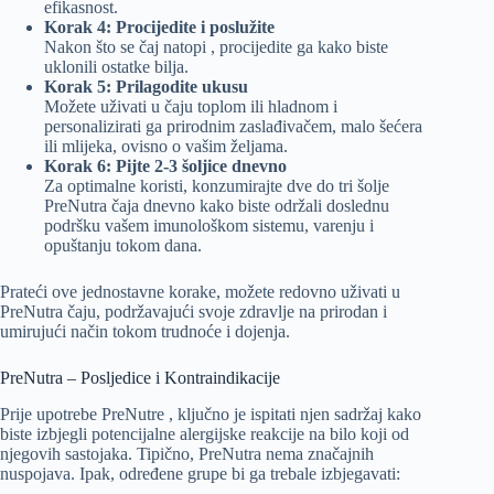
efikasnost.
Korak 4: Procijedite i poslužite
Nakon što se čaj natopi , procijedite ga kako biste
uklonili ostatke bilja.
Korak 5: Prilagodite ukusu
Možete uživati u čaju toplom ili hladnom i
personalizirati ga prirodnim zaslađivačem, malo šećera
ili mlijeka, ovisno o vašim željama.
Korak 6: Pijte 2-3 šoljice dnevno
Za optimalne koristi, konzumirajte dve do tri šolje
PreNutra čaja dnevno kako biste održali doslednu
podršku vašem imunološkom sistemu, varenju i
opuštanju tokom dana.
Prateći ove jednostavne korake, možete redovno uživati u
PreNutra čaju, podržavajući svoje zdravlje na prirodan i
umirujući način tokom trudnoće i dojenja.
PreNutra – Posljedice i Kontraindikacije
Prije upotrebe PreNutre , ključno je ispitati njen sadržaj kako
biste izbjegli potencijalne alergijske reakcije na bilo koji od
njegovih sastojaka. Tipično, PreNutra nema značajnih
nuspojava. Ipak, određene grupe bi ga trebale izbjegavati: