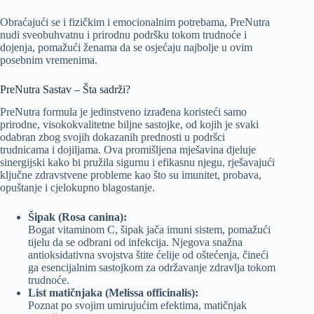
Obraćajući se i fizičkim i emocionalnim potrebama, PreNutra
nudi sveobuhvatnu i prirodnu podršku tokom trudnoće i
dojenja, pomažući ženama da se osjećaju najbolje u ovim
posebnim vremenima.
PreNutra Sastav – Šta sadrži?
PreNutra formula je jedinstveno izrađena koristeći samo
prirodne, visokokvalitetne biljne sastojke, od kojih je svaki
odabran zbog svojih dokazanih prednosti u podršci
trudnicama i dojiljama. Ova promišljena mješavina djeluje
sinergijski kako bi pružila sigurnu i efikasnu njegu, rješavajući
ključne zdravstvene probleme kao što su imunitet, probava,
opuštanje i cjelokupno blagostanje.
Šipak (Rosa canina):
Bogat vitaminom C, šipak jača imuni sistem, pomažući
tijelu da se odbrani od infekcija. Njegova snažna
antioksidativna svojstva štite ćelije od oštećenja, čineći
ga esencijalnim sastojkom za održavanje zdravlja tokom
trudnoće.
List matičnjaka (Melissa officinalis):
Poznat po svojim umirujućim efektima, matičnjak