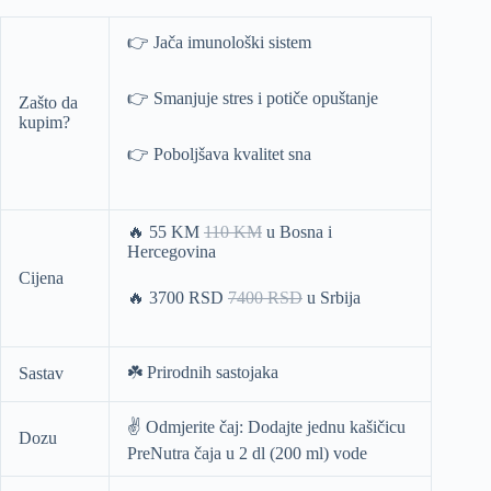
👉 Jača imunološki sistem
👉 Smanjuje stres i potiče opuštanje
Zašto da
kupim?
👉 Poboljšava kvalitet sna
🔥 55 KM
110 KM
u Bosna i
Hercegovina
Cijena
🔥 3700 RSD
7400 RSD
u Srbija
☘️ Prirodnih sastojaka
Sastav
✌️ Odmjerite čaj: Dodajte jednu kašičicu
Dozu
PreNutra čaja u 2 dl (200 ml) vode