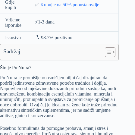
Gdje
✅
Kupujte na 50% popusta ovdje
kupiti
Vrijeme
⚡️1-3 dana
isporuke
Iskustva
🔝 98.7% pozitivno
Sadržaj
Što je PreNutra?
PreNutra je promišljeno osmišljen biljni čaj dizajniran da
podrži jedinstvene zdravstvene potrebe trudnica i dojilja.
Napravljen od mješavine dokazanih prirodnih sastojaka, nudi
uravnoteženu kombinaciju esencijalnih vitamina, minerala i
umirujućih, protuupalnih svojstava za promicanje opuštanja i
opće dobrobiti. Ovaj čaj je idealan za žene koje traže prirodnu
alternativu sintetičkim suplementima, jer ne sadrži umjetne
aditive, gluten i konzervanse.
Posebno formulirana da pomogne probavu, smanji stres i
poveća nivo energije, PreNutra osigurava sigurno i hranjivo