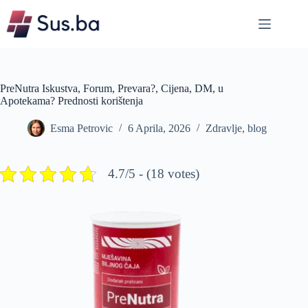
Skip
to
content
PreNutra Iskustva, Forum, Prevara?, Cijena, DM, u
Apotekama? Prednosti korištenja
Esma Petrovic
6 Aprila, 2026
Zdravlje
,
blog
4.7/5 - (18 votes)