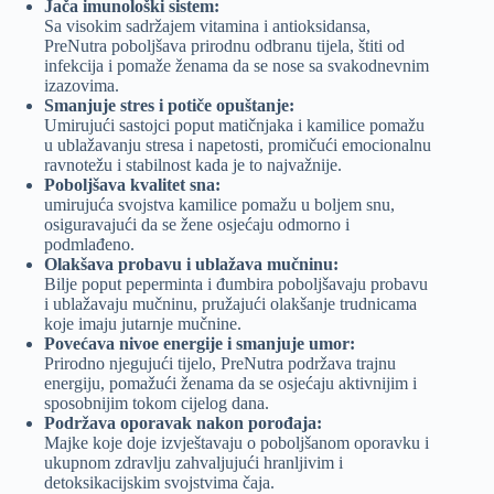
Jača imunološki sistem:
Sa visokim sadržajem vitamina i antioksidansa,
PreNutra poboljšava prirodnu odbranu tijela, štiti od
infekcija i pomaže ženama da se nose sa svakodnevnim
izazovima.
Smanjuje stres i potiče opuštanje:
Umirujući sastojci poput matičnjaka i kamilice pomažu
u ublažavanju stresa i napetosti, promičući emocionalnu
ravnotežu i stabilnost kada je to najvažnije.
Poboljšava kvalitet sna:
umirujuća svojstva kamilice pomažu u boljem snu,
osiguravajući da se žene osjećaju odmorno i
podmlađeno.
Olakšava probavu i ublažava mučninu:
Bilje poput peperminta i đumbira poboljšavaju probavu
i ublažavaju mučninu, pružajući olakšanje trudnicama
koje imaju jutarnje mučnine.
Povećava nivoe energije i smanjuje umor:
Prirodno njegujući tijelo, PreNutra podržava trajnu
energiju, pomažući ženama da se osjećaju aktivnijim i
sposobnijim tokom cijelog dana.
Podržava oporavak nakon porođaja:
Majke koje doje izvještavaju o poboljšanom oporavku i
ukupnom zdravlju zahvaljujući hranljivim i
detoksikacijskim svojstvima čaja.