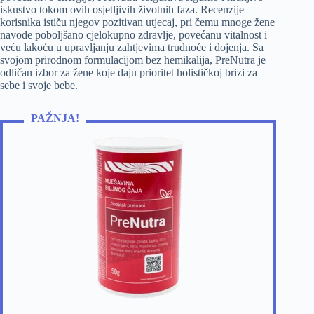
iskustvo tokom ovih osjetljivih životnih faza. Recenzije
korisnika ističu njegov pozitivan utjecaj, pri čemu mnoge žene
navode poboljšano cjelokupno zdravlje, povećanu vitalnost i
veću lakoću u upravljanju zahtjevima trudnoće i dojenja. Sa
svojom prirodnom formulacijom bez hemikalija, PreNutra je
odličan izbor za žene koje daju prioritet holističkoj brizi za
sebe i svoje bebe.
PAŽNJA!