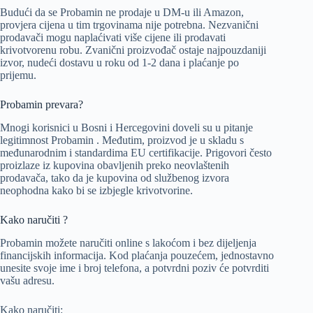
Budući da se Probamin ne prodaje u DM-u ili Amazon,
provjera cijena u tim trgovinama nije potrebna. Nezvanični
prodavači mogu naplaćivati više cijene ili prodavati
krivotvorenu robu. Zvanični proizvođač ostaje najpouzdaniji
izvor, nudeći dostavu u roku od 1-2 dana i plaćanje po
prijemu.
Probamin prevara?
Mnogi korisnici u Bosni i Hercegovini doveli su u pitanje
legitimnost Probamin . Međutim, proizvod je u skladu s
međunarodnim i standardima EU certifikacije. Prigovori često
proizlaze iz kupovina obavljenih preko neovlaštenih
prodavača, tako da je kupovina od službenog izvora
neophodna kako bi se izbjegle krivotvorine.
Kako naručiti ?
Probamin možete naručiti online s lakoćom i bez dijeljenja
financijskih informacija. Kod plaćanja pouzećem, jednostavno
unesite svoje ime i broj telefona, a potvrdni poziv će potvrditi
vašu adresu.
Kako naručiti: