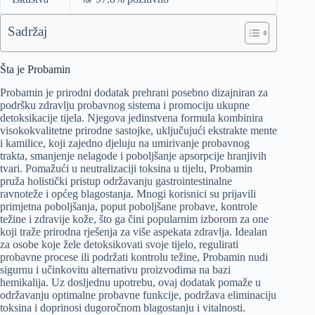
Sadržaj
Šta je Probamin
Probamin je prirodni dodatak prehrani posebno dizajniran za
podršku zdravlju probavnog sistema i promociju ukupne
detoksikacije tijela. Njegova jedinstvena formula kombinira
visokokvalitetne prirodne sastojke, uključujući ekstrakte mente
i kamilice, koji zajedno djeluju na umirivanje probavnog
trakta, smanjenje nelagode i poboljšanje apsorpcije hranjivih
tvari. Pomažući u neutralizaciji toksina u tijelu, Probamin
pruža holistički pristup održavanju gastrointestinalne
ravnoteže i općeg blagostanja. Mnogi korisnici su prijavili
primjetna poboljšanja, poput poboljšane probave, kontrole
težine i zdravije kože, što ga čini popularnim izborom za one
koji traže prirodna rješenja za više aspekata zdravlja. Idealan
za osobe koje žele detoksikovati svoje tijelo, regulirati
probavne procese ili podržati kontrolu težine, Probamin nudi
sigurnu i učinkovitu alternativu proizvodima na bazi
hemikalija. Uz dosljednu upotrebu, ovaj dodatak pomaže u
održavanju optimalne probavne funkcije, podržava eliminaciju
toksina i doprinosi dugoročnom blagostanju i vitalnosti.