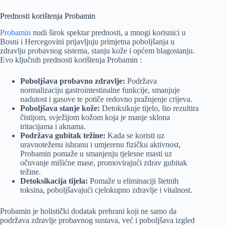
Prednosti korištenja Probamin
Probamin
nudi širok spektar prednosti, a mnogi korisnici u
Bosni i Hercegovini prijavljuju primjetna poboljšanja u
zdravlju probavnog sistema, stanju kože i općem blagostanju.
Evo ključnih prednosti korištenja Probamin :
Poboljšava probavno zdravlje:
Podržava
normalizaciju gastrointestinalne funkcije, smanjuje
nadutost i gasove te potiče redovno pražnjenje crijeva.
Poboljšava stanje kože:
Detoksikuje tijelo, što rezultira
čistijom, svježijom kožom koja je manje sklona
iritacijama i aknama.
Podržava gubitak težine:
Kada se koristi uz
uravnoteženu ishranu i umjerenu fizičku aktivnost,
Probamin pomaže u smanjenju tjelesne masti uz
očuvanje mišićne mase, promovirajući zdrav gubitak
težine.
Detoksikacija tijela:
Pomaže u eliminaciji štetnih
toksina, poboljšavajući cjelokupno zdravlje i vitalnost.
Probamin je holistički dodatak prehrani koji ne samo da
podržava zdravlje probavnog sustava, već i poboljšava izgled