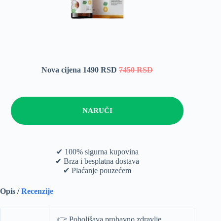
Nova cijena 1490 RSD
7450 RSD
NARUČI
✔ 100% sigurna kupovina
✔ Brza i besplatna dostava
✔ Plaćanje pouzećem
Opis /
Recenzije
👉 Poboljšava probavno zdravlje