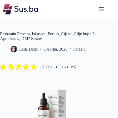
Skip
to
content
Probamin Prevara, Iskustva, Forum, Cijena, Gdje kupiti? u
Apotekama, DM? Sastav
Lejla Delic
6 Aprila, 2026
Paraziti
4.7/5 - (15 votes)