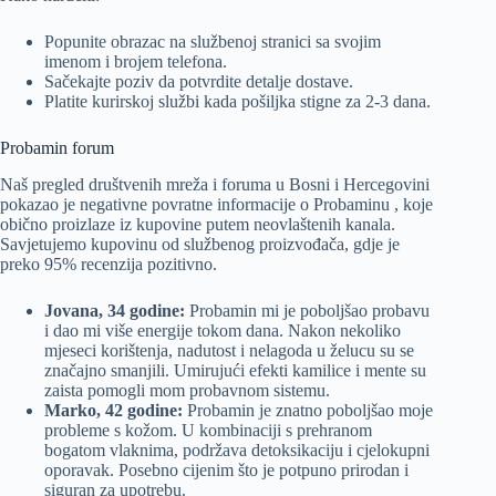
Popunite obrazac na službenoj stranici sa svojim
imenom i brojem telefona.
Sačekajte poziv da potvrdite detalje dostave.
Platite kurirskoj službi kada pošiljka stigne za 2-3 dana.
Probamin forum
Naš pregled društvenih mreža i foruma u Bosni i Hercegovini
pokazao je negativne povratne informacije o Probaminu , koje
obično proizlaze iz kupovine putem neovlaštenih kanala.
Savjetujemo kupovinu od službenog proizvođača, gdje je
preko 95% recenzija pozitivno.
Jovana, 34 godine:
Probamin mi je poboljšao probavu
i dao mi više energije tokom dana. Nakon nekoliko
mjeseci korištenja, nadutost i nelagoda u želucu su se
značajno smanjili. Umirujući efekti kamilice i mente su
zaista pomogli mom probavnom sistemu.
Marko, 42 godine:
Probamin je znatno poboljšao moje
probleme s kožom. U kombinaciji s prehranom
bogatom vlaknima, podržava detoksikaciju i cjelokupni
oporavak. Posebno cijenim što je potpuno prirodan i
siguran za upotrebu.