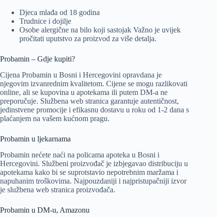
Djeca mlađa od 18 godina
Trudnice i dojilje
Osobe alergične na bilo koji sastojak Važno je uvijek
pročitati uputstvo za proizvod za više detalja.
Probamin – Gdje kupiti?
Cijena Probamin u Bosni i Hercegovini opravdana je
njegovim izvanrednim kvalitetom. Cijene se mogu razlikovati
online, ali se kupovina u apotekama ili putem DM-a ne
preporučuje. Službena web stranica garantuje autentičnost,
jedinstvene promocije i efikasnu dostavu u roku od 1-2 dana s
plaćanjem na vašem kućnom pragu.
Probamin u ljekarnama
Probamin nećete naći na policama apoteka u Bosni i
Hercegovini. Službeni proizvođač je izbjegavao distribuciju u
apotekama kako bi se suprotstavio nepotrebnim maržama i
napuhanim troškovima. Najpouzdaniji i najpristupačniji izvor
je službena web stranica proizvođača.
Probamin u DM-u, Amazonu