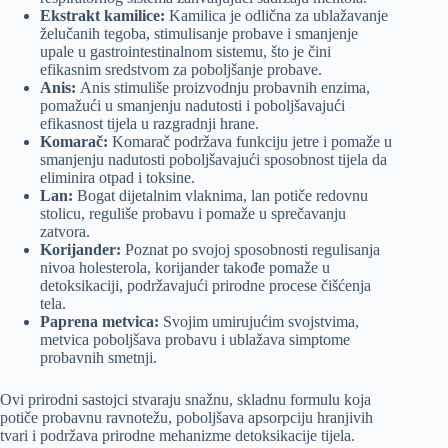
Ekstrakt kamilice:
Kamilica je odlična za ublažavanje
želučanih tegoba, stimulisanje probave i smanjenje
upale u gastrointestinalnom sistemu, što je čini
efikasnim sredstvom za poboljšanje probave.
Anis:
Anis stimuliše proizvodnju probavnih enzima,
pomažući u smanjenju nadutosti i poboljšavajući
efikasnost tijela u razgradnji hrane.
Komarač:
Komarač podržava funkciju jetre i pomaže u
smanjenju nadutosti poboljšavajući sposobnost tijela da
eliminira otpad i toksine.
Lan:
Bogat dijetalnim vlaknima, lan potiče redovnu
stolicu, reguliše probavu i pomaže u sprečavanju
zatvora.
Korijander:
Poznat po svojoj sposobnosti regulisanja
nivoa holesterola, korijander takođe pomaže u
detoksikaciji, podržavajući prirodne procese čišćenja
tela.
Paprena metvica:
Svojim umirujućim svojstvima,
metvica poboljšava probavu i ublažava simptome
probavnih smetnji.
Ovi prirodni sastojci stvaraju snažnu, skladnu formulu koja
potiče probavnu ravnotežu, poboljšava apsorpciju hranjivih
tvari i podržava prirodne mehanizme detoksikacije tijela.