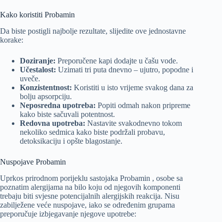
Kako koristiti Probamin
Da biste postigli najbolje rezultate, slijedite ove jednostavne
korake:
Doziranje:
Preporučene kapi dodajte u čašu vode.
Učestalost:
Uzimati tri puta dnevno – ujutro, popodne i
uveče.
Konzistentnost:
Koristiti u isto vrijeme svakog dana za
bolju apsorpciju.
Neposredna upotreba:
Popiti odmah nakon pripreme
kako biste sačuvali potentnost.
Redovna upotreba:
Nastavite svakodnevno tokom
nekoliko sedmica kako biste podržali probavu,
detoksikaciju i opšte blagostanje.
Nuspojave Probamin
Uprkos prirodnom porijeklu sastojaka Probamin , osobe sa
poznatim alergijama na bilo koju od njegovih komponenti
trebaju biti svjesne potencijalnih alergijskih reakcija. Nisu
zabilježene veće nuspojave, iako se određenim grupama
preporučuje izbjegavanje njegove upotrebe: