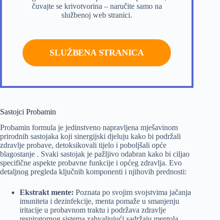
čuvajte se krivotvorina – naručite samo na
službenoj web stranici.
SLUŽBENA STRANICA
Sastojci Probamin
Probamin formula je jedinstveno napravljena mješavinom
prirodnih sastojaka koji sinergijski djeluju kako bi podržali
zdravlje probave, detoksikovali tijelo i poboljšali opće
blagostanje . Svaki sastojak je pažljivo odabran kako bi ciljao
specifične aspekte probavne funkcije i općeg zdravlja. Evo
detaljnog pregleda ključnih komponenti i njihovih prednosti:
Ekstrakt mente:
Poznata po svojim svojstvima jačanja
imuniteta i dezinfekcije, menta pomaže u smanjenju
iritacije u probavnom traktu i podržava zdravlje
respiratornog sistema zahvaljujući sadržaju mentola.