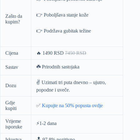
👉 Poboljšava stanje kože
Zašto da
kupim?
👉 Podržava gubitak težine
Cijena
🔥
1490 RSD
7450 RSD
☘️ Prirodnih sastojaka
Sastav
✌️ Uzimati tri puta dnevno – ujutro,
Dozu
popodne i uveče.
Gdje
✅
Kupujte na 50% popusta ovdje
kupiti
Vrijeme
⚡️1-2 dana
isporuke
Iskustva
🔝 97.8% pozitivno