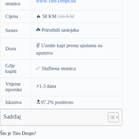
www.Tiro-Drops.ba
stranica
Cijena
🔥 58 KM
116 KM
☘️ Prirodnih sastojaka
Sastav
✌️ Uzmite kapi prema uputama na
Dozu
uputstvu
Gdje
✅ Službena stranica
kupiti
Vrijeme
⚡️1-3 dana
isporuke
Iskustva
🔝97.2% pozitivno
Sadržaj
Što je Tiro Drops?