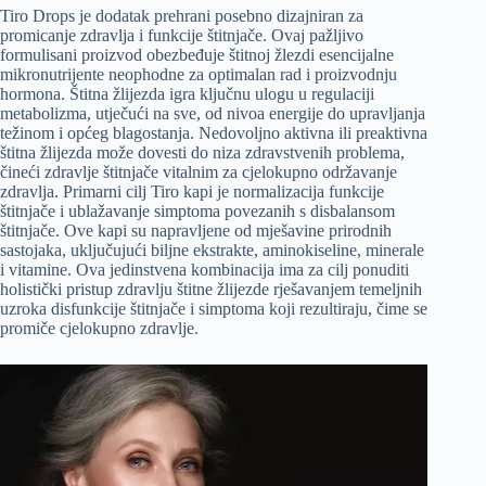
Tiro Drops je dodatak prehrani posebno dizajniran za
promicanje zdravlja i funkcije štitnjače. Ovaj pažljivo
formulisani proizvod obezbeđuje štitnoj žlezdi esencijalne
mikronutrijente neophodne za optimalan rad i proizvodnju
hormona. Štitna žlijezda igra ključnu ulogu u regulaciji
metabolizma, utječući na sve, od nivoa energije do upravljanja
težinom i općeg blagostanja. Nedovoljno aktivna ili preaktivna
štitna žlijezda može dovesti do niza zdravstvenih problema,
čineći zdravlje štitnjače vitalnim za cjelokupno održavanje
zdravlja. Primarni cilj Tiro kapi je normalizacija funkcije
štitnjače i ublažavanje simptoma povezanih s disbalansom
štitnjače. Ove kapi su napravljene od mješavine prirodnih
sastojaka, uključujući biljne ekstrakte, aminokiseline, minerale
i vitamine. Ova jedinstvena kombinacija ima za cilj ponuditi
holistički pristup zdravlju štitne žlijezde rješavanjem temeljnih
uzroka disfunkcije štitnjače i simptoma koji rezultiraju, čime se
promiče cjelokupno zdravlje.