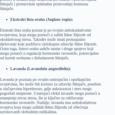
štitnjače i promovirati optimalnu proizvodnju hormona
štitnjače.
Ekstrakt lista oraha (Juglans regia):
Ekstrakt lista oraha poznat je po svojim antioksidativnim
svojstvima, koja mogu pomoći u zaštiti štitne žlijezde od
oksidativnog stresa. Također može imati protuupalno
djelovanje koje podržava cjelokupno zdravlje štitne žlijezde.
Osim toga, listovi oraha sadrže tanine i druge spojeve koji
mogu pomoći u regulaciji hormonske ravnoteže, potencijalno
od koristi osobama s disbalansom štitnjače.
Lavanda (Lavandula angustifolia):
Lavanda je poznata po svojim umirujućim i opuštajućim
svojstvima, što može biti korisno za zdravlje štitnjače, posebno
u slučajevima hipertireoze, gdje anksioznost i stres mogu
pogoršati simptome. Umirujući efekti lavande mogu pomoći u
smanjenju nivoa stresa, što je ključno za održavanje
hormonske ravnoteže. Nadalje, lavanda ima antioksidativna
svojstva koja mogu zaštititi štitnu žlijezdu od oštećenja
uzrokovanih slobodnim radikalima.