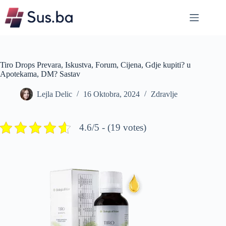
Skip
to
content
Tiro Drops Prevara, Iskustva, Forum, Cijena, Gdje kupiti? u
Apotekama, DM? Sastav
Lejla Delic
16 Oktobra, 2024
Zdravlje
4.6/5 - (19 votes)