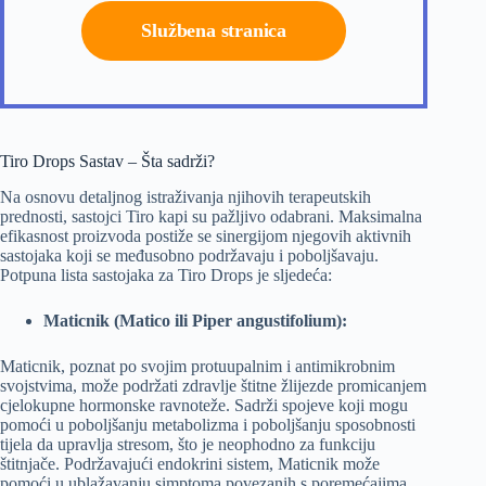
Službena stranica
Tiro Drops Sastav – Šta sadrži?
Na osnovu detaljnog istraživanja njihovih terapeutskih
prednosti, sastojci Tiro kapi su pažljivo odabrani. Maksimalna
efikasnost proizvoda postiže se sinergijom njegovih aktivnih
sastojaka koji se međusobno podržavaju i poboljšavaju.
Potpuna lista sastojaka za Tiro Drops je sljedeća:
Maticnik (Matico ili Piper angustifolium):
Maticnik, poznat po svojim protuupalnim i antimikrobnim
svojstvima, može podržati zdravlje štitne žlijezde promicanjem
cjelokupne hormonske ravnoteže. Sadrži spojeve koji mogu
pomoći u poboljšanju metabolizma i poboljšanju sposobnosti
tijela da upravlja stresom, što je neophodno za funkciju
štitnjače. Podržavajući endokrini sistem, Maticnik može
pomoći u ublažavanju simptoma povezanih s poremećajima