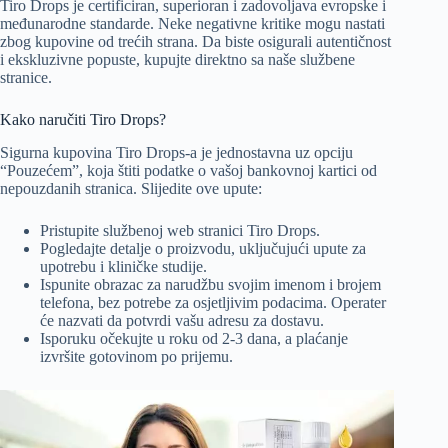
Tiro Drops je certificiran, superioran i zadovoljava evropske i
međunarodne standarde. Neke negativne kritike mogu nastati
zbog kupovine od trećih strana. Da biste osigurali autentičnost
i ekskluzivne popuste, kupujte direktno sa naše službene
stranice.
Kako naručiti Tiro Drops?
Sigurna kupovina Tiro Drops-a je jednostavna uz opciju
“Pouzećem”, koja štiti podatke o vašoj bankovnoj kartici od
nepouzdanih stranica. Slijedite ove upute:
Pristupite službenoj web stranici Tiro Drops.
Pogledajte detalje o proizvodu, uključujući upute za
upotrebu i kliničke studije.
Ispunite obrazac za narudžbu svojim imenom i brojem
telefona, bez potrebe za osjetljivim podacima. Operater
će nazvati da potvrdi vašu adresu za dostavu.
Isporuku očekujte u roku od 2-3 dana, a plaćanje
izvršite gotovinom po prijemu.