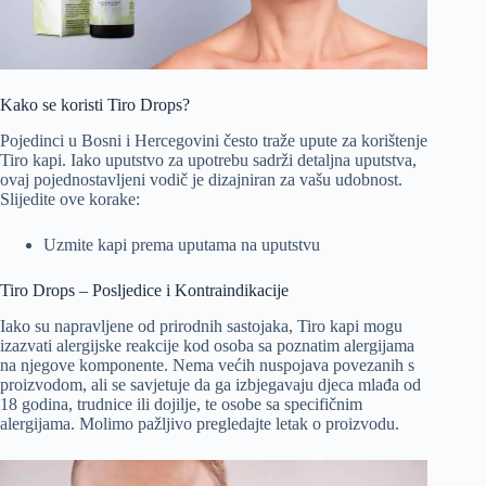
Kako se koristi Tiro Drops?
Pojedinci u Bosni i Hercegovini često traže upute za korištenje
Tiro kapi. Iako uputstvo za upotrebu sadrži detaljna uputstva,
ovaj pojednostavljeni vodič je dizajniran za vašu udobnost.
Slijedite ove korake:
Uzmite kapi prema uputama na uputstvu
Tiro Drops – Posljedice i Kontraindikacije
Iako su napravljene od prirodnih sastojaka, Tiro kapi mogu
izazvati alergijske reakcije kod osoba sa poznatim alergijama
na njegove komponente. Nema većih nuspojava povezanih s
proizvodom, ali se savjetuje da ga izbjegavaju djeca mlađa od
18 godina, trudnice ili dojilje, te osobe sa specifičnim
alergijama. Molimo pažljivo pregledajte letak o proizvodu.