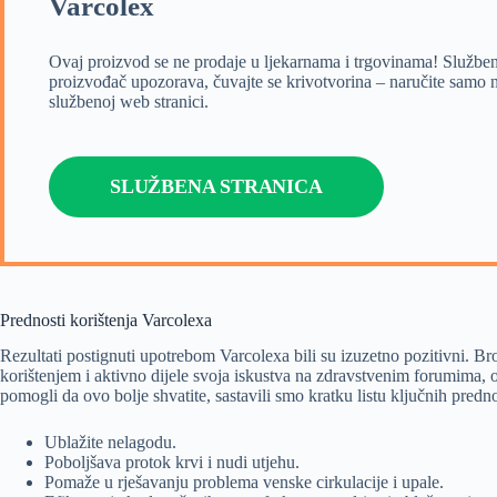
Varcolex
Ovaj proizvod se ne prodaje u ljekarnama i trgovinama! Služben
proizvođač upozorava, čuvajte se krivotvorina – naručite samo 
službenoj web stranici.
SLUŽBENA STRANICA
Prednosti korištenja Varcolexa
Rezultati postignuti upotrebom Varcolexa bili su izuzetno pozitivni. Broj
korištenjem i aktivno dijele svoja iskustva na zdravstvenim forumima
pomogli da ovo bolje shvatite, sastavili smo kratku listu ključnih predn
Ublažite nelagodu.
Poboljšava protok krvi i nudi utjehu.
Pomaže u rješavanju problema venske cirkulacije i upale.