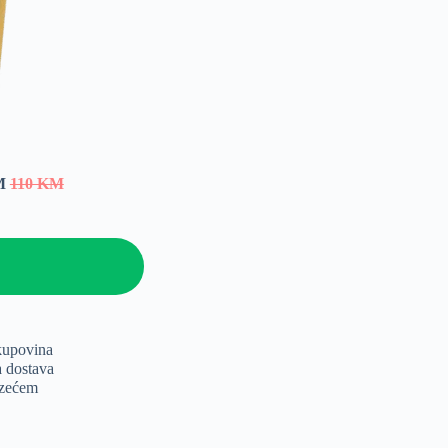
KM
110 KM
kupovina
a dostava
uzećem