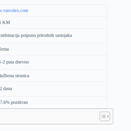
.varcolex.com
5 KM
mbinacija potpuno prirodnih sastojaka
Nema
1-2 puta dnevno
užbena stranica
-2 dana
7.6% pozitivan