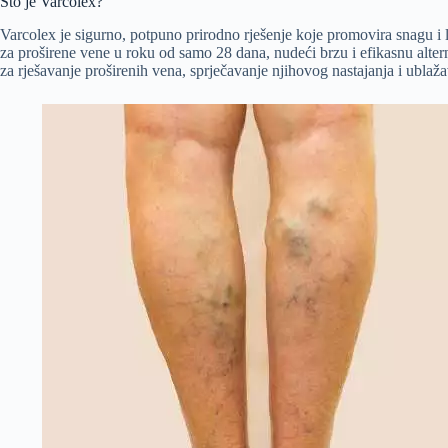
Što je Varcolex?
Varcolex je sigurno, potpuno prirodno rješenje koje promovira snagu i 
za proširene vene u roku od samo 28 dana, nudeći brzu i efikasnu alter
za rješavanje proširenih vena, sprječavanje njihovog nastajanja i ublaž