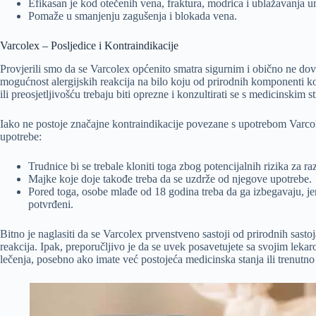
Efikasan je kod otečenih vena, fraktura, modrica i ublažavanja 
Pomaže u smanjenju zagušenja i blokada vena.
Varcolex – Posljedice i Kontraindikacije
Provjerili smo da se Varcolex općenito smatra sigurnim i obično ne dovo
mogućnost alergijskih reakcija na bilo koju od prirodnih komponenti k
ili preosjetljivošću trebaju biti oprezne i konzultirati se s medicinskim
Iako ne postoje značajne kontraindikacije povezane s upotrebom Varcol
upotrebe:
Trudnice bi se trebale kloniti toga zbog potencijalnih rizika za ra
Majke koje doje takođe treba da se uzdrže od njegove upotrebe.
Pored toga, osobe mlađe od 18 godina treba da ga izbegavaju, jer
potvrđeni.
Bitno je naglasiti da se Varcolex prvenstveno sastoji od prirodnih sast
reakcija. Ipak, preporučljivo je da se uvek posavetujete sa svojim leka
lečenja, posebno ako imate već postojeća medicinska stanja ili trenutn