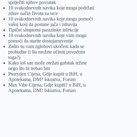
spriječiti njihov povratak
10 svakodnevnih navika koje mogu podržati
zdrav način života za srce
10 svakodnevnih navika koje mogu pomoći
vašoj kosi da postane jača i zdravija
Tipični simptomi parazitske infekcije
10 svakodnevnih navika koje vam mogu
pomoći da starite dostojanstvenije
Zašto su vam zglobovi ukočeni kada se
probudite (i šta možete učiniti povodom
toga?)
Kako loš san može otežati gubitak težine
nego što bi trebao biti
Psoryden Cijena, Gdje kupiti u BiH, u
Apotekama, DM? Iskustva, Forum
Max Vibe Cijena, Gdje kupiti? u BiH, u
Apotekama, DM? Iskustva, Forum