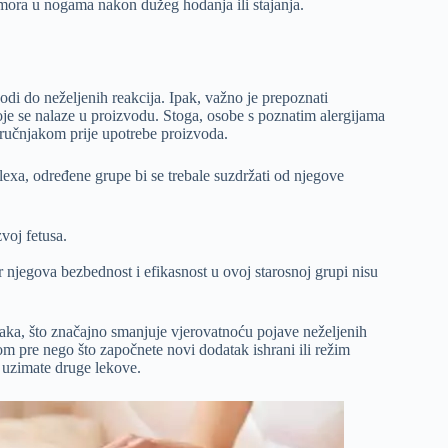
umora u nogama nakon dužeg hodanja ili stajanja.
di do neželjenih reakcija. Ipak, važno je prepoznati
oje se nalaze u proizvodu. Stoga, osobe s poznatim alergijama
 stručnjakom prije upotrebe proizvoda.
exa, određene grupe bi se trebale suzdržati od njegove
zvoj fetusa.
 njegova bezbednost i efikasnost u ovoj starosnoj grupi nisu
ojaka, što značajno smanjuje vjerovatnoću pojave neželjenih
rom pre nego što započnete novi dodatak ishrani ili režim
o uzimate druge lekove.