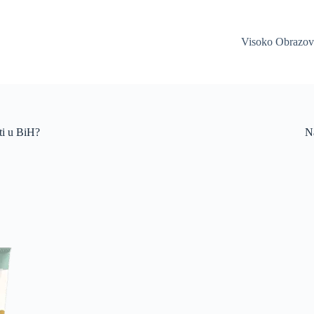
Visoko Obrazov
ti u BiH?
Na