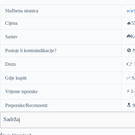
Službena stranica
www
Cijena
🔥5
☘️Ko
Sastav
Postoje li kontraindikacije?
🚫 
👉 
Dozu
Gdje kupiti
✅ Sl
⚡️ 1
Vrijeme isporuke
Preporuke/Recenzenti:
🔝 9
Sadržaj