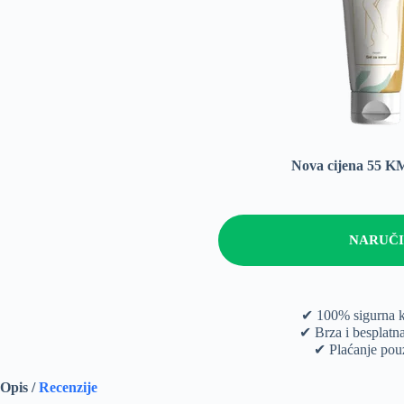
Nova cijena 55 
NARUČI
✔ 100% sigurna 
✔ Brza i besplatn
✔ Plaćanje po
Opis /
Recenzije