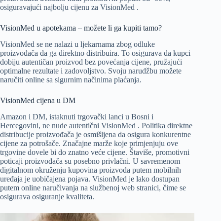
osiguravajući najbolju cijenu za VisionMed .
VisionMed u apotekama – možete li ga kupiti tamo?
VisionMed se ne nalazi u ljekarnama zbog odluke
proizvođača da ga direktno distribuira. To osigurava da kupci
dobiju autentičan proizvod bez povećanja cijene, pružajući
optimalne rezultate i zadovoljstvo. Svoju narudžbu možete
naručiti online sa sigurnim načinima plaćanja.
VisionMed cijena u DM
Amazon i DM, istaknuti trgovački lanci u Bosni i
Hercegovini, ne nude autentični VisionMed . Politika direktne
distribucije proizvođača je osmišljena da osigura konkurentne
cijene za potrošače. Značajne marže koje primjenjuju ove
trgovine dovele bi do znatno veće cijene. Štaviše, promotivni
poticaji proizvođača su posebno privlačni. U savremenom
digitalnom okruženju kupovina proizvoda putem mobilnih
uređaja je uobičajena pojava. VisionMed je lako dostupan
putem online naručivanja na službenoj web stranici, čime se
osigurava osiguranje kvaliteta.