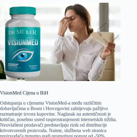
VisionMed Cijena u BiH
Odstupanja u cijenama VisionMed-a među različitim
dobavljačima u Bosni i Hercegovini zahtijevaju pažljivo
razmatranje izvora kupovine. Naglasak na autentičnosti je
kritičan, posebno usred rasprostranjenosti internetskih tržišta.
Neovlašteni prodavači predstavljaju rizik od distribucije
krivotvorenih proizvoda. Naime, službena web stranica
proizvođača trenutno nudi promotivni popust od -50%,