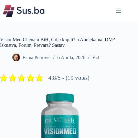
Skip
to
content
VisionMed Cijena u BiH, Gdje kupiti? u Apotekama, DM?
Iskustva, Forum, Prevara? Sastav
Esma Petrovic
6 Aprila, 2026
Vid
4.8/5 - (19 votes)