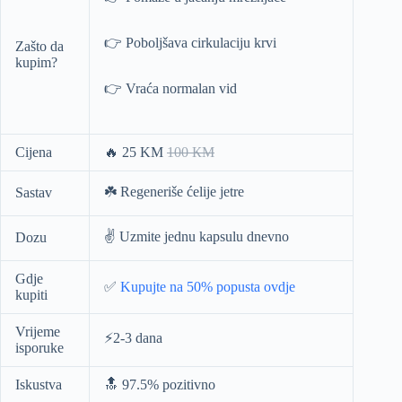
👉 Poboljšava cirkulaciju krvi
Zašto da
kupim?
👉 Vraća normalan vid
Cijena
🔥 25 KM
100 КМ
☘️ Regeneriše ćelije jetre
Sastav
✌️ Uzmite jednu kapsulu dnevno
Dozu
Gdje
✅
Kupujte na 50% popusta ovdje
kupiti
Vrijeme
⚡️2-3 dana
isporuke
Iskustva
🔝 97.5% pozitivno