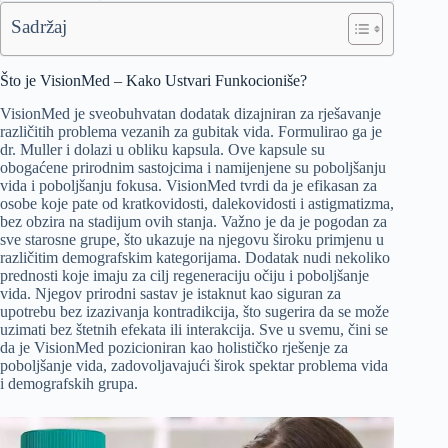
Sadržaj
Što je VisionMed – Kako Ustvari Funkocioniše?
VisionMed je sveobuhvatan dodatak dizajniran za rješavanje
različitih problema vezanih za gubitak vida. Formulirao ga je
dr. Muller i dolazi u obliku kapsula. Ove kapsule su
obogaćene prirodnim sastojcima i namijenjene su poboljšanju
vida i poboljšanju fokusa. VisionMed tvrdi da je efikasan za
osobe koje pate od kratkovidosti, dalekovidosti i astigmatizma,
bez obzira na stadijum ovih stanja. Važno je da je pogodan za
sve starosne grupe, što ukazuje na njegovu široku primjenu u
različitim demografskim kategorijama. Dodatak nudi nekoliko
prednosti koje imaju za cilj regeneraciju očiju i poboljšanje
vida. Njegov prirodni sastav je istaknut kao siguran za
upotrebu bez izazivanja kontradikcija, što sugerira da se može
uzimati bez štetnih efekata ili interakcija. Sve u svemu, čini se
da je VisionMed pozicioniran kao holističko rješenje za
poboljšanje vida, zadovoljavajući širok spektar problema vida
i demografskih grupa.