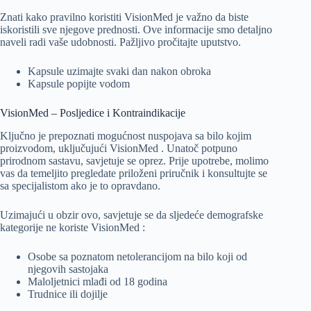
Znati kako pravilno koristiti VisionMed je važno da biste
iskoristili sve njegove prednosti. Ove informacije smo detaljno
naveli radi vaše udobnosti. Pažljivo pročitajte uputstvo.
Kapsule uzimajte svaki dan nakon obroka
Kapsule popijte vodom
VisionMed – Posljedice i Kontraindikacije
Ključno je prepoznati mogućnost nuspojava sa bilo kojim
proizvodom, uključujući VisionMed . Unatoč potpuno
prirodnom sastavu, savjetuje se oprez. Prije upotrebe, molimo
vas da temeljito pregledate priloženi priručnik i konsultujte se
sa specijalistom ako je to opravdano.
Uzimajući u obzir ovo, savjetuje se da sljedeće demografske
kategorije ne koriste VisionMed :
Osobe sa poznatom netolerancijom na bilo koji od
njegovih sastojaka
Maloljetnici mlađi od 18 godina
Trudnice ili dojilje