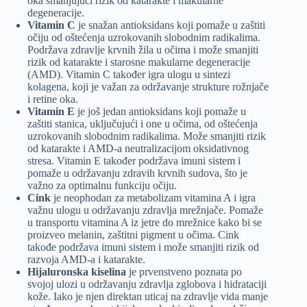
oka smanjujući rizik od katarakte i makularne
degeneracije.
Vitamin C
je snažan antioksidans koji pomaže u zaštiti
očiju od oštećenja uzrokovanih slobodnim radikalima.
Podržava zdravlje krvnih žila u očima i može smanjiti
rizik od katarakte i starosne makularne degeneracije
(AMD). Vitamin C također igra ulogu u sintezi
kolagena, koji je važan za održavanje strukture rožnjače
i retine oka.
Vitamin E
je još jedan antioksidans koji pomaže u
zaštiti stanica, uključujući i one u očima, od oštećenja
uzrokovanih slobodnim radikalima. Može smanjiti rizik
od katarakte i AMD-a neutralizacijom oksidativnog
stresa. Vitamin E također podržava imuni sistem i
pomaže u održavanju zdravih krvnih sudova, što je
važno za optimalnu funkciju očiju.
Cink
je neophodan za metabolizam vitamina A i igra
važnu ulogu u održavanju zdravlja mrežnjače. Pomaže
u transportu vitamina A iz jetre do mrežnice kako bi se
proizveo melanin, zaštitni pigment u očima. Cink
takođe podržava imuni sistem i može smanjiti rizik od
razvoja AMD-a i katarakte.
Hijaluronska kiselina
je prvenstveno poznata po
svojoj ulozi u održavanju zdravlja zglobova i hidrataciji
kože. Iako je njen direktan uticaj na zdravlje vida manje