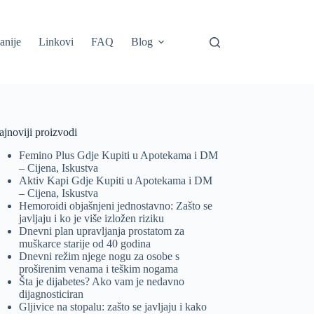
anije
Linkovi
FAQ
Blog
jnoviji proizvodi
Femino Plus Gdje Kupiti u Apotekama i DM
– Cijena, Iskustva
Aktiv Kapi Gdje Kupiti u Apotekama i DM
– Cijena, Iskustva
Hemoroidi objašnjeni jednostavno: Zašto se
javljaju i ko je više izložen riziku
Dnevni plan upravljanja prostatom za
muškarce starije od 40 godina
Dnevni režim njege nogu za osobe s
proširenim venama i teškim nogama
Šta je dijabetes? Ako vam je nedavno
dijagnosticiran
Gljivice na stopalu: zašto se javljaju i kako