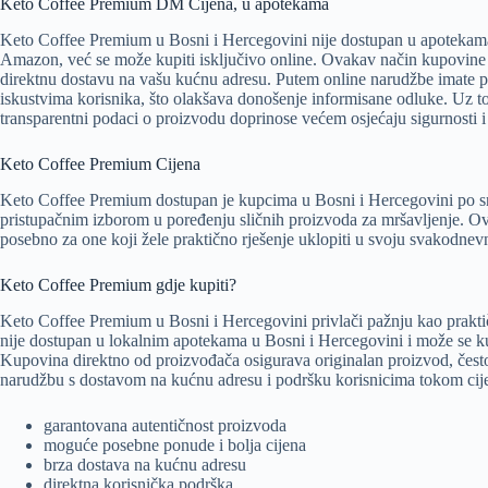
Keto Coffee Premium DM Cijena, u apotekama
Keto Coffee Premium u Bosni i Hercegovini nije dostupan u apotekama
Amazon, već se može kupiti isključivo online. Ovakav način kupovine
direktnu dostavu na vašu kućnu adresu. Putem online narudžbe imate pr
iskustvima korisnika, što olakšava donošenje informisane odluke. Uz to
transparentni podaci o proizvodu doprinose većem osjećaju sigurnosti i
Keto Coffee Premium Cijena
Keto Coffee Premium dostupan je kupcima u Bosni i Hercegovini po sni
pristupačnim izborom u poređenju sličnih proizvoda za mršavljenje. Ov
posebno za one koji žele praktično rješenje uklopiti u svoju svakodnevn
Keto Coffee Premium gdje kupiti?
Keto Coffee Premium u Bosni i Hercegovini privlači pažnju kao praktiča
nije dostupan u lokalnim apotekama u Bosni i Hercegovini i može se ku
Kupovina direktno od proizvođača osigurava originalan proizvod, često
narudžbu s dostavom na kućnu adresu i podršku korisnicima tokom cije
garantovana autentičnost proizvoda
moguće posebne ponude i bolja cijena
brza dostava na kućnu adresu
direktna korisnička podrška