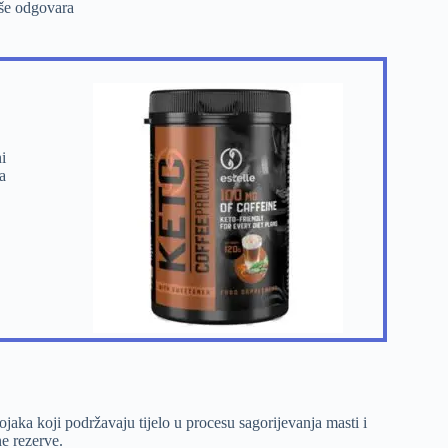
iše odgovara
i
a
aka koji podržavaju tijelo u procesu sagorijevanja masti i
ne rezerve.