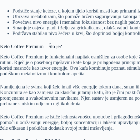
Podstiče stanje ketoze, u kojem tijelo koristi masti kao primarni 
Ubrzava metabolizam, što pomaže bržem sagorijevanju kalorija
Povećava nivo energije i mentalnu fokusiranost bez naglih pado
Smanjuje osjećaj gladi i želju za grickalicama, olakšavajući kont
Podržava stabilan nivo šećera u krvi, što doprinosi boljoj kontroli 
Keto Coffee Premium – Što je?
Keto Coffee Premium je funkcionalni napitak osmišljen za osobe koje 
rutinu. Riječ je o posebnoj mješavini kafe koja je prilagođena princip
koristi masnoće kao izvor energije. Ova kafa kombinuje poznati stimula
podrškom metabolizmu i kontrolom apetita.
Namijenjena je svima koji žele imati više energije tokom dana, smanjiti 
Konzumira se kao zamjena za klasičnu jutarnju kafu, što je čini prakti
promjenama u svakodnevnim navikama. Njen sastav je usmjeren na podr
prehrane s niskim udjelom ugljikohidrata.
Keto Coffee Premium se ističe jednostavnošću upotrebe i prilagođe
pomoći u održavanju energije, boljoj koncentraciji i lakšem upravljanju
žele efikasan i praktičan dodatak svojoj rutini mršavljenja.