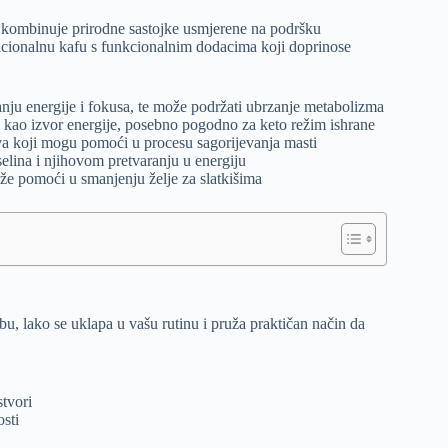
 kombinuje prirodne sastojke usmjerene na podršku
dicionalnu kafu s funkcionalnim dodacima koji doprinose
anju energije i fokusa, te može podržati ubrzanje metabolizma
i kao izvor energije, posebno pogodno za keto režim ishrane
eva koji mogu pomoći u procesu sagorijevanja masti
selina i njihovom pretvaranju u energiju
ože pomoći u smanjenju želje za slatkišima
, lako se uklapa u vašu rutinu i pruža praktičan način da
stvori
osti