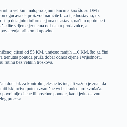
 niti u velikim maloprodajnim lancima kao što su DM i
 omogućava da proizvod naručite brzo i jednostavno, uz
istup detaljnim informacijama o sastavu, načinu upotrebe i
 štedite vrijeme jer nema odlaska u prodavnice, a
 povjerenja prilikom kupovine.
ženoj cijeni od 55 KM, umjesto ranijih 110 KM, što ga čini
a trenutna ponuda pruža dobar odnos cijene i vrijednosti,
u rutinu bez velikih troškova.
n dodatak za kontrolu tjelesne težine, ali važno je znati da
piti isključivo putem zvanične web stranice proizvođača.
 povoljnije cijene ili posebne ponude, kao i jednostavnu
log procesa.