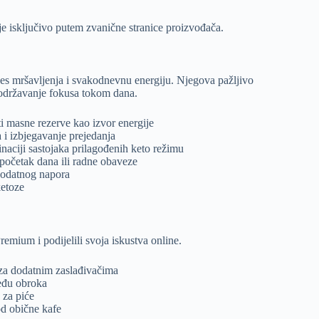
je isključivo putem zvanične stranice proizvođača.
es mršavljenja i svakodnevnu energiju. Njegova pažljivo
i održavanje fokusa tokom dana.
ti masne rezerve kao izvor energije
 i izbjegavanje prejedanja
naciji sastojaka prilagođenih keto režimu
 početak dana ili radne obaveze
dodatnog napora
ketoze
emium i podijelili svoja iskustva online.
e za dodatnim zaslađivačima
među obroka
 za piće
od obične kafe