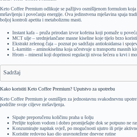
Keto Coffee Premium odlikuje se pažljivo osmišljenom formulom koja
mršavljenju i povećanju energije. Ova jedinstvena mješavina spaja tra
boljoj kontroli apetita i metabolizmu masti.
Instant kafa – pruža prirodan izvor kofeina koji pomaže u poveć
MCT ulje – srednjelančane masne kiseline koje tijelo brzo korist
Ekstrakt zelenog čaja – poznat po sadržaju antioksidansa i spoj
L-karnitin – aminokiselina koja učestvuje u transportu masnih ki
Hrom – mineral koji doprinosi regulaciji nivoa šećera u krvi i m
Sadržaj
Kako koristiti Keto Coffee Premium? Uputstvo za upotrebu
Keto Coffee Premium je osmišljen za jednostavnu svakodnevnu upotrebu
podržite svoje ciljeve mršavljenja.
Sipajte preporučenu količinu praha u šolju
Prelijte toplom vodom i dobro promiješajte dok se potpuno ne ra
Konzumirajte napitak svjež, po mogućnosti ujutro ili prije aktivn
Koristite redovno kao dio uravnotežene dnevne rutine