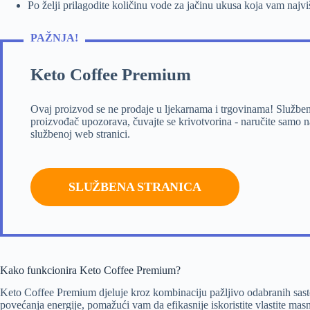
Po želji prilagodite količinu vode za jačinu ukusa koja vam najv
PAŽNJA!
Keto Coffee Premium
Ovaj proizvod se ne prodaje u ljekarnama i trgovinama! Služben
proizvođač upozorava, čuvajte se krivotvorina - naručite samo n
službenoj web stranici.
SLUŽBENA STRANICA
Kako funkcionira Keto Coffee Premium?
Keto Coffee Premium djeluje kroz kombinaciju pažljivo odabranih sastoj
povećanja energije, pomažući vam da efikasnije iskoristite vlastite mas