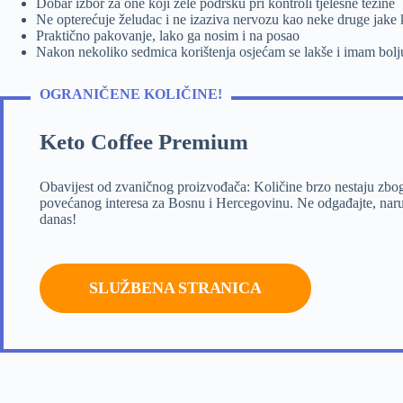
Dobar izbor za one koji žele podršku pri kontroli tjelesne težine
Ne opterećuje želudac i ne izaziva nervozu kao neke druge jake 
Praktično pakovanje, lako ga nosim i na posao
Nakon nekoliko sedmica korištenja osjećam se lakše i imam bolju
OGRANIČENE KOLIČINE!
Keto Coffee Premium
Obavijest od zvaničnog proizvođača: Količine brzo nestaju zbo
povećanog interesa za Bosnu i Hercegovinu. Ne odgađajte, naru
danas!
SLUŽBENA STRANICA