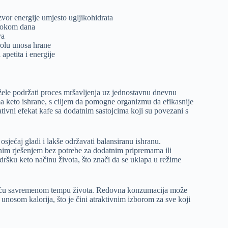
izvor energije umjesto ugljikohidrata
 tokom dana
va
rolu unosa hrane
apetita i energije
žele podržati proces mršavljenja uz jednostavnu dnevnu
ima keto ishrane, s ciljem da pomogne organizmu da efikasnije
tivni efekat kafe sa dodatnim sastojcima koji su povezani s
osjećaj gladi i lakše održavati balansiranu ishranu.
čnim rješenjem bez potrebe za dodatnim pripremama ili
šku keto načinu života, što znači da se uklapa u režime
nošću savremenom tempu života. Redovna konzumacija može
 unosom kalorija, što je čini atraktivnim izborom za sve koji