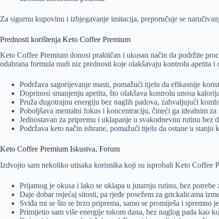
Za sigurnu kupovinu i izbjegavanje imitacija, preporučuje se naručivan
Prednosti korištenja Keto Coffee Premium
Keto Coffee Premium donosi praktičan i ukusan način da podržite proc
odabrana formula nudi niz prednosti koje olakšavaju kontrolu apetita 
Podržava sagorijevanje masti, pomažući tijelu da efikasnije koris
Doprinosi smanjenju apetita, što olakšava kontrolu unosa kalorija
Pruža dugotrajnu energiju bez naglih padova, zahvaljujući kombi
Poboljšava mentalni fokus i koncentraciju, čineći ga idealnim za
Jednostavan za pripremu i uklapanje u svakodnevnu rutinu bez 
Podržava keto način ishrane, pomažući tijelu da ostane u stanju 
Keto Coffee Premium Iskustva, Forum
Izdvojio sam nekoliko utisaka korisnika koji su isprobali Keto Coffee Pr
Prijatnog je okusa i lako se uklapa u jutarnju rutinu, bez potreb
Daje dobar osjećaj sitosti, pa rjeđe posežem za grickalicama iz
Sviđa mi se što se brzo priprema, samo se promiješa i spremno je
Primijetio sam više energije tokom dana, bez naglog pada kao k