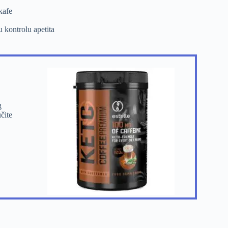
kafe
 kontrolu apetita
g
čite