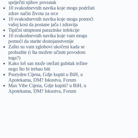
spriječiti njihov povratak
10 svakodnevnih navika koje mogu podržati
zdrav način života za srce
10 svakodnevnih navika koje mogu pomoći
vašoj kosi da postane jača i zdravija
Tipični simptomi parazitske infekcije
10 svakodnevnih navika koje vam mogu
pomoći da starite dostojanstvenije
Zašto su vam zglobovi ukočeni kada se
probudite (i šta možete učiniti povodom
toga?)
Kako loš san može otežati gubitak težine
nego što bi trebao biti
Psoryden Cijena, Gdje kupiti u BiH, u
Apotekama, DM? Iskustva, Forum
Max Vibe Cijena, Gdje kupiti? u BiH, u
Apotekama, DM? Iskustva, Forum