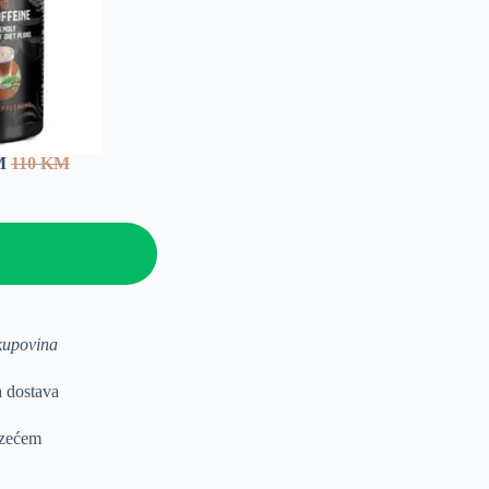
KM
110 KM
kupovina
a dostava
uzećem