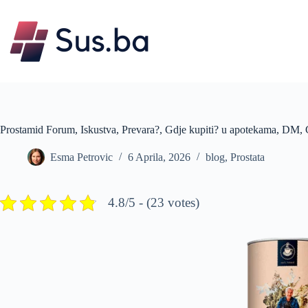
Skip
to
content
Prostamid Forum, Iskustva, Prevara?, Gdje kupiti? u apotekama, DM, 
Esma Petrovic
6 Aprila, 2026
blog
,
Prostata
4.8/5 - (23 votes)