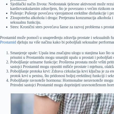
Sjedilački način života: Nedostatak tjelesne aktivnosti može rez
kardiovaskularnim zdravljem, što je povezano s većim rizikom od
Pušenje: Pušenje povećava vjerojatnost erektilne disfunkcije i p
Zloupotreba alkohola i droga: Pretjerana konzumacija alkohola i 
seksualnu funkciju.
Stres: Kronični stres povećava šanse za razvoj problema s prost
Prostamid može pomoći u unapređenju zdravlja prostate i seksualnih fun
Prostamid
djeluju na više načina kako bi poboljšali seksualne performans
Smanjenje upale: Upala ima značajnu ulogu u stanjima kao što su p
prisutni u Prostamidu mogu smanjiti upalu u prostati i poboljšati 
Poboljšanje urinarne funkcije: Proširena prostata može vršiti pri
sastojci Prostamid mogu opustiti mišiće prostate i mjehura, olakšav
Poboljšanje protoka krvi: Zdrava cirkulacija krvi ključna je za e
protok krvi u penisu, što pridonosi boljoj erektilnoj funkciji i 
Poboljšanje ravnoteže hormona: Hormonalne neravnoteže mogu do
Prirodni sastojci Prostamid mogu doprinijeti uravnoteženom ho