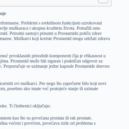
anje
erformanse. Problemi s erektilnom funkcijom uzrokovani
lje muškaraca i ukupnu kvalitetu života. Potražili smo
mid. Prirodni sastojci prisutni u Prostamidu potiču zdrav
formanse. Muškarci koji koriste Prostamid mogu održati zdravu
pomoć prvoklasnih prirodnih komponenti čija je efikasnost u
anjima. Prostamid može biti siguran i praktičan odgovor za
ate. Preporučuje se uzimanje jedne kapsule Prostamide dnevno
oristiti svi muškarci. Pre nego što započnete bilo koji novi
om, posebno ako imate već postojeće stanje ili uzimate
oke. Ti čimbenici uključuju:
atom kao što su povećana prostata ili rak prostate.
ašna voćem i povrćem, povećava rizik od problema s