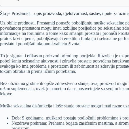
Što je Prostamid – opis proizvoda, djelotvornost, sastav, upute za uzim
Uz obilje prednosti, Prostamid pomaže poboljšanju muške seksualne p
povećanom prostatom mogu imati ozbiljne posljedice po seksualno zdrav
informacije na forumima o tome kako smanjiti prostatu i pronašli Prosta
protok krvi u penis, poboljšavajući erektilnu funkciju i seksualne per
prostatu i poboljšati ukupnu kvalitetu života.
To je siguran i efikasan proizvod prirodnog porijekla. Razvijen je uz 
poboljšanju seksualne aktivnosti i zdravlja prostate potvrđena istraživ
svakoga ko ima problema s prostatom ili zabrinutost za zdravlje prost
tokom obroka ili prema ličnim potrebama.
Bez obzira na godine ili opšte zdravstveno stanje, ovaj proizvod mogu k
režim suplemenata, uvek je pametno da se posavetujete sa svojim lekar
lekove.
Muška seksualna disfunkcija i loše stanje prostate mogu imati razne uzr
Dob: S godinama, muškarci postaju podložniji problemima s prost
Nezdrava prehrana: Prehrana bogata zasićenim mastima, a sirom
prostatom.