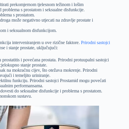
ultirati prekomjernom tjelesnom težinom i lošim
 problema s prostatom i seksualne disfunkcije.
roblema s prostatom.
droga može negativno utjecati na zdravlje prostate i
atom i seksualnom disfunkcijom.
kcija interveniranjem u ove rizične faktore.
Prirodni sastojci
e i stanje prostate, uključujući:
rostatitis i povećana prostata. Prirodni protuupalni sastojci
cjelokupno stanje prostate.
tisak na mokraćnu cijev, što otežava mokrenje. Prirodni
ajući i temeljito uriniranje.
rektilnu funkciju. Prirodni sastojci Prostamid mogu povećati
seksualnim performansama.
vesti do seksualne disfunkcije i problema s prostatom.
rmonskom sustavu.