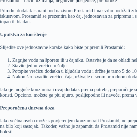
Prostamid – način uzimanja, negativne posljedice, preporuke
Prirodni dodatak ishrani pod nazivom Prostamid ima svrhu podržati zdra
iskustvom. Prostamid se prezentira kao čaj, jednostavan za pripremu i s
topao ili hladan.
Uputstva za korištenje
Slijedite ove jednostavne korake kako biste pripremili Prostamid:
Zagrijte vodu na šporetu ili u čajniku. Ostavite je da se ohladi ne
Stavite jednu vrećicu u šolju.
Potopite vrećicu dodatka u ključalu vodu i držite je tamo 5 do 10
Nakon što izvadite vrećicu čaja, uživajte u svom prirodnom dod
Iako je moguće konzumirati ovaj dodatak prema potrebi, preporučuje s
koristi. Opciono, možete ga piti ujutro, poslijepodne ili naveče, prema 
Preporučena dnevna doza
Iako većina osoba može s povjerenjem konzumirati Prostamid, ne prepor
na bilo koji sastojak. Također, važno je zapamtiti da Prostamid nije namij
bolesti.