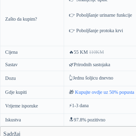
👉 Poboljšanje urinarne funkcije
Zašto da kupim?
👉 Poboljšanje protoka krvi
Cijena
🔥55 KM
110KM
Sastav
🌿Prirodnih sastojaka
👆Jednu šoljicu dnevno
Dozu
Gdje kupiti
🎁
Kupujte ovdje uz 50% popusta
⚡️1-3 dana
Vrijeme isporuke
Iskustva
🔝97.8% pozitivno
Sadržaj