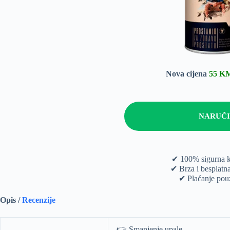
Nova cijena
55 K
NARUČI
✔ 100% sigurna 
✔ Brza i besplatn
✔ Plaćanje po
Opis /
Recenzije
👉 Smanjenje upale