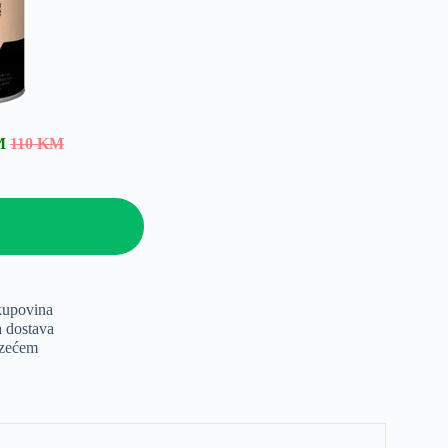
M
110 KM
kupovina
a dostava
uzećem