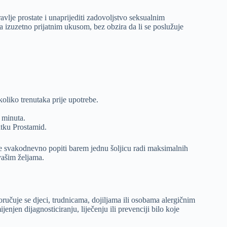
vlje prostate i unaprijediti zadovoljstvo seksualnim
a izuzetno prijatnim ukusom, bez obzira da li se poslužuje
koliko trenutaka prije upotrebe.
 minuta.
atku Prostamid.
e svakodnevno popiti barem jednu šoljicu radi maksimalnih
vašim željama.
učuje se djeci, trudnicama, dojiljama ili osobama alergičnim
enjen dijagnosticiranju, liječenju ili prevenciji bilo koje