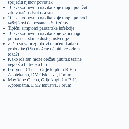
spriječiti njihov povratak
10 svakodnevnih navika koje mogu podržati
zdrav način života za srce
10 svakodnevnih navika koje mogu pomoći
vašoj kosi da postane jača i zdravija
Tipični simptomi parazitske infekcije
10 svakodnevnih navika koje vam mogu
pomoći da starite dostojanstvenije
Zašto su vam zglobovi ukočeni kada se
probudite (i šta možete učiniti povodom
toga?)
Kako loš san može otežati gubitak težine
nego što bi trebao biti
Psoryden Cijena, Gdje kupiti u BiH, u
Apotekama, DM? Iskustva, Forum
Max Vibe Cijena, Gdje kupiti? u BiH, u
Apotekama, DM? Iskustva, Forum