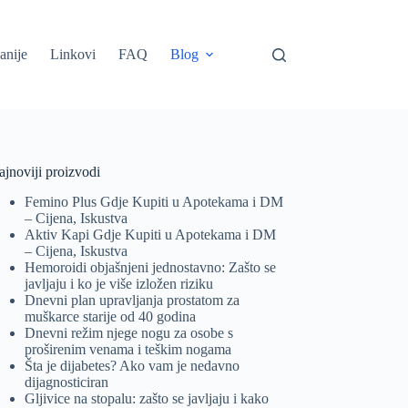
anije
Linkovi
FAQ
Blog
jnoviji proizvodi
Femino Plus Gdje Kupiti u Apotekama i DM
– Cijena, Iskustva
Aktiv Kapi Gdje Kupiti u Apotekama i DM
– Cijena, Iskustva
Hemoroidi objašnjeni jednostavno: Zašto se
javljaju i ko je više izložen riziku
Dnevni plan upravljanja prostatom za
muškarce starije od 40 godina
Dnevni režim njege nogu za osobe s
proširenim venama i teškim nogama
Šta je dijabetes? Ako vam je nedavno
dijagnosticiran
Gljivice na stopalu: zašto se javljaju i kako