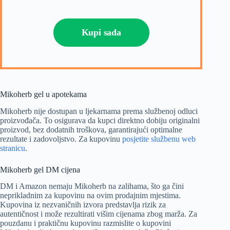
Kupi sada
Mikoherb gel u apotekama
Mikoherb nije dostupan u ljekarnama prema službenoj odluci
proizvođača. To osigurava da kupci direktno dobiju originalni
proizvod, bez dodatnih troškova, garantirajući optimalne
rezultate i zadovoljstvo. Za kupovinu
posjetite službenu web
stranicu
.
Mikoherb gel DM cijena
DM i Amazon nemaju Mikoherb na zalihama, što ga čini
neprikladnim za kupovinu na ovim prodajnim mjestima.
Kupovina iz nezvaničnih izvora predstavlja rizik za
autentičnost i može rezultirati višim cijenama zbog marža. Za
pouzdanu i praktičnu kupovinu razmislite o kupovini