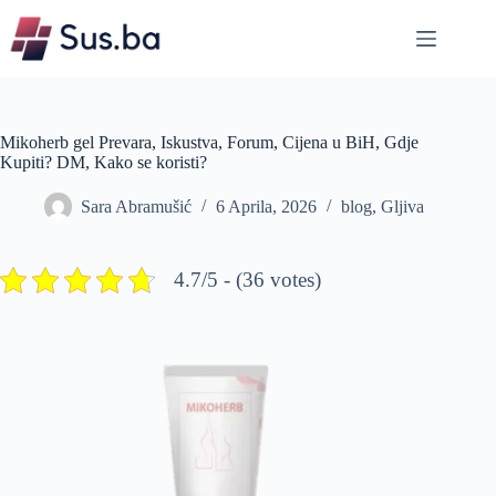
Skip
to
content
Mikoherb gel Prevara, Iskustva, Forum, Cijena u BiH, Gdje
Kupiti? DM, Kako se koristi?
Sara Abramušić
6 Aprila, 2026
blog
,
Gljiva
4.7/5 - (36 votes)