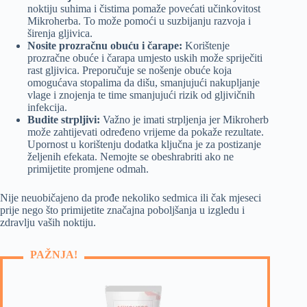
noktiju suhima i čistima pomaže povećati učinkovitost
Mikroherba. To može pomoći u suzbijanju razvoja i
širenja gljivica.
Nosite prozračnu obuću i čarape:
Korištenje
prozračne obuće i čarapa umjesto uskih može spriječiti
rast gljivica. Preporučuje se nošenje obuće koja
omogućava stopalima da dišu, smanjujući nakupljanje
vlage i znojenja te time smanjujući rizik od gljivičnih
infekcija.
Budite strpljivi:
Važno je imati strpljenja jer Mikroherb
može zahtijevati određeno vrijeme da pokaže rezultate.
Upornost u korištenju dodatka ključna je za postizanje
željenih efekata. Nemojte se obeshrabriti ako ne
primijetite promjene odmah.
Nije neuobičajeno da prođe nekoliko sedmica ili čak mjeseci
prije nego što primijetite značajna poboljšanja u izgledu i
zdravlju vaših noktiju.
PAŽNJA!