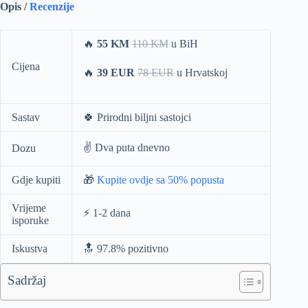
Opis /
Recenzije
🔥
55 KM
110 KM
u BiH
Cijena
🔥
39 EUR
78 EUR
u Hrvatskoj
Sastav
🍀 Prirodni biljni sastojci
✌️ Dva puta dnevno
Dozu
Gdje kupiti
🎁
Kupite ovdje sa 50% popusta
Vrijeme
⚡️ 1-2 dana
isporuke
Iskustva
🔝 97.8% pozitivno
Sadržaj