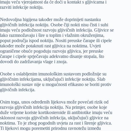
imaju veću vjerojatnost da će doći u kontakt s gljivicama i
razviti infekcije noktiju.
Nedovoljna higijena također može doprinijeti nastanku
gljivičnih infekcija noktiju. Osobe čiji nokti nisu čisti i suhi
imaju veću podložnost razvoju gljivičnih infekcija. Gljivice se
lako razmnožavaju i šire u toplim i vlažnim okruženjima,
poput područja ispod noktiju. Nositi preuske čarape ili cipele
također može potaknuti rast gljivica na noktima. Uvjeti
ograničene obuće pogoduju razvoju gljivica, jer preuske
čarape i cipele sprječavaju adekvatno disanje stopala, što
dovodi do zadržavanja vlage i znoja.
Osobe s oslabljenim imunološkim sustavom podložnije su
gljivičnim infekcijama, uključujući infekcije noktiju. Slab
imunološki sustav nije u mogućnosti efikasno se boriti protiv
gljivičnih infekcija.
Osim toga, unos određenih lijekova može povećati rizik od
razvoja gljivičnih infekcija noktiju. Na primjer, osobe koje
duže vrijeme koriste kortikosteroide ili antibiotike imaju veću
sklonost razvoju gljivičnih infekcija, uključujući gljivice na
noktima. To je zbog pogodnih uvjeta za rast i širenje gljivica.
Ti lijekovi mogu poremetiti prirodnu ravnotežu između