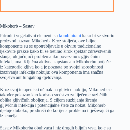
Mikoherb – Sastav
Prirodni vegetativni elementi su
kombinirani
kako bi se stvorio
proizvod nazvan Mikoherb. Kroz stoljeća, ove biljne
komponente su se upotrebljavale u okviru tradicionalne
ljekovite prakse kako bi se tretirao širok spektar zdravstvenih
stanja, uključujući problematiku povezanu s gljivičnim
infekcijama. Ključna aktivna supstanca u Mikoherbu potječe
iz kategorije gljiva koja je poznata po svojoj sposobnosti
izazivanja infekcija noktiju; ova komponenta ima snažna
svojstva antifungalnog djelovanja.
Kroz svoj terapeutski učinak na gljivice noktiju, Mikoherb se
također pokazao kao korisno sredstvo za liječenje različitih
oblika gljivičnih oboljenja. S ciljem suzbijanja širenja
gljivičnih infekcija i potencijalne štete za nokat, Mikoherb
djeluje duboko, prodireći do korijena problema i rješavajući ga
iz temelja.
Sastav Mikoherba obuhvaća i niz drugih biljnih vrsta koje su