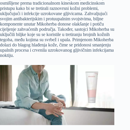
osmišljene prema tradicionalnom kineskom medicinskom
pristupu kako bi se tretirali raznovrsni kožni problemi,
uključujući i infekcije uzrokovane gljivicama. Zahvaljujući
svojim antibakterijskim i protuupalnim svojstvima, biljne
komponente unutar Mikoherba donose olakšanje i potiču
cijeljenje zahvaćenih područja. Također, sastojci Mikoherba su
uključili biljke koje su se koristile u tretiranju brojnih kožnih
tegoba, među kojima su svrbež i upala. Primjenom Mikoherba
dolazi do blagog hlađenja kože, čime se pridonosi smanjenju
upalnih procesa i crvenila uzrokovanog gljivičnim infekcijama
noktiju.