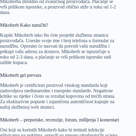
Mikoherba direktno od zvaničnog proizvođača. Plaćanje se
vrši prilikom isporuke, a proizvod obično stiže u roku od 1-2
dana.
Mikoherb Kako naručiti?
Kupite Mikoherb tako što ćete posjetiti službenu stranicu
proizvođača. Unesite svoje ime i broj telefona u formular za
narudžbu. Operater će nazvati da potvrdi vašu narudžbu i
prikupi vašu adresu za dostavu. Mikoherb se isporučuje u
roku od 2-3 dana, a plaćanje se vrši prilikom isporuke radi
zaštite kupaca.
Mikoherb gel prevara
Mikoherb je certificiran proizvod visokog standarda koji
zadovoljava međunarodne i europske standarde. Negativne
kritike su rijetke i često su rezultat kupovina od trećih strana.
Za ekskluzivne popuste i zajamčenu autentičnost kupujte na
našoj službenoj web stranici.
Mikoherb – preporuke, recenzije, forum, mišljenja I komentari
Oni koji su koristili Mikoherb kako bi tretirali infekcije
gljivicama na noktima, ostavili su mnogo ohrabrujućih ocjena