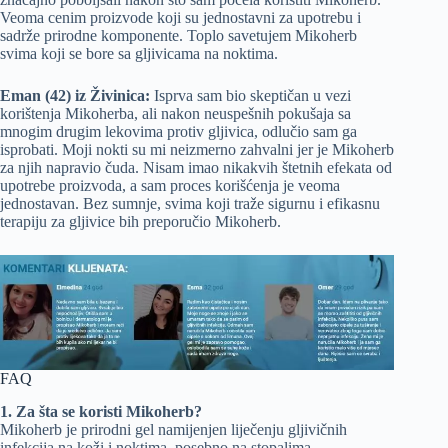
Veoma cenim proizvode koji su jednostavni za upotrebu i
sadrže prirodne komponente. Toplo savetujem Mikoherb
svima koji se bore sa gljivicama na noktima.
Eman (42) iz Živinica:
Isprva sam bio skeptičan u vezi
korištenja Mikoherba, ali nakon neuspešnih pokušaja sa
mnogim drugim lekovima protiv gljivica, odlučio sam ga
isprobati. Moji nokti su mi neizmerno zahvalni jer je Mikoherb
za njih napravio čuda. Nisam imao nikakvih štetnih efekata od
upotrebe proizvoda, a sam proces korišćenja je veoma
jednostavan. Bez sumnje, svima koji traže sigurnu i efikasnu
terapiju za gljivice bih preporučio Mikoherb.
FAQ
1. Za šta se koristi Mikoherb?
Mikoherb je prirodni gel namijenjen liječenju gljivičnih
infekcija na koži i noktima, posebno na stopalima.