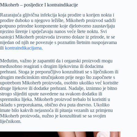
Mikoherb – posljedice I kontraindikacije
Razarajuća gljivična infekcija koja prodire u korijen nokta i
prodire duboko u njegovo ležište, Mikoherb proizvod sadrži
potpuno prirodne komponente koje djelotvorno zaustavljaju
njezino širenje i sprječavaju nanos veće štete noktu. Svi
sastojci Mikoherb proizvoda izvorno dolaze iz prirode, te se
nijedan od njih ne povezuje s poznatim štetnim nuspojavama
ili
kontraindikacijama
.
Međutim, važno je zapamtiti da i organski proizvodi mogu
međusobno reagirati s drugim lijekovima ili dodacima
prehrani. Stoga je preporučljivo konzultirati se s liječnikom ili
drugim medicinskim stručnjakom prije nego što započnete s
upotrebom Mikoherb proizvoda, osobito ukoliko već koristite
druge lijekove ili dodatke prehrani. Nadalje, iznimno je bitno
strogo slijediti upute navedene na svakom dodatku ili
spremniku lijeka. Mikoherb proizvod trebalo bi koristiti u
skladu s preporukama, obično dva puta dnevno. Ukoliko
imate bilo kakvih nejasnoća ili pitanja vezanih uz primjenu
Mikoherb proizvoda, nužno je konzultirati se sa svojim
liječnikom.