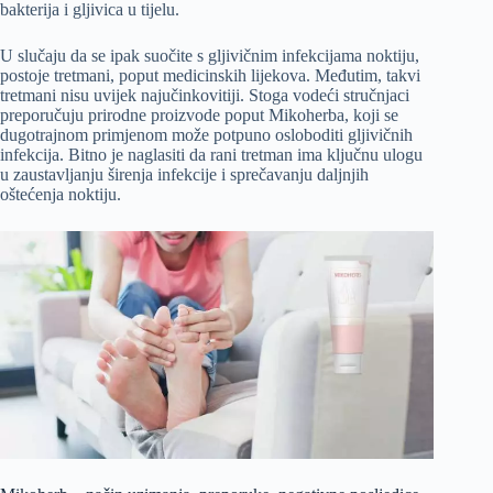
bakterija i gljivica u tijelu.
U slučaju da se ipak suočite s gljivičnim infekcijama noktiju,
postoje tretmani, poput medicinskih lijekova. Međutim, takvi
tretmani nisu uvijek najučinkovitiji. Stoga vodeći stručnjaci
preporučuju prirodne proizvode poput Mikoherba, koji se
dugotrajnom primjenom može potpuno osloboditi gljivičnih
infekcija. Bitno je naglasiti da rani tretman ima ključnu ulogu
u zaustavljanju širenja infekcije i sprečavanju daljnjih
oštećenja noktiju.