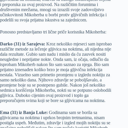
i preporuka za ovaj proizvod. Na različitim forumima i
društvenim mrežama, mnogi su izrazili svoje zadovoljstvo
učinkovitosti Mikoherba u borbi protiv gljivičnih infekcija i
podelili su svoja prijatna iskustva sa zajednicom.
Ponosno predstavljamo tri lične priče korisnika Mikoherba:
Darko (31) iz Sarajeva:
Kroz nekoliko mjeseci sam isprobao
različite metode za lečenje gljivica na noktima, ali nijedna nije
dala rezultate. Gubio sam nadu i mislio da ću zauvek nositi
neugledne i neprijatne nokte. Onda sam, iz očaja, odlučio da
isprobam Mikoherb nakon što sam saznao za njega. Bio sam
prijatno iznenađen koliko brzo je moja gljivična infekcija
nestala. Vizuelno sam primetio promjenu u izgledu noktiju za
samo nekoliko dana. Njihovo zdravlje se poboljšavalo, a
promjene boje su se postepeno gubile. Nakon još nekoliko
sedmica korišćenja Mikoherba, nokti su se potpuno oslobodili
gljivica. Duboko cijenim ovaj proizvod i toplo ga
preporučujem svima koji se bore sa gljivicama na noktima.
Ema (31) iz Banja Luke:
Godinama sam se borila sa
gljivicama na noktima i uprkos brojnim tretmanima, nisam
postigla uspeh. Međutim, zdravlje i izgled mojih noktiju su se
značajno poboljšali nakon što sam počela koristiti Mikoherb.