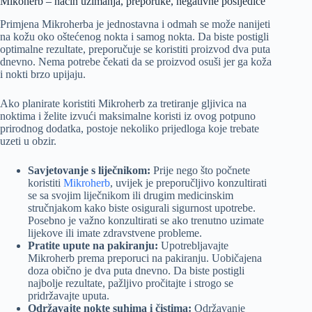
Mikoherb – način uzimanja, preporuke, negativne posljedice
Primjena Mikroherba je jednostavna i odmah se može nanijeti
na kožu oko oštećenog nokta i samog nokta. Da biste postigli
optimalne rezultate, preporučuje se koristiti proizvod dva puta
dnevno. Nema potrebe čekati da se proizvod osuši jer ga koža
i nokti brzo upijaju.
Ako planirate koristiti Mikroherb za tretiranje gljivica na
noktima i želite izvući maksimalne koristi iz ovog potpuno
prirodnog dodatka, postoje nekoliko prijedloga koje trebate
uzeti u obzir.
Savjetovanje s liječnikom:
Prije nego što počnete
koristiti
Mikroherb
, uvijek je preporučljivo konzultirati
se sa svojim liječnikom ili drugim medicinskim
stručnjakom kako biste osigurali sigurnost upotrebe.
Posebno je važno konzultirati se ako trenutno uzimate
lijekove ili imate zdravstvene probleme.
Pratite upute na pakiranju:
Upotrebljavajte
Mikroherb prema preporuci na pakiranju. Uobičajena
doza obično je dva puta dnevno. Da biste postigli
najbolje rezultate, pažljivo pročitajte i strogo se
pridržavajte uputa.
Održavajte nokte suhima i čistima:
Održavanje