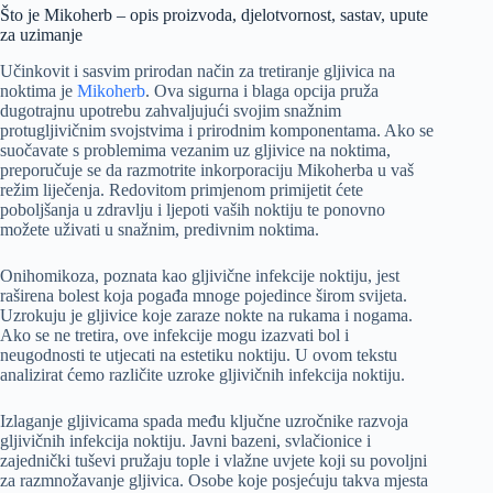
Što je Mikoherb – opis proizvoda, djelotvornost, sastav, upute
za uzimanje
Učinkovit i sasvim prirodan način za tretiranje gljivica na
noktima je
Mikoherb
. Ova sigurna i blaga opcija pruža
dugotrajnu upotrebu zahvaljujući svojim snažnim
protugljivičnim svojstvima i prirodnim komponentama. Ako se
suočavate s problemima vezanim uz gljivice na noktima,
preporučuje se da razmotrite inkorporaciju Mikoherba u vaš
režim liječenja. Redovitom primjenom primijetit ćete
poboljšanja u zdravlju i ljepoti vaših noktiju te ponovno
možete uživati u snažnim, predivnim noktima.
Onihomikoza, poznata kao gljivične infekcije noktiju, jest
raširena bolest koja pogađa mnoge pojedince širom svijeta.
Uzrokuju je gljivice koje zaraze nokte na rukama i nogama.
Ako se ne tretira, ove infekcije mogu izazvati bol i
neugodnosti te utjecati na estetiku noktiju. U ovom tekstu
analizirat ćemo različite uzroke gljivičnih infekcija noktiju.
Izlaganje gljivicama spada među ključne uzročnike razvoja
gljivičnih infekcija noktiju. Javni bazeni, svlačionice i
zajednički tuševi pružaju tople i vlažne uvjete koji su povoljni
za razmnožavanje gljivica. Osobe koje posjećuju takva mjesta